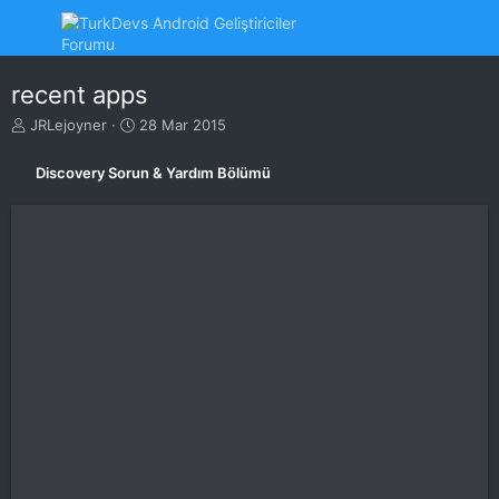
recent apps
K
B
JRLejoyner
28 Mar 2015
o
a
n
ş
Discovery Sorun & Yardım Bölümü
u
l
y
a
u
n
B
g
a
ı
ş
ç
l
t
a
a
t
r
a
i
n
h
i