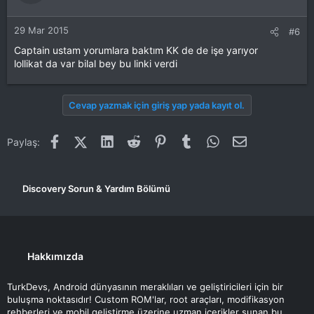
29 Mar 2015
#6
Captain ustam yorumlara baktım KK de de işe yarıyor
lollikat da var bilal bey bu linki verdi
Cevap yazmak için giriş yap yada kayıt ol.
Facebook
X (Twitter)
LinkedIn
Reddit
Pinterest
Tumblr
WhatsApp
E-posta
Paylaş:
Discovery Sorun & Yardım Bölümü
Hakkımızda
TurkDevs, Android dünyasının meraklıları ve geliştiricileri için bir
buluşma noktasıdır! Custom ROM'lar, root araçları, modifikasyon
rehberleri ve mobil geliştirme üzerine uzman içerikler sunan bu