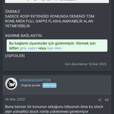
ÖNEMLİ!
SADECE AOSP EXTENDED ROMUNDA DENENDİ TÜM
ROMLARDA FULL GAPPS FLASHLAMAYABİLİR ALAN
YETMEYEBİLİR
INDIRME BAĞLANTISI
Bu bağlantı ziyaretçiler için gizlenmiştir. Görmek için
lütfen
giriş yapın
veya
üye olun
.
[/ISPOILER]
Son düzenleme:
16 Mar 2022
KARAHASAN7728
Original poster
Aktif Üye
16 Mar 2022
#2
Buna benzer bir konunun olduğunu biliyorum.Ama bu stock
alan yükseltici stock romla yüklenmesi gerekmiyor