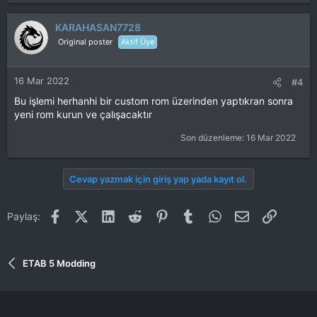
KARAHASAN7728
Original poster
Aktif Üye
16 Mar 2022
#4
Bu işlemi herhanhi bir custom rom üzerinden yaptıkran sonra
yeni rom kurun ve çalışacaktır
Son düzenleme:
16 Mar 2022
Cevap yazmak için giriş yap yada kayıt ol.
Facebook
X (Twitter)
LinkedIn
Reddit
Pinterest
Tumblr
WhatsApp
E-posta
Link
Paylaş:
ETAB 5 Modding