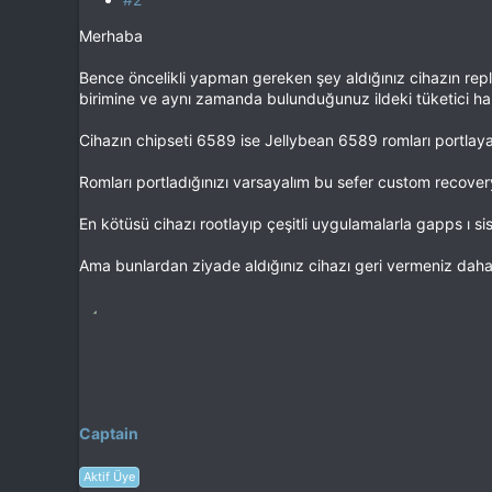
Merhaba
Bence öncelikli yapman gereken şey aldığınız cihazın repli
birimine ve aynı zamanda bulunduğunuz ildeki tüketici h
Cihazın chipseti 6589 ise Jellybean 6589 romları portlayab
Romları portladığınızı varsayalım bu sefer custom recov
En kötüsü cihazı rootlayıp çeşitli uygulamalarla gapps ı s
Ama bunlardan ziyade aldığınız cihazı geri vermeniz daha 
Captain
Aktif Üye