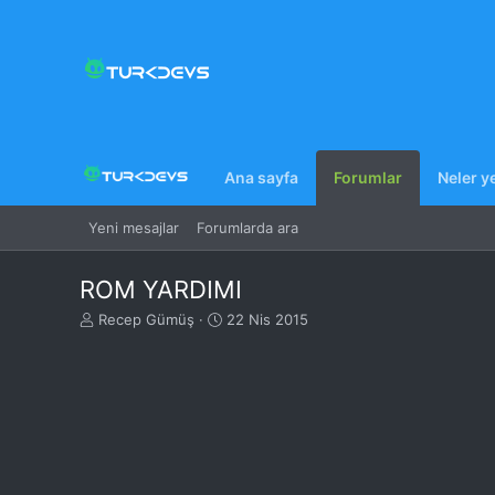
Ana sayfa
Forumlar
Neler y
Yeni mesajlar
Forumlarda ara
ROM YARDIMI
K
B
Recep Gümüş
22 Nis 2015
o
a
n
ş
u
l
y
a
u
n
B
g
a
ı
ş
ç