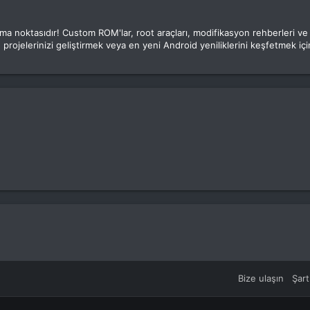
luşma noktasıdır! Custom ROM'lar, root araçları, modifikasyon rehberleri v
 projelerinizi geliştirmek veya en yeni Android yeniliklerini keşfetmek için
Bize ulaşın
Şart