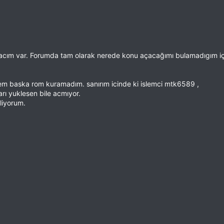
yacım var. Forumda tam olarak nerede konu açacağımı bulamadıgım iç
m baska rom kuramadım. sanırım icinde ki islemci mtk6589 ,
rı yuklesen bile acmıyor.
liyorum.