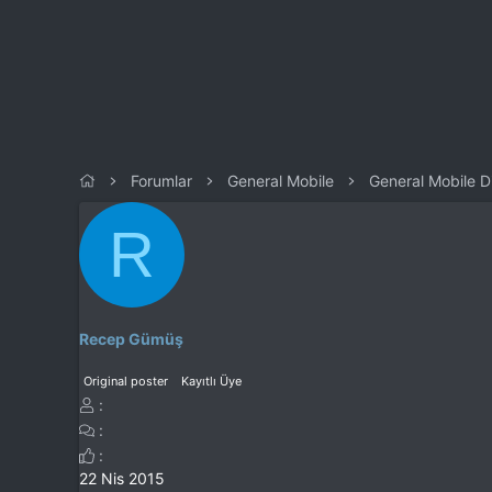
l
t
a
a
t
r
a
i
n
h
i
Forumlar
General Mobile
General Mobile D
R
Recep Gümüş
Original poster
Kayıtlı Üye
22 Nis 2015