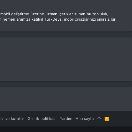
e mobil geliştirme üzerine uzman içerikler sunan bu topluluk,
 hemen aramıza katılın! TurkDevs, mobil cihazlarınızı sınırsız bir
lar ve kurallar
Gizlilik politikası
Yardım
Ana sayfa
R
S
S