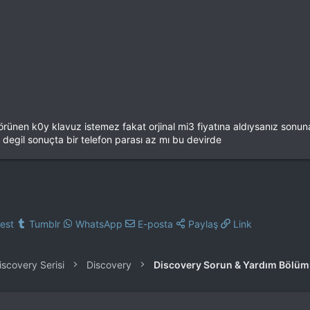
ünen k0y klavuz istemez fakat orjinal mi3 fiyatına aldıysanız sonuna ka
gil sonuçta bir telefon parası az mı bu devirde
rest
Tumblr
WhatsApp
E-posta
Paylaş
Link
iscovery Serisi
Discovery
Discovery Sorun & Yardım Bölü