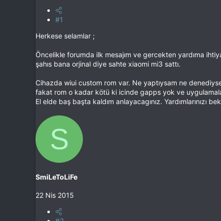
#1
Herkese selamlar ;
Öncelikle forumda ilk mesajım ve gercekten yardıma ihti
şahıs bana orjinal diye sahte xiaomi mi3 sattı.
Cihazda wiui custom rom var. Ne yaptıysam ne denediyse
fakat rom o kadar kötü ki icinde gapps yok ve uygulamala
El elde baş başta kaldım anlayacagınız. Yardımlarınızı bek
S
SmiLeToLiFe
22 Nis 2015
#2