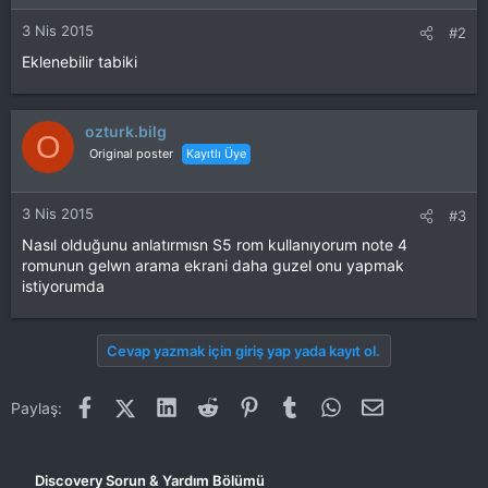
3 Nis 2015
#2
Eklenebilir tabiki
ozturk.bilg
O
Original poster
Kayıtlı Üye
3 Nis 2015
#3
Nasıl olduğunu anlatırmısn S5 rom kullanıyorum note 4
romunun gelwn arama ekrani daha guzel onu yapmak
istiyorumda
Cevap yazmak için giriş yap yada kayıt ol.
Facebook
X (Twitter)
LinkedIn
Reddit
Pinterest
Tumblr
WhatsApp
E-posta
Paylaş:
Discovery Sorun & Yardım Bölümü