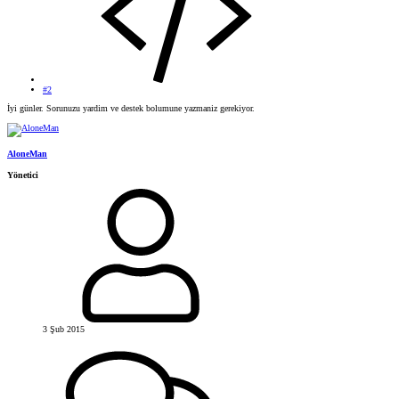
#2
İyi günler. Sorunuzu yardim ve destek bolumune yazmaniz gerekiyor.
AloneMan
Yönetici
3 Şub 2015