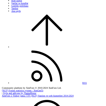
Bize ulaşın
Şartlar ve kurallar
Gizlilik politikası
Yardım
Ana sayfa
RSS
Community platform by XenForo
© 2010-2024 XenForo Ltd.
[XGT] Forum statistics system
- XenGenTr
|
Style and add-ons by ThemeHouse
XenForo 2 Türkçe yama 🇹🇷 [XGT] Yazılım ve web hizmetleri 2014-2024