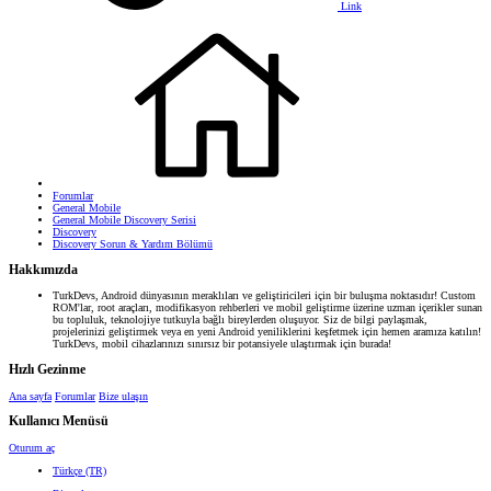
Link
Forumlar
General Mobile
General Mobile Discovery Serisi
Discovery
Discovery Sorun & Yardım Bölümü
Hakkımızda
TurkDevs, Android dünyasının meraklıları ve geliştiricileri için bir buluşma noktasıdır! Custom
ROM'lar, root araçları, modifikasyon rehberleri ve mobil geliştirme üzerine uzman içerikler sunan
bu topluluk, teknolojiye tutkuyla bağlı bireylerden oluşuyor. Siz de bilgi paylaşmak,
projelerinizi geliştirmek veya en yeni Android yeniliklerini keşfetmek için hemen aramıza katılın!
TurkDevs, mobil cihazlarınızı sınırsız bir potansiyele ulaştırmak için burada!
Hızlı Gezinme
Ana sayfa
Forumlar
Bize ulaşın
Kullanıcı Menüsü
Oturum aç
Türkçe (TR)