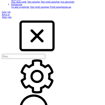
Öne çıkan içerik
Yeni mesajlar
Yeni profil mesajları
Son aktiviteler
Kullanıcılar
Şu anki ziyaretçiler
Yeni profil mesajları
Profil mesajlarında ara
Giriş yap
Kayıt ol
Neler yeni