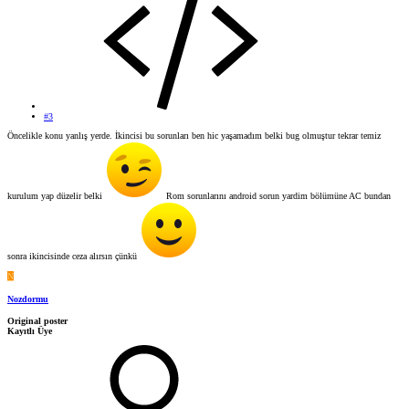
#3
Öncelikle konu yanlış yerde. İkincisi bu sorunları ben hic yaşamadım belki bug olmuştur tekrar temiz
kurulum yap düzelir belki
Rom sorunlarını android sorun yardim bölümüne AC bundan
sonra ikincisinde ceza alırsın çünkü
N
Nozdormu
Original poster
Kayıtlı Üye