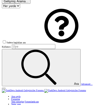
Gelişmiş Arama…
Sadece başlıkları ara
Kullanıcı:
Ara
Advanced…
Ana sayfa
Forumlar
Yeni mesajlar
Forumlarda ara
Neler yeni