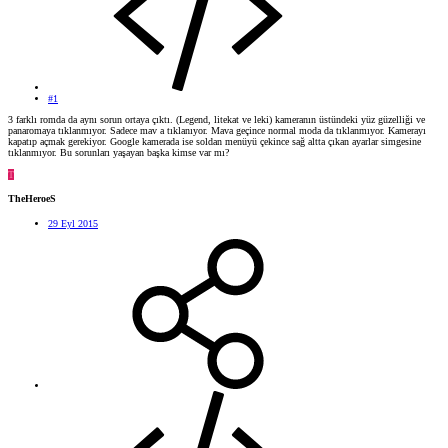
#1
3 farklı romda da aynı sorun ortaya çıktı. (Legend, litekat ve leki) kameranın üstündeki yüz güzelliği ve
panaromaya tıklanmıyor. Sadece mav a tıklanıyor. Mava geçince normal moda da tıklanmıyor. Kamerayı
kapatıp açmak gerekiyor. Google kamerada ise soldan menüyü çekince sağ altta çıkan ayarlar simgesine
tıklanmıyor. Bu sorunları yaşayan başka kimse var mı?
T
TheHeroeS
29 Eyl 2015