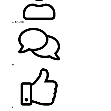
27 Eyl 2015
19
1