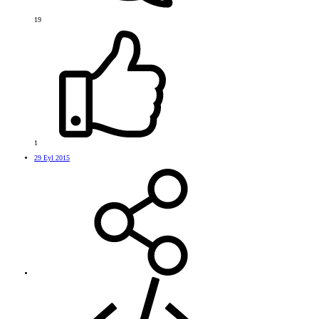
19
1
29 Eyl 2015