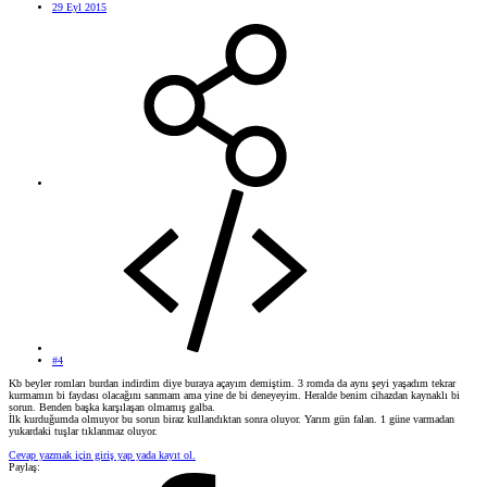
29 Eyl 2015
#4
Kb beyler romları burdan indirdim diye buraya açayım demiştim. 3 romda da aynı şeyi yaşadım tekrar
kurmamın bi faydası olacağını sanmam ama yine de bi deneyeyim. Heralde benim cihazdan kaynaklı bi
sorun. Benden başka karşılaşan olmamış galba.
İlk kurduğumda olmuyor bu sorun biraz kullandıktan sonra oluyor. Yarım gün falan. 1 güne varmadan
yukardaki tuşlar tıklanmaz oluyor.
Cevap yazmak için giriş yap yada kayıt ol.
Paylaş: