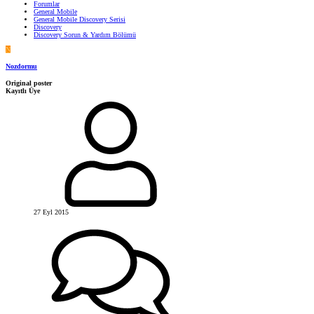
Forumlar
General Mobile
General Mobile Discovery Serisi
Discovery
Discovery Sorun & Yardım Bölümü
N
Nozdormu
Original poster
Kayıtlı Üye
27 Eyl 2015