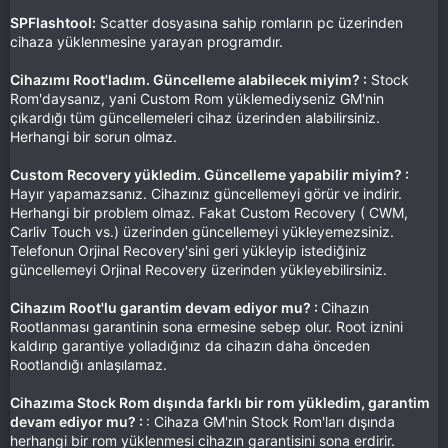
SPFlashtool:
Scatter dosyasına sahip romların pc üzerinden
cihaza yüklenmesine yarayan programdır.
Cihazımı Root'ladım. Güncelleme alabilecek miyim? :
Stock
Rom'daysanız, yani Custom Rom yüklemediyseniz GM'nin
çıkardığı tüm güncellemeleri cihaz üzerinden alabilirsiniz.
Herhangi bir sorun olmaz.
Custom Recovery yükledim. Güncelleme yapabilir miyim? :
Hayır yapamazsanız. Cihazınız güncellemeyi görür ve indirir.
Herhangi bir problem olmaz. Fakat Custom Recovery ( CWM,
Carliv Touch vs.) üzerinden güncellemeyi yükleyemezsiniz.
Telefonun Orjinal Recovery'sini geri yükleyip istediğiniz
güncellemeyi Orjinal Recovery üzerinden yükleyebilirsiniz.
Cihazım Root'lu garantim devam ediyor mu? :
Cihazın
Rootlanması garantinin sona ermesine sebep olur. Root iznini
kaldırıp garantiye yolladığınız da cihazın daha önceden
Rootlandığı anlaşılamaz.
Cihazıma Stock Rom dışında farklı bir rom yükledim, garantim
devam ediyor mu? :
: Cihaza GM'nin Stock Rom'ları dışında
herhangi bir rom yüklenmesi cihazın garantisini sona erdirir.