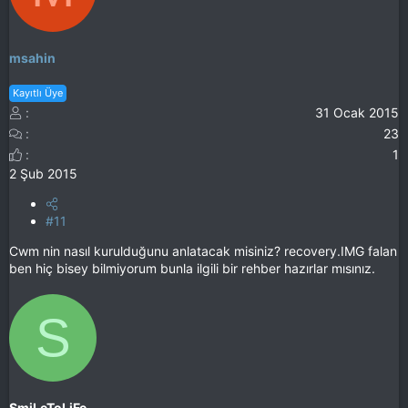
msahin
Kayıtlı Üye
31 Ocak 2015
23
1
2 Şub 2015
#11
Cwm nin nasıl kurulduğunu anlatacak misiniz? recovery.IMG falan
ben hiç bisey bilmiyorum bunla ilgili bir rehber hazırlar mısınız.
S
SmiLeToLiFe