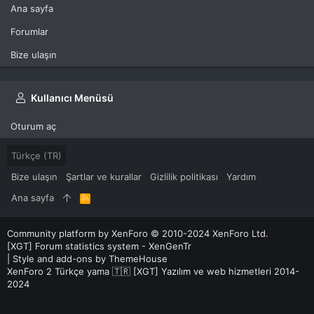
Ana sayfa
Forumlar
Bize ulaşın
Kullanıcı Menüsü
Oturum aç
Türkçe (TR)
Bize ulaşın
Şartlar ve kurallar
Gizlilik politikası
Yardım
Ana sayfa
R
S
S
Community platform by XenForo
© 2010-2024 XenForo Ltd.
[XGT] Forum statistics system
- XenGenTr
|
Style and add-ons by ThemeHouse
XenForo 2 Türkçe yama 🇹🇷 [XGT] Yazılım ve web hizmetleri 2014-
2024