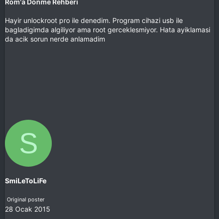
Rom'a Dönme Rehberi
Hayir unlockroot pro ile denedim. Program cihazi usb ile
bagladigimda algiliyor ama root gerceklesmiyor. Hata ayiklamasi
da acik sorun nerde anlamadim
S
SmiLeToLiFe
Original poster
28 Ocak 2015