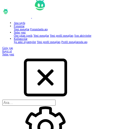
Ana sayfa
Forumlar
Yeni mesajlar
Forumlarda ara
Neler yeni
Öne çıkan içerik
Yeni mesajlar
Yeni profil mesajları
Son aktiviteler
Kullanıcılar
Şu anki ziyaretçiler
Yeni profil mesajları
Profil mesajlarında ara
Giriş yap
Kayıt ol
Neler yeni