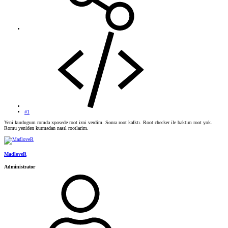
#1
Yeni kurdugum romda xposede root izni verdim. Sonra root kalktı. Root checker ile baktım root yok.
Romu yeniden kurmadan nasıl rootlarim.
MadloveR
Administrator