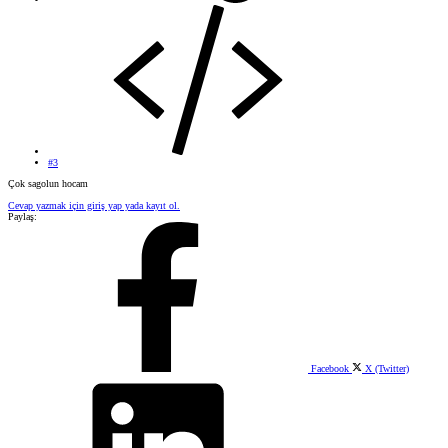
#3
Çok sagolun hocam
Cevap yazmak için giriş yap yada kayıt ol.
Paylaş:
Facebook
X (Twitter)