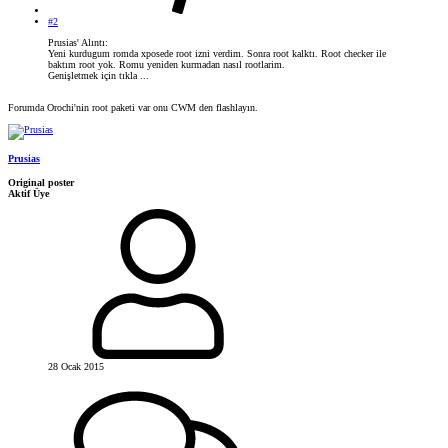
#2
Prusias' Alıntı:
Yeni kurdugum romda xposede root izni verdim. Sonra root kalktı. Root checker ile
baktım root yok. Romu yeniden kurmadan nasıl rootlarim.
Genişletmek için tıkla ...
Forumda Orochi'nin root paketi var onu CWM den flashlayın.
Prusias
Original poster
Aktif Üye
28 Ocak 2015