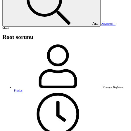
Ara
Advanced…
Menü
Root sorunu
Konuyu Başlatan
Prusias