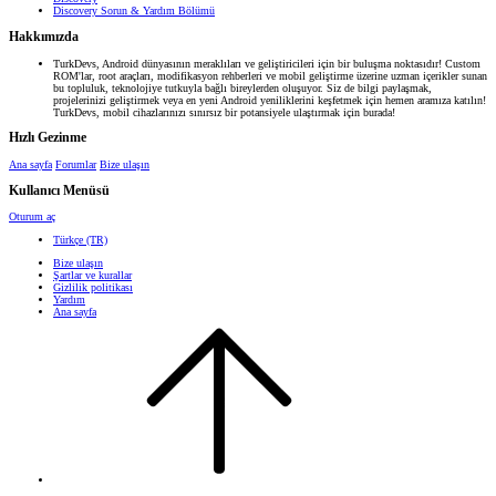
Discovery Sorun & Yardım Bölümü
Hakkımızda
TurkDevs, Android dünyasının meraklıları ve geliştiricileri için bir buluşma noktasıdır! Custom
ROM'lar, root araçları, modifikasyon rehberleri ve mobil geliştirme üzerine uzman içerikler sunan
bu topluluk, teknolojiye tutkuyla bağlı bireylerden oluşuyor. Siz de bilgi paylaşmak,
projelerinizi geliştirmek veya en yeni Android yeniliklerini keşfetmek için hemen aramıza katılın!
TurkDevs, mobil cihazlarınızı sınırsız bir potansiyele ulaştırmak için burada!
Hızlı Gezinme
Ana sayfa
Forumlar
Bize ulaşın
Kullanıcı Menüsü
Oturum aç
Türkçe (TR)
Bize ulaşın
Şartlar ve kurallar
Gizlilik politikası
Yardım
Ana sayfa