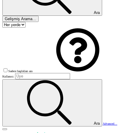
Ara
Gelişmiş Arama…
Sadece başlıkları ara
Kullanıcı:
Ara
Advanced…