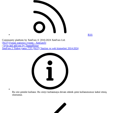
RSS
Community platform by XenForo
© 2010-2024 XenForo Ltd.
[XGT] Forum statistics system
- XenGenTr
|
Style and add-ons by ThemeHouse
XenForo 2 Türkçe yama 🇹🇷 [XGT] Yazılım ve web hizmetleri 2014-2024
Bu site çerezler kullanır. Bu siteyi kullanmaya devam ederek çerez kullanımımızı kabul etmiş
olursunuz.