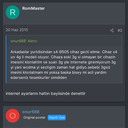
RomMaster
R
20 Haz 2015
#2
onur688' Alıntı:
Arkadaslar yurtdisindan s4 i9505 cihaz gecti elime. Cihaz s4
un 4g li modeli oluyor. Cihaza eski 3g si olmayan bir cihazin
imeisini klonlattim ve suan 3g yle internete giremiyorum 3g
yi yani wcdma yi sectigim zaman hat gidiyo.sebebi 3gsiz
imeimi klonlatmam mi yoksa baska bisey mi acil yardim
ederseniz tesekkurler simdiden
internet ayarlarını hattın bayiisinde denettir
onur688
O
Original poster
Kayıtlı Üye