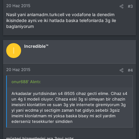
20 Haz 2015
#3
Nasil yani anlamadm.turkcell ve vodafone la denedim
ikisindede ayni.ve iki hatlada baska telefonlarda 3g ile
baglaniyorum
Incredible™
I
20 Haz 2015
#4
onur688' Alıntı:
Arkadaslar yurtdisindan s4 i9505 cihaz gecti elime. Cihaz s4
un 4g li modeli oluyor. Cihaza eski 3g si olmayan bir cihazin
imeisini klonlattim ve suan 3g yle internete giremiyorum 3g
yi yani wcdma yi sectigim zaman hat gidiyo.sebebi 3gsiz
imeimi klonlatmam mi yoksa baska bisey mi acil yardim
ederseniz tesekkurler simdiden
müşteri hizmetlerini ara 3gyi açtır