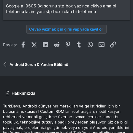
Google a I9505 3g sorunu stp box yazinca cikiyo ama bi
telefoncu lazim yani stp box i olan bi telefoncu
Cevap yazmak için giriş yap yada kayıt ol.
Facebook
X (Twitter)
LinkedIn
Reddit
Pinterest
Tumblr
WhatsApp
E-posta
Link
Paylaş:
Android Sorun & Yardım Bölümü
Hakkımızda
TurkDevs, Android dünyasının meraklıları ve geliştiricileri için bir
buluşma noktasıdır! Custom ROM'lar, root araçları, modifikasyon
rehberleri ve mobil geliştirme üzerine uzman içerikler sunan bu
topluluk, teknolojiye tutkuyla bağlı bireylerden oluşuyor. Siz de bilgi
paylaşmak, projelerinizi geliştirmek veya en yeni Android yeniliklerini
keşfetmek için hemen aramıza katılın! TurkDevs, mobil cihazlarınızı