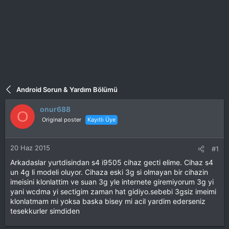
Android Sorun & Yardım Bölümü
onur688
O
Original poster
Kayıtlı Üye
20 Haz 2015
#1
Arkadaslar yurtdisindan s4 i9505 cihaz gecti elime. Cihaz s4
un 4g li modeli oluyor. Cihaza eski 3g si olmayan bir cihazin
imeisini klonlattim ve suan 3g yle internete giremiyorum 3g yi
yani wcdma yi sectigim zaman hat gidiyo.sebebi 3gsiz imeimi
klonlatmam mi yoksa baska bisey mi acil yardim ederseniz
tesekkurler simdiden