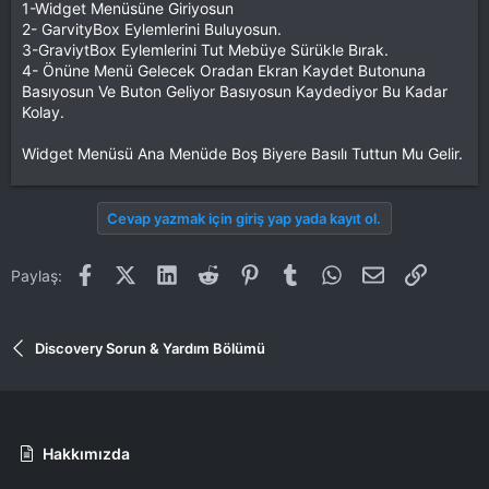
1-Widget Menüsüne Giriyosun
2- GarvityBox Eylemlerini Buluyosun.
3-GraviytBox Eylemlerini Tut Mebüye Sürükle Bırak.
4- Önüne Menü Gelecek Oradan Ekran Kaydet Butonuna
Basıyosun Ve Buton Geliyor Basıyosun Kaydediyor Bu Kadar
Kolay.
Widget Menüsü Ana Menüde Boş Biyere Basılı Tuttun Mu Gelir.
Cevap yazmak için giriş yap yada kayıt ol.
Facebook
X (Twitter)
LinkedIn
Reddit
Pinterest
Tumblr
WhatsApp
E-posta
Link
Paylaş:
Discovery Sorun & Yardım Bölümü
Hakkımızda