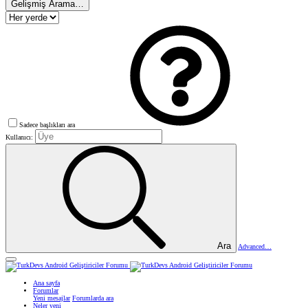
Gelişmiş Arama…
Sadece başlıkları ara
Kullanıcı:
Ara
Advanced…
Ana sayfa
Forumlar
Yeni mesajlar
Forumlarda ara
Neler yeni