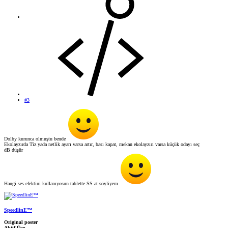
#3
Dolby kurunca olmuştu bende
Ekolayzırda Tiz yada netlik ayarı varsa artır, bası kapat, mekan ekolayzırı varsa küçük odayı seç
dB düşür
Hangi ses efektini kullanıyosun tablette SS at söyliyem
SpeedlinE™
Original poster
Aktif Üye