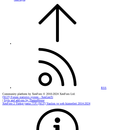
RSS
Community platform by XenForo
© 2010-2024 XenForo Ltd.
[XGT] Forum statistics system
- XenGenTr
|
Style and add-ons by ThemeHouse
XenForo 2 Türkçe yama 🇹🇷 [XGT] Yazılım ve web hizmetleri 2014-2024