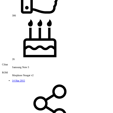
306
26
Cihaz
Samsung Note 3
ROM
Morphose Nougat v2
14 Haz 2015