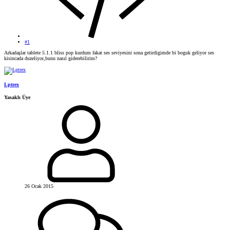
#1
Arkadaşlar tablete 5.1.1 bliss pop kurdum fakat ses seviyesini sona getirdigimde bi boguk geliyor ses
kisincada duzeliyor,bunu nasıl giderebilirim?
Lptrex
Yasaklı Üye
26 Ocak 2015