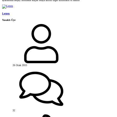
ayarlarında herşey normalde küçük odaya alırım diğer kısımların ss atarım
Lptrex
Yasaklı Üye
26 Ocak 2015
32