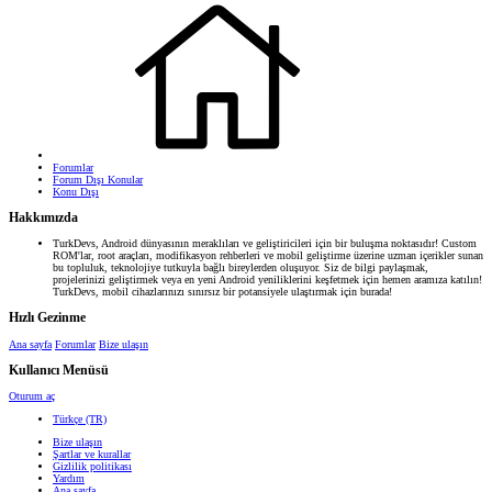
Forumlar
Forum Dışı Konular
Konu Dışı
Hakkımızda
TurkDevs, Android dünyasının meraklıları ve geliştiricileri için bir buluşma noktasıdır! Custom
ROM'lar, root araçları, modifikasyon rehberleri ve mobil geliştirme üzerine uzman içerikler sunan
bu topluluk, teknolojiye tutkuyla bağlı bireylerden oluşuyor. Siz de bilgi paylaşmak,
projelerinizi geliştirmek veya en yeni Android yeniliklerini keşfetmek için hemen aramıza katılın!
TurkDevs, mobil cihazlarınızı sınırsız bir potansiyele ulaştırmak için burada!
Hızlı Gezinme
Ana sayfa
Forumlar
Bize ulaşın
Kullanıcı Menüsü
Oturum aç
Türkçe (TR)
Bize ulaşın
Şartlar ve kurallar
Gizlilik politikası
Yardım
Ana sayfa