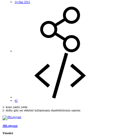
14 Haz 2015
#2
1- konu yanlis yerde
2- dolby gibi ses efektleri kullanirsaniz duzeltebilirsiniz sanirim
JRLejoyner
Yönetici