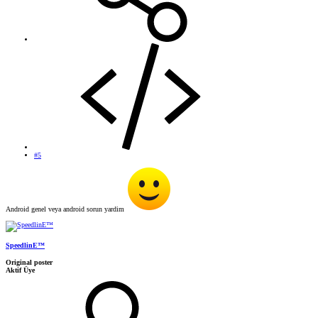
#5
Android genel veya android sorun yardim
SpeedlinE™
Original poster
Aktif Üye