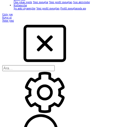
Öne çıkan içerik
Yeni mesajlar
Yeni profil mesajları
Son aktiviteler
Kullanıcılar
Şu anki ziyaretçiler
Yeni profil mesajları
Profil mesajlarında ara
Giriş yap
Kayıt ol
Neler yeni