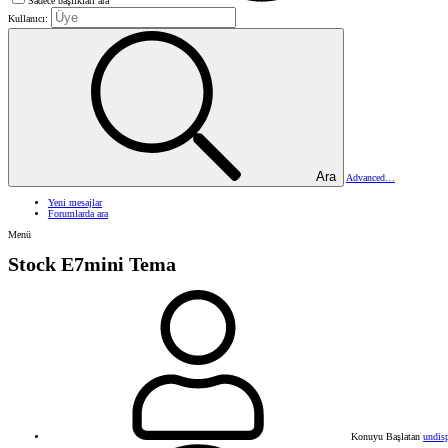
Sadece başlıkları ara
Kullanıcı:
Ara
Advanced…
Yeni mesajlar
Forumlarda ara
Menü
Stock E7mini Tema
Konuyu Başlatan
undis