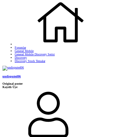
Forumlar
General Mobile
General Mobile Discovery Serisi
Discovery
Discovery Stock Temalar
undisputed06
Original poster
Kayıtlı Üye