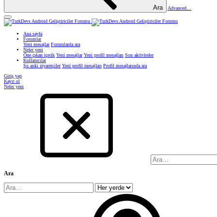
Ara
Advanced…
Ana sayfa
Forumlar
Yeni mesajlar
Forumlarda ara
Neler yeni
Öne çıkan içerik
Yeni mesajlar
Yeni profil mesajları
Son aktiviteler
Kullanıcılar
Şu anki ziyaretçiler
Yeni profil mesajları
Profil mesajlarında ara
Giriş yap
Kayıt ol
Neler yeni
Ara