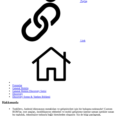
Paylaş
Link
Forumlar
General Mobile
General Mobile Discovery Serisi
Discovery
Discovery Sorun & Yardım Bölümü
Hakkımızda
TurkDevs, Android dünyasının meraklıları ve geliştiricileri için bir buluşma noktasıdır! Custom
ROM'lar, root araçları, modifikasyon rehberleri ve mobil geliştirme üzerine uzman içerikler sunan
bu topluluk, teknolojiye tutkuyla bağlı bireylerden oluşuyor. Siz de bilgi paylaşmak,