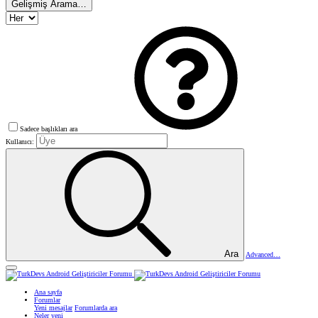
Gelişmiş Arama…
Sadece başlıkları ara
Kullanıcı:
Ara
Advanced…
Ana sayfa
Forumlar
Yeni mesajlar
Forumlarda ara
Neler yeni