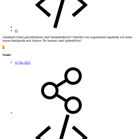
#1
Arkadaslar kitkat guncellemesini nasil hizlandirabiliriz? Ozellikle son uygulamalari kapatmak icin home
tusuna bastigimda asiri kasiyor. Bu kasmayi nasil giderebiliriz?
S
Snake
15 Nis 2015