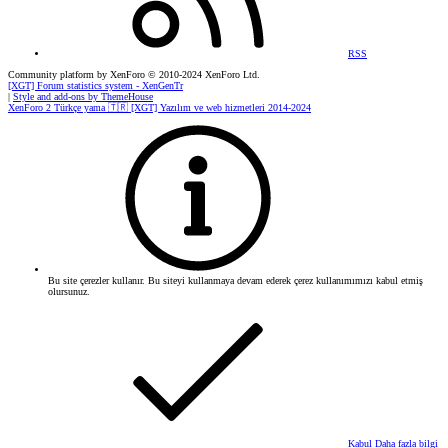
RSS
Community platform by XenForo
© 2010-2024 XenForo Ltd.
[XGT] Forum statistics system
- XenGenTr
|
Style and add-ons by ThemeHouse
XenForo 2 Türkçe yama 🇹🇷 [XGT] Yazılım ve web hizmetleri 2014-2024
Bu site çerezler kullanır. Bu siteyi kullanmaya devam ederek çerez kullanımımızı kabul etmiş
olursunuz.
Kabul
Daha fazla bilgi