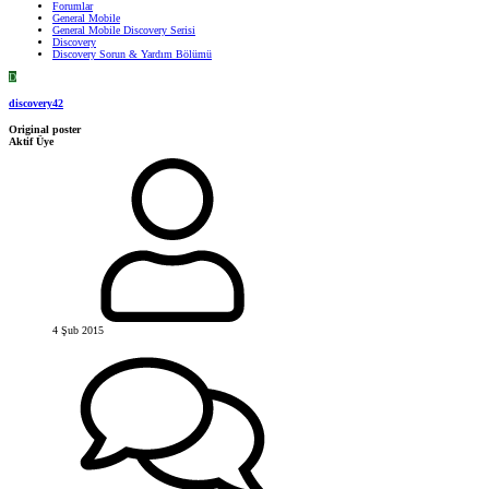
Forumlar
General Mobile
General Mobile Discovery Serisi
Discovery
Discovery Sorun & Yardım Bölümü
D
discovery42
Original poster
Aktif Üye
4 Şub 2015