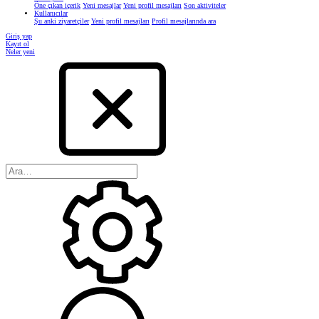
Öne çıkan içerik
Yeni mesajlar
Yeni profil mesajları
Son aktiviteler
Kullanıcılar
Şu anki ziyaretçiler
Yeni profil mesajları
Profil mesajlarında ara
Giriş yap
Kayıt ol
Neler yeni