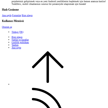
projelerinizi geliştirmek veya en yeni Android yeniliklerini keşfetmek için hemen aramıza katılın!
TurkDevs, mobil cihazlarınızı sınırsız bir potansiyele ulaştırmak için burada!
Hızlı Gezinme
Ana sayfa
Forumlar
Bize ulaşın
Kullanıcı Menüsü
Oturum aç
Türkçe (TR)
Bize ulaşın
Şartlar ve kurallar
Gizlilik politikası
Yardım
Ana sayfa