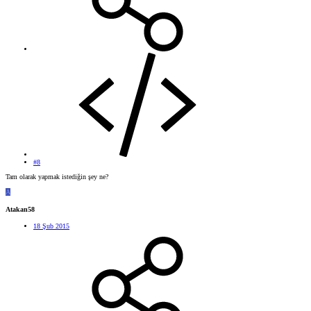
#8
Tam olarak yapmak istediğin şey ne?
A
Atakan58
18 Şub 2015