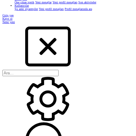
Öne çıkan içerik
Yeni mesajlar
Yeni profil mesajları
Son aktiviteler
Kullanıcılar
Şu anki ziyaretçiler
Yeni profil mesajları
Profil mesajlarında ara
Giriş yap
Kayıt ol
Neler yeni