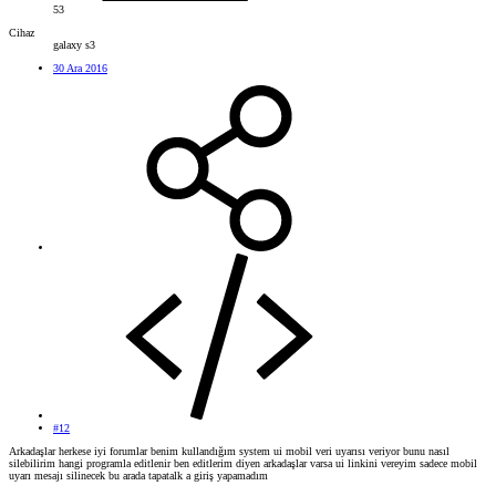
53
Cihaz
galaxy s3
30 Ara 2016
#12
Arkadaşlar herkese iyi forumlar benim kullandığım system ui mobil veri uyarısı veriyor bunu nasıl
silebilirim hangi programla editlenir ben editlerim diyen arkadaşlar varsa ui linkini vereyim sadece mobil
uyarı mesajı silinecek bu arada tapatalk a giriş yapamadım