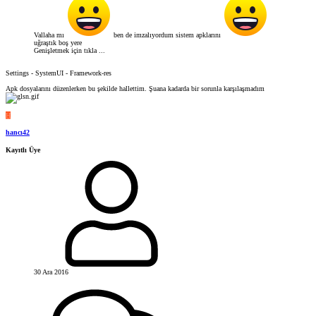
Vallaha mı
ben de imzalıyordum sistem apklarını
uğraştık boş yere
Genişletmek için tıkla ...
Settings - SystemUI - Framework-res
Apk dosyalarını düzenlerken bu şekilde hallettim. Şuana kadarda bir sorunla karşılaşmadım
H
hancı42
Kayıtlı Üye
30 Ara 2016