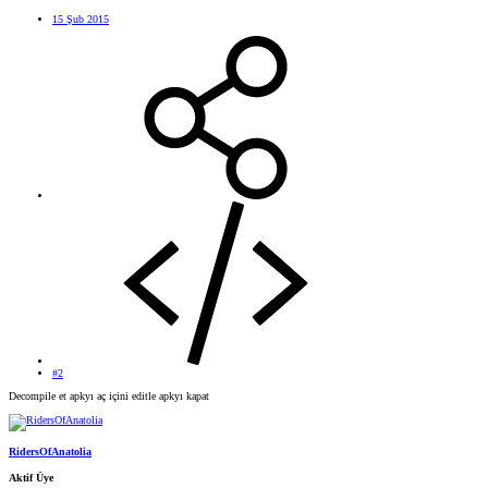
15 Şub 2015
#2
Decompile et apkyı aç içini editle apkyı kapat
RidersOfAnatolia
Aktif Üye