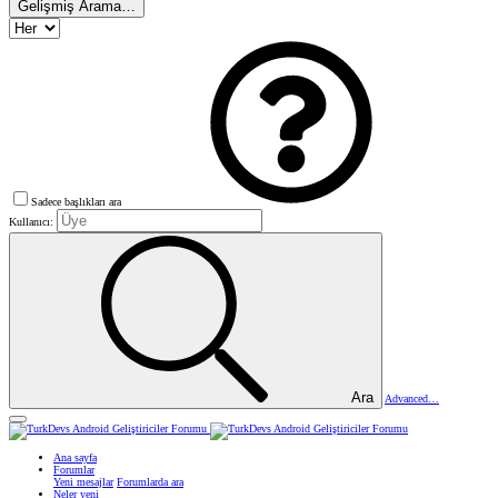
Gelişmiş Arama…
Sadece başlıkları ara
Kullanıcı:
Ara
Advanced…
Ana sayfa
Forumlar
Yeni mesajlar
Forumlarda ara
Neler yeni