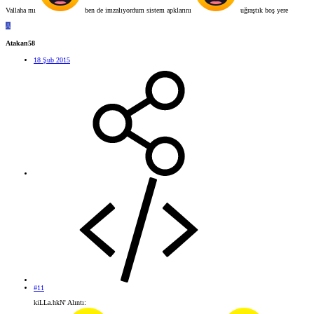
Vallaha mı
ben de imzalıyordum sistem apklarını
uğraştık boş yere
A
Atakan58
18 Şub 2015
#11
kiLLa.hkN' Alıntı: