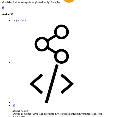
sözcükleri kullanmamaya özen gösterelim. İyi forumlar
A
Atakan58
18 Şub 2015
#6
azizcan' Alıntı:
System ui yapmak veya olan bi system ui yi editemek istiyorum yardımcı olabilecek
biri var mı?