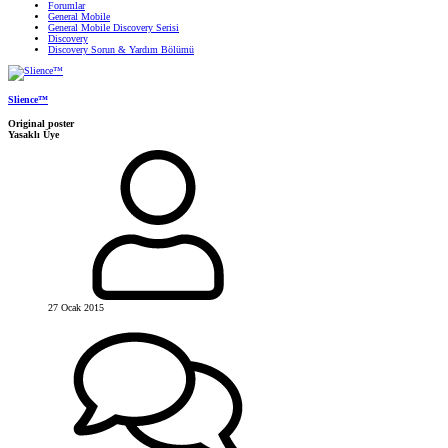
Forumlar
General Mobile
General Mobile Discovery Serisi
Discovery
Discovery Sorun & Yardım Bölümü
Slience™
Original poster
Yasaklı Üye
27 Ocak 2015