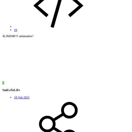
#4
4L3MD4R71 anlamadım?
S
SmiLeToLiFe
18 Şub 2015