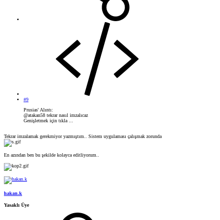
#9
Prusias' Alıntı:
@atakan58 tekrar nasıl imzalıcaz
Genişletmek için tıkla ...
Tekrar imzalamak gerekmiyor yazmıştım.. Sistem uygulaması çalışmak zorunda
En azından ben bu şekilde kolayca editliyorum..
hakan.k
Yasaklı Üye