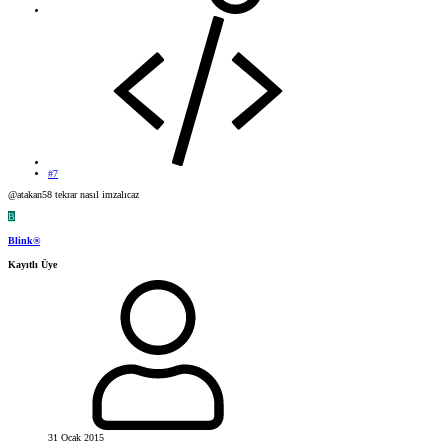
#7
@atakan58 tekrar nasıl imzalıcaz
B
Blink®
Kayıtlı Üye
31 Ocak 2015