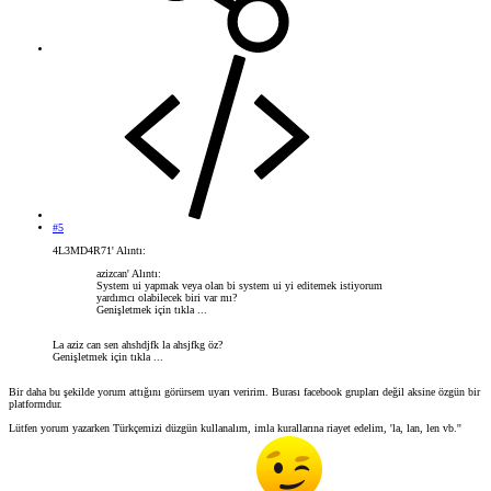
#5
4L3MD4R71' Alıntı:
azizcan' Alıntı:
System ui yapmak veya olan bi system ui yi editemek istiyorum
yardımcı olabilecek biri var mı?
Genişletmek için tıkla ...
La aziz can sen ahshdjfk la ahsjfkg öz?
Genişletmek için tıkla ...
Bir daha bu şekilde yorum attığını görürsem uyarı veririm. Burası facebook grupları değil aksine özgün bir
platformdur.
Lütfen yorum yazarken Türkçemizi düzgün kullanalım, imla kurallarına riayet edelim, 'la, lan, len vb.''