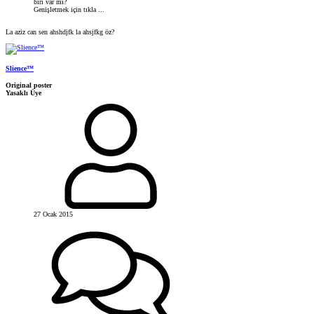
biri var mı?
Genişletmek için tıkla ...
La aziz can sen ahshdjfk la ahsjfkg öz?
Slience™
Original poster
Yasaklı Üye
27 Ocak 2015