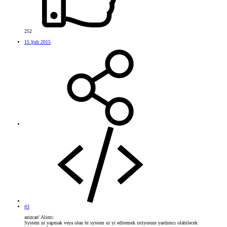
252
15 Şub 2015
#3
azizcan' Alıntı:
System ui yapmak veya olan bi system ui yi editemek istiyorum yardımcı olabilecek