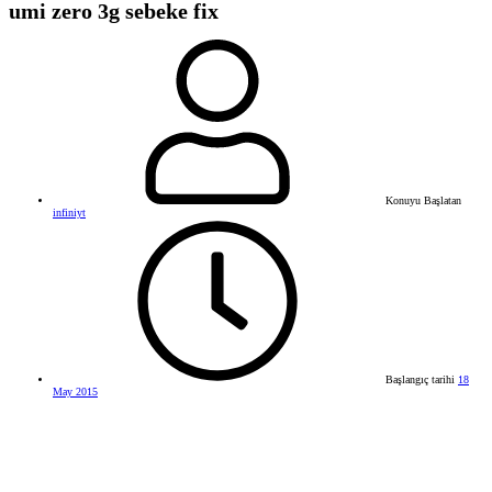
umi zero 3g sebeke fix
Konuyu Başlatan
infiniyt
Başlangıç tarihi
18
May 2015