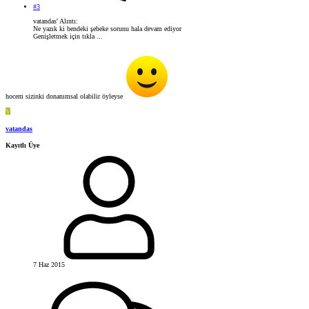
#3
vatandas' Alıntı:
Ne yazık ki bendeki şebeke sorunu hala devam ediyor
Genişletmek için tıkla ...
hocem sizinki donanımsal olabilir öyleyse
V
vatandas
Kayıtlı Üye
7 Haz 2015