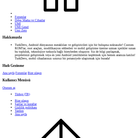
Forumlar
Diğer Marka ve Cihazlar
UMI
UMI Genel
Umi Zero
Hakkımızda
TurkDevs, Android dünyasının meraklıları ve geliştiricileri için bir buluşma noktasıdır! Custom
ROM'lar, root araçları, modifikasyon rehberleri ve mobil geliştirme üzerine uzman içerikler sunan
bu topluluk, teknolojiye tutkuyla bağlı bireylerden oluşuyor. Siz de bilgi paylaşmak,
projelerinizi geliştirmek veya en yeni Android yeniliklerini keşfetmek için hemen aramıza katılın!
TurkDevs, mobil cihazlarınızı sınırsız bir potansiyele ulaştırmak için burada!
Hızlı Gezinme
Ana sayfa
Forumlar
Bize ulaşın
Kullanıcı Menüsü
Oturum aç
Türkçe (TR)
Bize ulaşın
Şartlar ve kurallar
Gizlilik politikası
Yardım
Ana sayfa