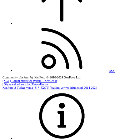
RSS
Community platform by XenForo
© 2010-2024 XenForo Ltd.
[XGT] Forum statistics system
- XenGenTr
|
Style and add-ons by ThemeHouse
XenForo 2 Türkçe yama 🇹🇷 [XGT] Yazılım ve web hizmetleri 2014-2024