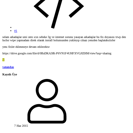
#1
selam arkadaşlar umi zero ıcın sebeke 3g ve internet sorunu yasayan arkadaşlar bu fix doyasını trwp den
hıcbır wipe yapmadam direk olarak install bolumunden yukleyıp cıhazı yenıden başlatabıılırler
yenı fixler eklenmeye devam edılecektır
https://drive.google.com/file/d/0BzDKA3fK-P6VN1F4UHFXVGJfZHM/view?usp=sharing
V
vatandas
Kayıtlı Üye
7 Haz 2015