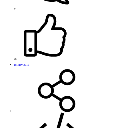
61
56
18 May 2015