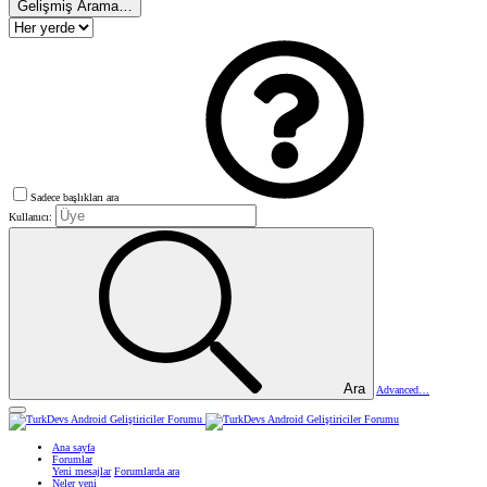
Gelişmiş Arama…
Sadece başlıkları ara
Kullanıcı:
Ara
Advanced…
Ana sayfa
Forumlar
Yeni mesajlar
Forumlarda ara
Neler yeni