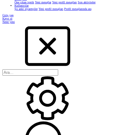
Öne çıkan içerik
Yeni mesajlar
Yeni profil mesajları
Son aktiviteler
Kullanıcılar
Şu anki ziyaretçiler
Yeni profil mesajları
Profil mesajlarında ara
Giriş yap
Kayıt ol
Neler yeni