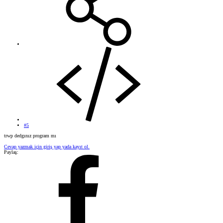
#5
trwp dedgınız program mı
Cevap yazmak için giriş yap yada kayıt ol.
Paylaş: