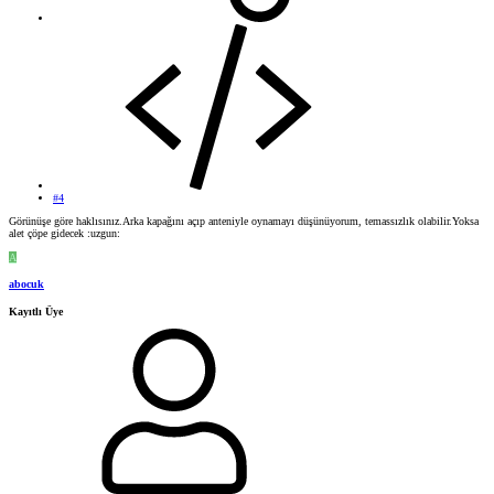
#4
Görünüşe göre haklısınız.Arka kapağını açıp anteniyle oynamayı düşünüyorum, temassızlık olabilir.Yoksa
alet çöpe gidecek :uzgun:
A
abocuk
Kayıtlı Üye