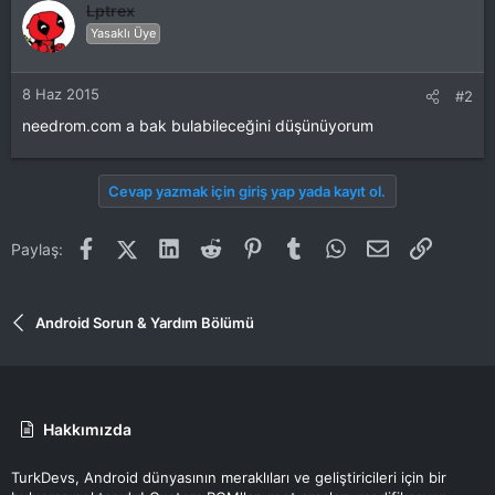
Lptrex
Yasaklı Üye
8 Haz 2015
#2
needrom.com a bak bulabileceğini düşünüyorum
Cevap yazmak için giriş yap yada kayıt ol.
Facebook
X (Twitter)
LinkedIn
Reddit
Pinterest
Tumblr
WhatsApp
E-posta
Link
Paylaş:
Android Sorun & Yardım Bölümü
Hakkımızda
TurkDevs, Android dünyasının meraklıları ve geliştiricileri için bir