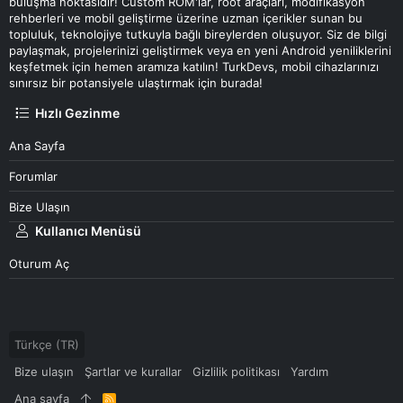
buluşma noktasıdır! Custom ROM'lar, root araçları, modifikasyon
rehberleri ve mobil geliştirme üzerine uzman içerikler sunan bu
topluluk, teknolojiye tutkuyla bağlı bireylerden oluşuyor. Siz de bilgi
paylaşmak, projelerinizi geliştirmek veya en yeni Android yeniliklerini
keşfetmek için hemen aramıza katılın! TurkDevs, mobil cihazlarınızı
sınırsız bir potansiyele ulaştırmak için burada!
Hızlı Gezinme
Ana Sayfa
Forumlar
Bize Ulaşın
Kullanıcı Menüsü
Oturum Aç
Türkçe (TR)
Bize ulaşın
Şartlar ve kurallar
Gizlilik politikası
Yardım
Ana sayfa
R