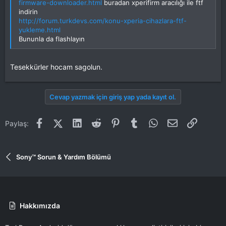
firmware-downloader.html
buradan xperifirm aracılığı ile ftf
indirin
http://forum.turkdevs.com/konu-xperia-cihazlara-ftf-
yukleme.html
Bununla da flashlayın
Tesekkürler hocam sagolun.
Cevap yazmak için giriş yap yada kayıt ol.
Facebook
X (Twitter)
LinkedIn
Reddit
Pinterest
Tumblr
WhatsApp
E-posta
Link
Paylaş:
Sony™ Sorun & Yardım Bölümü
Hakkımızda