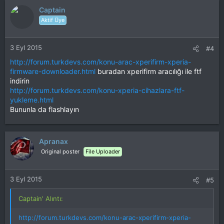
Captain
Aktif Üye
3 Eyl 2015
#4
http://forum.turkdevs.com/konu-arac-xperifirm-xperia-
firmware-downloader.html
buradan xperifirm aracılığı ile ftf
indirin
http://forum.turkdevs.com/konu-xperia-cihazlara-ftf-
yukleme.html
Bununla da flashlayın
Apranax
Original poster
File Uploader
3 Eyl 2015
#5
Captain' Alıntı:
http://forum.turkdevs.com/konu-arac-xperifirm-xperia-