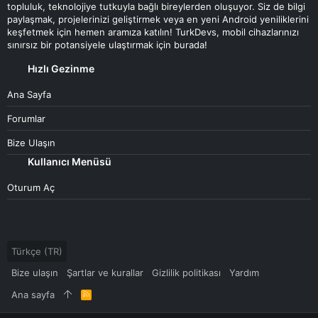
topluluk, teknolojiye tutkuyla bağlı bireylerden oluşuyor. Siz de bilgi
paylaşmak, projelerinizi geliştirmek veya en yeni Android yeniliklerini
keşfetmek için hemen aramıza katılın! TurkDevs, mobil cihazlarınızı
sınırsız bir potansiyele ulaştırmak için burada!
Hızlı Gezinme
Ana Sayfa
Forumlar
Bize Ulaşın
Kullanıcı Menüsü
Oturum Aç
Türkçe (TR)
Bize ulaşın
Şartlar ve kurallar
Gizlilik politikası
Yardım
Ana sayfa
R
S
S