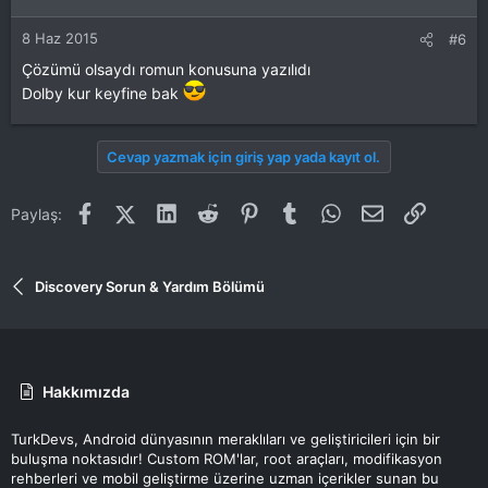
8 Haz 2015
#6
Çözümü olsaydı romun konusuna yazılıdı
Dolby kur keyfine bak
Cevap yazmak için giriş yap yada kayıt ol.
Facebook
X (Twitter)
LinkedIn
Reddit
Pinterest
Tumblr
WhatsApp
E-posta
Link
Paylaş:
Discovery Sorun & Yardım Bölümü
Hakkımızda
TurkDevs, Android dünyasının meraklıları ve geliştiricileri için bir
buluşma noktasıdır! Custom ROM'lar, root araçları, modifikasyon
rehberleri ve mobil geliştirme üzerine uzman içerikler sunan bu