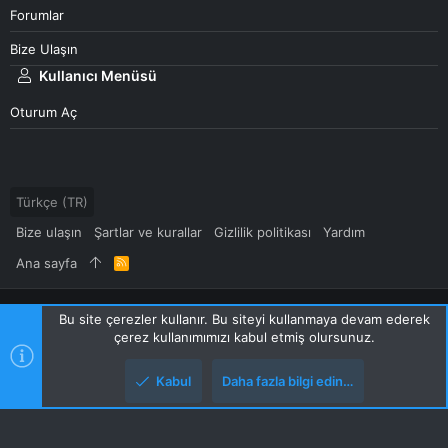
Forumlar
Bize Ulaşın
Kullanıcı Menüsü
Oturum Aç
Türkçe (TR)
Bize ulaşın
Şartlar ve kurallar
Gizlilik politikası
Yardım
Ana sayfa
R
S
S
Community platform by XenForo
© 2010-2024 XenForo Ltd.
Bu site çerezler kullanır. Bu siteyi kullanmaya devam ederek
[XGT] Forum statistics system
- XenGenTr
çerez kullanımımızı kabul etmiş olursunuz.
|
Style and add-ons by ThemeHouse
XenForo 2 Türkçe yama 🇹🇷 [XGT] Yazılım ve web hizmetleri 2014-
Kabul
Daha fazla bilgi edin…
2024