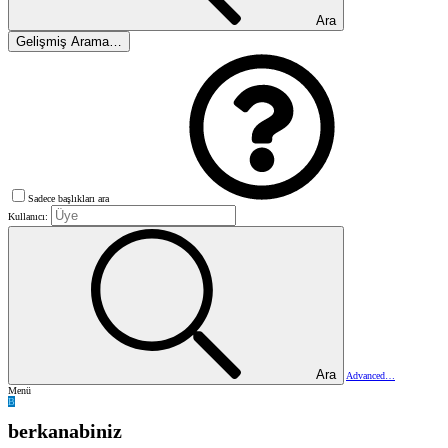
Ara
Gelişmiş Arama…
Sadece başlıkları ara
Kullanıcı:
Ara
Advanced…
Menü
B
berkanabiniz