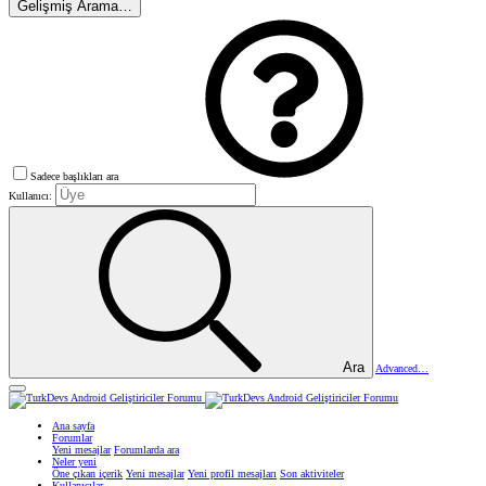
Gelişmiş Arama…
Sadece başlıkları ara
Kullanıcı:
Ara
Advanced…
Ana sayfa
Forumlar
Yeni mesajlar
Forumlarda ara
Neler yeni
Öne çıkan içerik
Yeni mesajlar
Yeni profil mesajları
Son aktiviteler
Kullanıcılar