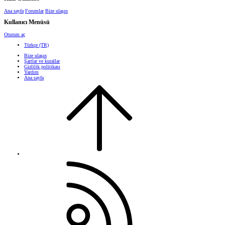
Ana sayfa
Forumlar
Bize ulaşın
Kullanıcı Menüsü
Oturum aç
Türkçe (TR)
Bize ulaşın
Şartlar ve kurallar
Gizlilik politikası
Yardım
Ana sayfa