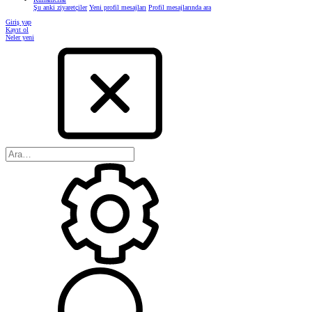
Şu anki ziyaretçiler
Yeni profil mesajları
Profil mesajlarında ara
Giriş yap
Kayıt ol
Neler yeni