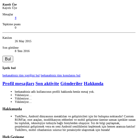
Kayıtlı Üye
Kayıtlı Üye
Mesajlar
4
Tepkime puanı
0
Katılım
26 May 2015
Son görülme
8 Tem 2016
Bul
İçerik bul
berkanabiniz tüm içeriğini bul
berkanabiniz tüm konularını bul
Profil mesajları
Son aktivite
Gönderiler
Hakkında
berkanabiniz adlı kullanıcının profili hakkında henüz mesaj yok.
Yükleniyor…
Yükleniyor…
Yükleniyor…
Hakkımızda
TurkDevs, Android dünyasının meraklıları ve geliştiricileri için bir buluşma noktasıdır! Custom
ROM'lar, root araçları, modifikasyon rehberleri ve mobil geliştirme üzerine uzman içerikler sunan
bu topluluk, teknolojiye tutkuyla bağlı bireylerden oluşuyor. Siz de bilgi paylaşmak,
projelerinizi geliştirmek veya en yeni Android yeniliklerini keşfetmek için hemen aramıza katılın!
TurkDevs, mobil cihazlarınızı sınırsız bir potansiyele ulaştırmak için burada!
Hızlı Gezinme