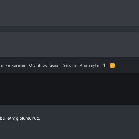
lar ve kurallar
Gizlilik politikası
Yardım
Ana sayfa
R
S
S
bul etmiş olursunuz.