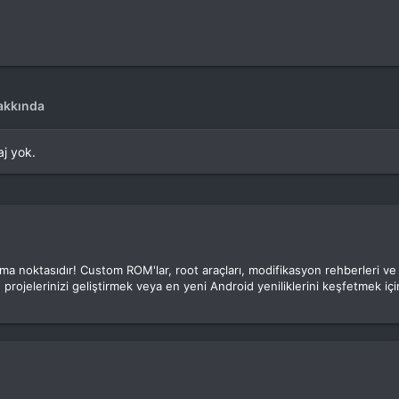
akkında
aj yok.
luşma noktasıdır! Custom ROM'lar, root araçları, modifikasyon rehberleri v
 projelerinizi geliştirmek veya en yeni Android yeniliklerini keşfetmek için