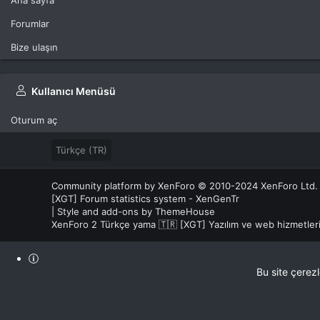
Ana sayfa
Forumlar
Bize ulaşın
Kullanıcı Menüsü
Oturum aç
Türkçe (TR)
Community platform by XenForo
© 2010-2024 XenForo Ltd.
[XGT] Forum statistics system
- XenGenTr
|
Style and add-ons by ThemeHouse
XenForo 2 Türkçe yama 🇹🇷 [XGT] Yazılım ve web hizmetle
Bu site çerez