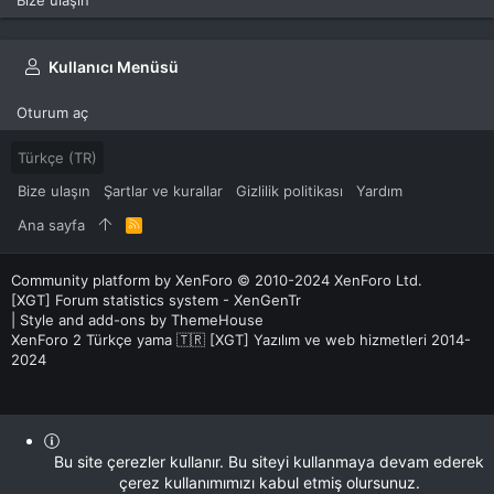
Kullanıcı Menüsü
Oturum aç
Türkçe (TR)
Bize ulaşın
Şartlar ve kurallar
Gizlilik politikası
Yardım
Ana sayfa
R
S
S
Community platform by XenForo
© 2010-2024 XenForo Ltd.
[XGT] Forum statistics system
- XenGenTr
|
Style and add-ons by ThemeHouse
XenForo 2 Türkçe yama 🇹🇷 [XGT] Yazılım ve web hizmetleri 2014-
2024
Bu site çerezler kullanır. Bu siteyi kullanmaya devam ederek
çerez kullanımımızı kabul etmiş olursunuz.