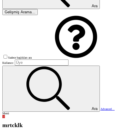
Ara
Gelişmiş Arama…
Sadece başlıkları ara
Kullanıcı:
Ara
Advanced…
Menü
M
mrtcklk