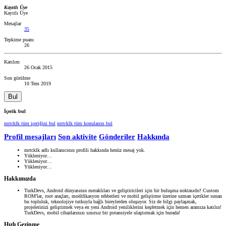
Kayıtlı Üye
Kayıtlı Üye
Mesajlar
35
Tepkime puanı
26
Katılım
26 Ocak 2015
Son görülme
10 Tem 2019
Bul
İçerik bul
mrtcklk tüm içeriğini bul
mrtcklk tüm konularını bul
Profil mesajları
Son aktivite
Gönderiler
Hakkında
mrtcklk adlı kullanıcının profili hakkında henüz mesaj yok.
Yükleniyor…
Yükleniyor…
Yükleniyor…
Hakkımızda
TurkDevs, Android dünyasının meraklıları ve geliştiricileri için bir buluşma noktasıdır! Custom
ROM'lar, root araçları, modifikasyon rehberleri ve mobil geliştirme üzerine uzman içerikler sunan
bu topluluk, teknolojiye tutkuyla bağlı bireylerden oluşuyor. Siz de bilgi paylaşmak,
projelerinizi geliştirmek veya en yeni Android yeniliklerini keşfetmek için hemen aramıza katılın!
TurkDevs, mobil cihazlarınızı sınırsız bir potansiyele ulaştırmak için burada!
Hızlı Gezinme