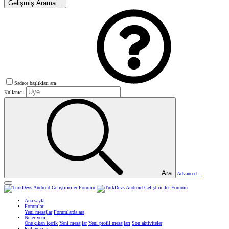
Gelişmiş Arama…
Sadece başlıkları ara
Kullanıcı:
Ara
Advanced…
Ana sayfa
Forumlar
Yeni mesajlar
Forumlarda ara
Neler yeni
Öne çıkan içerik
Yeni mesajlar
Yeni profil mesajları
Son aktiviteler
Kullanıcılar