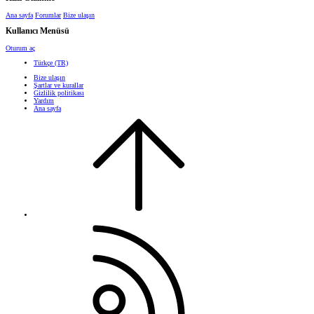
Ana sayfa
Forumlar
Bize ulaşın
Kullanıcı Menüsü
Oturum aç
Türkçe (TR)
Bize ulaşın
Şartlar ve kurallar
Gizlilik politikası
Yardım
Ana sayfa