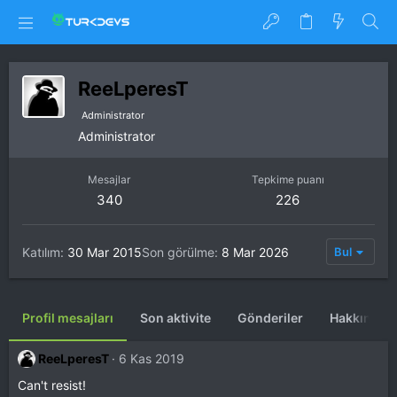
ReeLperesT
Administrator
Administrator
Mesajlar
Tepkime puanı
340
226
Katılım
30 Mar 2015
Son görülme
8 Mar 2026
Bul
Profil mesajları
Son aktivite
Gönderiler
Hakkında
ReeLperesT
6 Kas 2019
Can't resist!