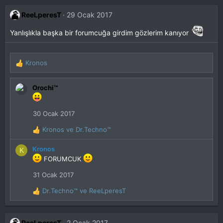
p
k
ReeLperesT
29 Ocak 2017
i
l
Yanlışlıkla başka bir forumcuğa girdim gözlerim kanıyor
e
r
:
Kronos
T
e
p
Orochi™
k
i
l
30 Ocak 2017
e
r
Kronos
ve
Dr.Techno™
T
:
e
Kronos
K
p
FORUMCUK
k
i
31 Ocak 2017
l
e
Dr.Techno™
ve
ReeLperesT
T
r
e
:
p
k
ReeLperesT
2 Ocak 2017