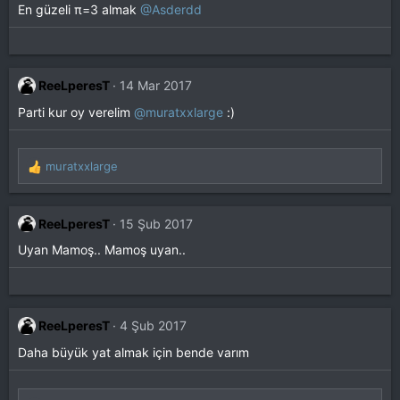
En güzeli π=3 almak
@Asderdd
l
e
r
:
ReeLperesT
14 Mar 2017
Parti kur oy verelim
@muratxxlarge
:)
muratxxlarge
T
e
p
k
ReeLperesT
15 Şub 2017
i
Uyan Mamoş.. Mamoş uyan..
l
e
r
:
ReeLperesT
4 Şub 2017
Daha büyük yat almak için bende varım