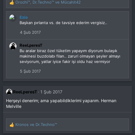
Orochi™
,
Dr.Techno™
ve
Mücahit42
T
e
p
Ezio
k
Başkan pırlanta vs. de tavsiye ederim vergisiz..
i
l
4 Şub 2017
e
r
ReeLperesT
:
Bu aralar biraz özel tüketim yapayım diyorum bulaşık
makinesi buzdolabı filan.. zaruri olmayan şeyler almayı
seviyorum, yatlar iyice fakir işi oldu haz vermiyor
5 Şub 2017
ReeLperesT
1 Şub 2017
Herşeyi denerim; ama yapabiIdikIerimi yaparım. Herman
MeIviIIe
Kronos
ve
Dr.Techno™
T
e