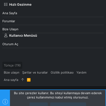
Hızlı Gezinme
Ana Sayfa
Forumlar
Bize Ulaşın
Kullanıcı Menüsü
Oturum Aç
Türkçe (TR)
Bize ulaşın
Şartlar ve kurallar
Gizlilik politikası
Yardım
Ana sayfa
R
S
S
Community platform by XenForo
© 2010-2024 XenForo Ltd.
Bu site çerezler kullanır. Bu siteyi kullanmaya devam ederek
[XGT] Forum statistics system
- XenGenTr
çerez kullanımımızı kabul etmiş olursunuz.
|
Style and add-ons by ThemeHouse
XenForo 2 Türkçe yama 🇹🇷 [XGT] Yazılım ve web hizmetleri 2014-