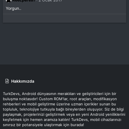
i
Yorgun..
l
e
r
:
Hakkımızda
TurkDevs, Android dünyasının meraklıları ve geliştiricileri için bir
buluşma noktasıdır! Custom ROM'lar, root araçları, modifikasyon
rehberleri ve mobil geliştirme üzerine uzman içerikler sunan bu
topluluk, teknolojiye tutkuyla bağlı bireylerden oluşuyor. Siz de bilgi
paylaşmak, projelerinizi geliştirmek veya en yeni Android yeniliklerini
keşfetmek için hemen aramıza katılın! TurkDevs, mobil cihazlarınızı
sınırsız bir potansiyele ulaştırmak için burada!