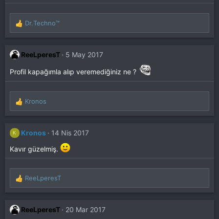
Dr.Techno™
T
e
p
k
ReeLperesT
5 May 2017
i
l
Profil kapağımla alıp veremediğiniz ne ?
e
r
:
Kronos
T
e
p
k
Kronos
14 Nis 2017
K
i
Kavır güzelmiş.
l
e
r
:
ReeLperesT
T
e
p
k
ReeLperesT
20 Mar 2017
i