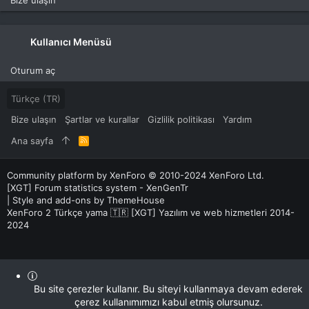
Kullanıcı Menüsü
Oturum aç
Türkçe (TR)
Bize ulaşın
Şartlar ve kurallar
Gizlilik politikası
Yardım
Ana sayfa
R
S
S
Community platform by XenForo
© 2010-2024 XenForo Ltd.
[XGT] Forum statistics system
- XenGenTr
|
Style and add-ons by ThemeHouse
XenForo 2 Türkçe yama 🇹🇷 [XGT] Yazılım ve web hizmetleri 2014-
2024
Bu site çerezler kullanır. Bu siteyi kullanmaya devam ederek
çerez kullanımımızı kabul etmiş olursunuz.