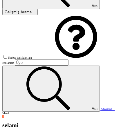
Ara
Gelişmiş Arama…
Sadece başlıkları ara
Kullanıcı:
Ara
Advanced…
Menü
S
selami