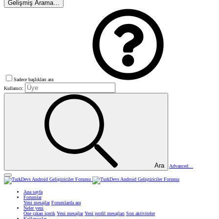
Gelişmiş Arama…
Sadece başlıkları ara
Kullanıcı:
Ara
Advanced…
Ana sayfa
Forumlar
Yeni mesajlar
Forumlarda ara
Neler yeni
Öne çıkan içerik
Yeni mesajlar
Yeni profil mesajları
Son aktiviteler
Kullanıcılar