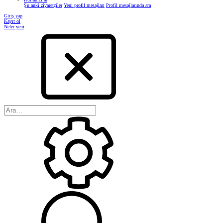
Şu anki ziyaretçiler
Yeni profil mesajları
Profil mesajlarında ara
Giriş yap
Kayıt ol
Neler yeni