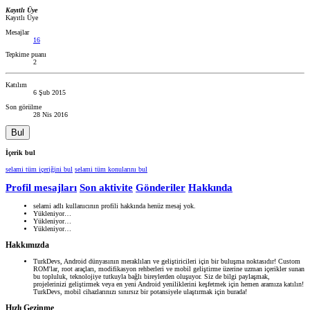
Kayıtlı Üye
Kayıtlı Üye
Mesajlar
16
Tepkime puanı
2
Katılım
6 Şub 2015
Son görülme
28 Nis 2016
Bul
İçerik bul
selami tüm içeriğini bul
selami tüm konularını bul
Profil mesajları
Son aktivite
Gönderiler
Hakkında
selami adlı kullanıcının profili hakkında henüz mesaj yok.
Yükleniyor…
Yükleniyor…
Yükleniyor…
Hakkımızda
TurkDevs, Android dünyasının meraklıları ve geliştiricileri için bir buluşma noktasıdır! Custom
ROM'lar, root araçları, modifikasyon rehberleri ve mobil geliştirme üzerine uzman içerikler sunan
bu topluluk, teknolojiye tutkuyla bağlı bireylerden oluşuyor. Siz de bilgi paylaşmak,
projelerinizi geliştirmek veya en yeni Android yeniliklerini keşfetmek için hemen aramıza katılın!
TurkDevs, mobil cihazlarınızı sınırsız bir potansiyele ulaştırmak için burada!
Hızlı Gezinme