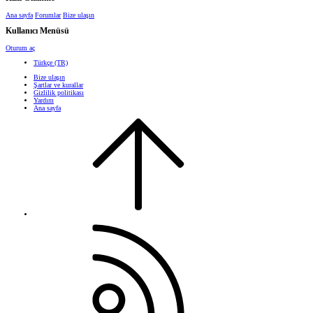
Ana sayfa
Forumlar
Bize ulaşın
Kullanıcı Menüsü
Oturum aç
Türkçe (TR)
Bize ulaşın
Şartlar ve kurallar
Gizlilik politikası
Yardım
Ana sayfa