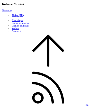
Kullanıcı Menüsü
Oturum aç
Türkçe (TR)
Bize ulaşın
Şartlar ve kurallar
Gizlilik politikası
Yardım
Ana sayfa
RSS