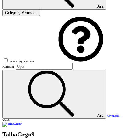
Ara
Gelişmiş Arama…
Sadece başlıkları ara
Kullanıcı:
Ara
Advanced…
Menü
TalhaGrgn9