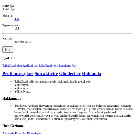
Aktif Üye
Aktif Üye
Mesajlar
439
Tepkime puanı
135
Katılım
26 Ocak 2015
Bul
İçerik bul
TalhaGrgn9 tüm içeriğini bul
TalhaGrgn9 tüm konularını bul
Profil mesajları
Son aktivite
Gönderiler
Hakkında
TalhaGrgn9 adlı kullanıcının profili hakkında henüz mesaj yok.
Yükleniyor…
Yükleniyor…
Yükleniyor…
Hakkımızda
TurkDevs, Android dünyasının meraklıları ve geliştiricileri için bir buluşma noktasıdır! Custom
ROM'lar, root araçları, modifikasyon rehberleri ve mobil geliştirme üzerine uzman içerikler sunan
bu topluluk, teknolojiye tutkuyla bağlı bireylerden oluşuyor. Siz de bilgi paylaşmak,
projelerinizi geliştirmek veya en yeni Android yeniliklerini keşfetmek için hemen aramıza katılın!
TurkDevs, mobil cihazlarınızı sınırsız bir potansiyele ulaştırmak için burada!
Hızlı Gezinme
Ana sayfa
Forumlar
Bize ulaşın