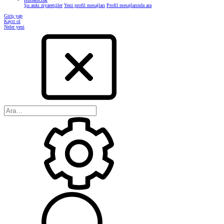
Şu anki ziyaretçiler
Yeni profil mesajları
Profil mesajlarında ara
Giriş yap
Kayıt ol
Neler yeni