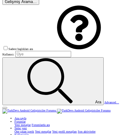
Gelişmiş Arama…
Sadece başlıkları ara
Kullanıcı:
Ara
Advanced…
Ana sayfa
Forumlar
Yeni mesajlar
Forumlarda ara
Neler yeni
Öne çıkan içerik
Yeni mesajlar
Yeni profil mesajları
Son aktiviteler
Kullanıcılar