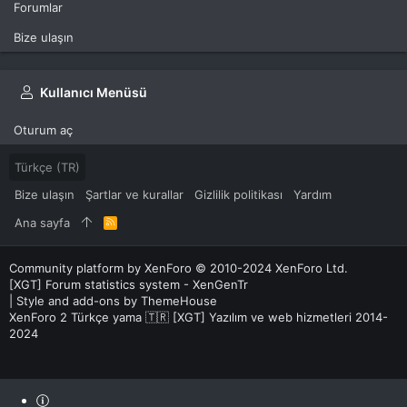
Forumlar
Bize ulaşın
Kullanıcı Menüsü
Oturum aç
Türkçe (TR)
Bize ulaşın
Şartlar ve kurallar
Gizlilik politikası
Yardım
Ana sayfa
R
S
S
Community platform by XenForo
© 2010-2024 XenForo Ltd.
[XGT] Forum statistics system
- XenGenTr
|
Style and add-ons by ThemeHouse
XenForo 2 Türkçe yama 🇹🇷 [XGT] Yazılım ve web hizmetleri 2014-
2024