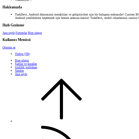
Hakkımızda
TurkDevs, Android dünyasının meraklıları ve geliştiricileri için bir buluşma noktasıdır! Custom ROM
Android yeniliklerini keşfetmek için hemen aramıza katılın! TurkDevs, mobil cihazlarınızı sınırsız b
Hızlı Gezinme
Ana sayfa
Forumlar
Bize ulaşın
Kullanıcı Menüsü
Oturum aç
Türkçe (TR)
Bize ulaşın
Şartlar ve kurallar
Gizlilik politikası
Yardım
Ana sayfa