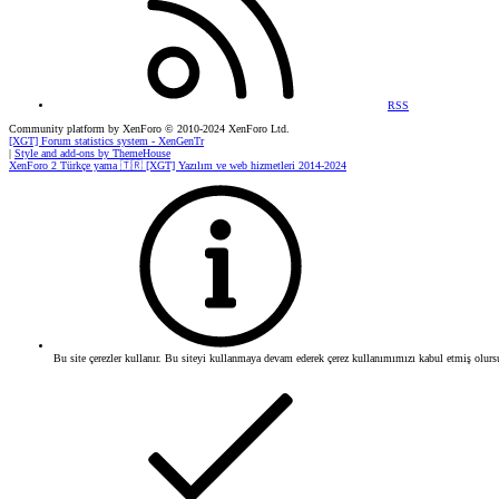
RSS
Community platform by XenForo
© 2010-2024 XenForo Ltd.
[XGT] Forum statistics system
- XenGenTr
|
Style and add-ons by ThemeHouse
XenForo 2 Türkçe yama 🇹🇷 [XGT] Yazılım ve web hizmetleri 2014-2024
Bu site çerezler kullanır. Bu siteyi kullanmaya devam ederek çerez kullanımımızı kabul etmiş olurs