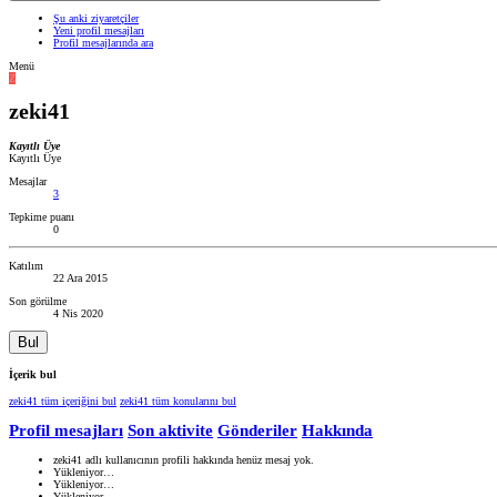
Şu anki ziyaretçiler
Yeni profil mesajları
Profil mesajlarında ara
Menü
Z
zeki41
Kayıtlı Üye
Kayıtlı Üye
Mesajlar
3
Tepkime puanı
0
Katılım
22 Ara 2015
Son görülme
4 Nis 2020
Bul
İçerik bul
zeki41 tüm içeriğini bul
zeki41 tüm konularını bul
Profil mesajları
Son aktivite
Gönderiler
Hakkında
zeki41 adlı kullanıcının profili hakkında henüz mesaj yok.
Yükleniyor…
Yükleniyor…
Yükleniyor…