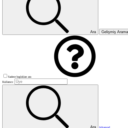
Ara
Gelişmiş Aram
Sadece başlıkları ara
Kullanıcı:
Ara
Advanced…