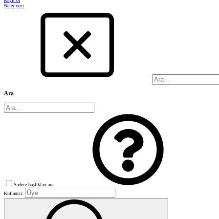
Kayıt ol
Neler yeni
Ara
Sadece başlıkları ara
Kullanıcı: