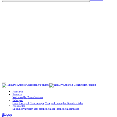
Ana sayfa
Forumlar
Yeni mesajlar
Forumlarda ara
Neler yeni
Öne çıkan içerik
Yeni mesajlar
Yeni profil mesajları
Son aktiviteler
Kullanıcılar
Şu anki ziyaretçiler
Yeni profil mesajları
Profil mesajlarında ara
Giriş yap