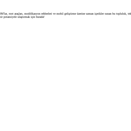
'lar, root araçları, modifikasyon rehberleri ve mobil geliştirme üzerine uzman içerikler sunan bu topluluk, tekn
ir potansiyele ulaştırmak için burada!