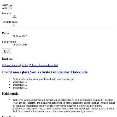
Aktif Üye
Aktif Üye
Mesajlar
121
Tepkime puanı
17
Katılım
27 Ocak 2015
Son görülme
11 Ocak 2025
Bul
İçerik bul
Zoltron tüm içeriğini bul
Zoltron tüm konularını bul
Profil mesajları
Son aktivite
Gönderiler
Hakkında
Zoltron adlı kullanıcının profili hakkında henüz mesaj yok.
Yükleniyor…
Yükleniyor…
Yükleniyor…
Hakkımızda
TurkDevs, Android dünyasının meraklıları ve geliştiricileri için bir buluşma noktasıdır! Custom
ROM'lar, root araçları, modifikasyon rehberleri ve mobil geliştirme üzerine uzman içerikler sunan
bu topluluk, teknolojiye tutkuyla bağlı bireylerden oluşuyor. Siz de bilgi paylaşmak,
projelerinizi geliştirmek veya en yeni Android yeniliklerini keşfetmek için hemen aramıza katılın!
TurkDevs, mobil cihazlarınızı sınırsız bir potansiyele ulaştırmak için burada!