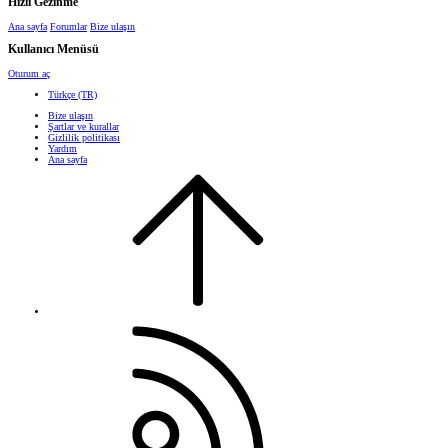
Hızlı Gezinme
Ana sayfa
Forumlar
Bize ulaşın
Kullanıcı Menüsü
Oturum aç
Türkçe (TR)
Bize ulaşın
Şartlar ve kurallar
Gizlilik politikası
Yardım
Ana sayfa