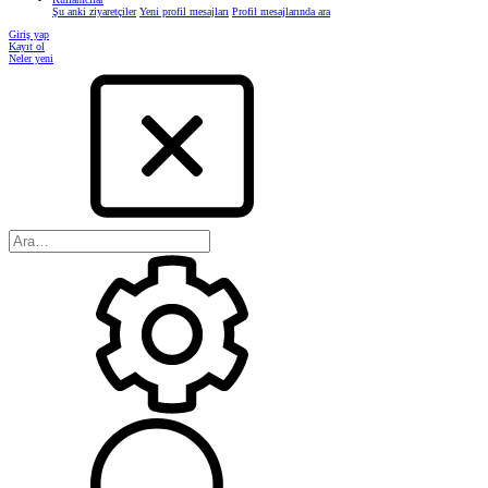
Şu anki ziyaretçiler
Yeni profil mesajları
Profil mesajlarında ara
Giriş yap
Kayıt ol
Neler yeni