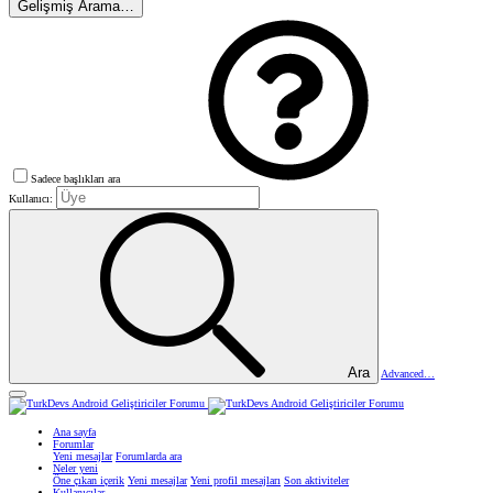
Gelişmiş Arama…
Sadece başlıkları ara
Kullanıcı:
Ara
Advanced…
Ana sayfa
Forumlar
Yeni mesajlar
Forumlarda ara
Neler yeni
Öne çıkan içerik
Yeni mesajlar
Yeni profil mesajları
Son aktiviteler
Kullanıcılar