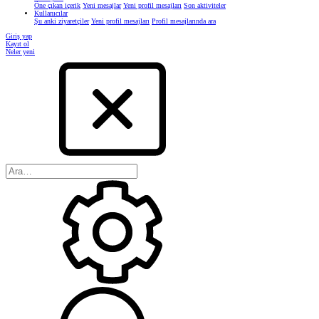
Öne çıkan içerik
Yeni mesajlar
Yeni profil mesajları
Son aktiviteler
Kullanıcılar
Şu anki ziyaretçiler
Yeni profil mesajları
Profil mesajlarında ara
Giriş yap
Kayıt ol
Neler yeni