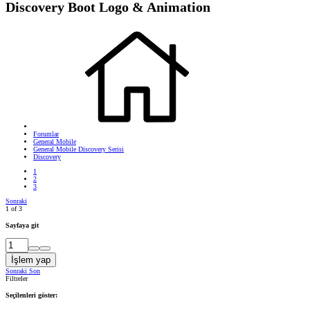
Discovery Boot Logo & Animation
Forumlar
General Mobile
General Mobile Discovery Serisi
Discovery
1
2
3
Sonraki
1 of 3
Sayfaya git
İşlem yap
Sonraki
Son
Filtreler
Seçilenleri göster: