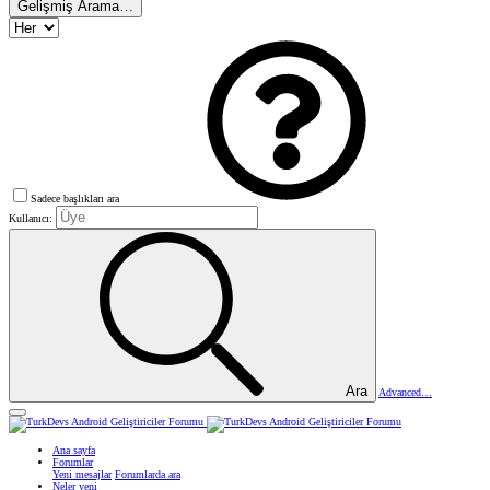
Gelişmiş Arama…
Sadece başlıkları ara
Kullanıcı:
Ara
Advanced…
Ana sayfa
Forumlar
Yeni mesajlar
Forumlarda ara
Neler yeni