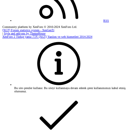
RSS
Community platform by XenForo
© 2010-2024 XenForo Ltd.
[XGT] Forum statistics system
- XenGenTr
|
Style and add-ons by ThemeHouse
XenForo 2 Türkçe yama 🇹🇷 [XGT] Yazılım ve web hizmetleri 2014-2024
Bu site çerezler kullanır. Bu siteyi kullanmaya devam ederek çerez kullanımımızı kabul etmiş
olursunuz.