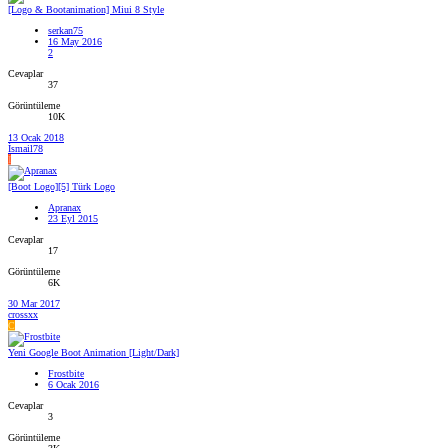
[Logo & Bootanimation] Miui 8 Style
serkan75
16 May 2016
2
Cevaplar
37
Görüntüleme
10K
13 Ocak 2018
İsmail78
İ
[Boot Logo][5] Türk Logo
Apranax
23 Eyl 2015
Cevaplar
17
Görüntüleme
6K
30 Mar 2017
crossxx
C
Yeni Google Boot Animation [Light/Dark]
Frostbite
6 Ocak 2016
Cevaplar
3
Görüntüleme