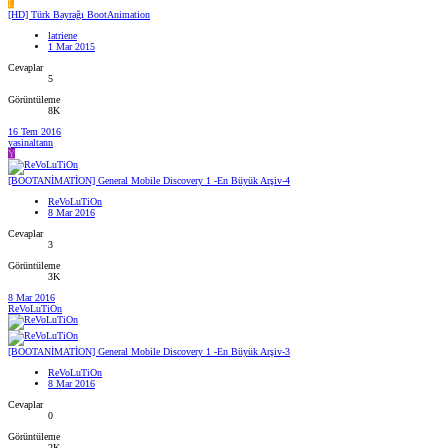
L
[HD] Türk Bayrağı BootAnimation
latriene
1 Mar 2015
Cevaplar
5
Görüntüleme
8K
16 Tem 2016
yasinaltann
Y
[BOOTANİMATİON] General Mobile Discovery 1 -En Büyük Arşiv-4
ReVoLuTiOn
8 Mar 2016
Cevaplar
3
Görüntüleme
3K
8 Mar 2016
ReVoLuTiOn
[BOOTANİMATİON] General Mobile Discovery 1 -En Büyük Arşiv-3
ReVoLuTiOn
8 Mar 2016
Cevaplar
0
Görüntüleme
2K