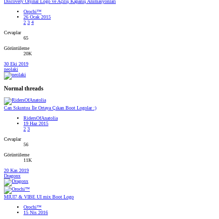
Discovery Orjinal Logo ve Açılış Kapanış Animasyonları
Orochi™
26 Ocak 2015
2
3
4
Cevaplar
65
Görüntüleme
20K
30 Eki 2019
neolaki
Normal threads
Can Sıkıntısı İle Ortaya Çıkan Boot Logolar :)
RidersOfAnatolia
19 Haz 2015
2
3
Cevaplar
56
Görüntüleme
11K
20 Kas 2019
Dragonx
MIUI7 & VIBE UI mix Boot Logo
Orochi™
15 Nis 2016