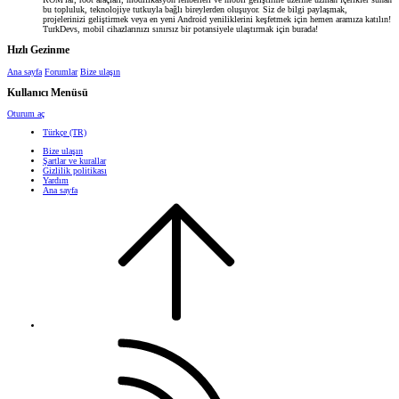
bu topluluk, teknolojiye tutkuyla bağlı bireylerden oluşuyor. Siz de bilgi paylaşmak,
projelerinizi geliştirmek veya en yeni Android yeniliklerini keşfetmek için hemen aramıza katılın!
TurkDevs, mobil cihazlarınızı sınırsız bir potansiyele ulaştırmak için burada!
Hızlı Gezinme
Ana sayfa
Forumlar
Bize ulaşın
Kullanıcı Menüsü
Oturum aç
Türkçe (TR)
Bize ulaşın
Şartlar ve kurallar
Gizlilik politikası
Yardım
Ana sayfa