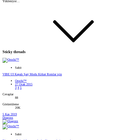
Yükleniyor…
Sticky threads
Sabit
VIBE UI Kapalı Şarj Modu Kitkat Romlar için
Orochi™
27 Ocak 2015
3
4
5
Cevaplar
88
Görüntüleme
20K
5 Kas 2019
Dragonx
Sabit