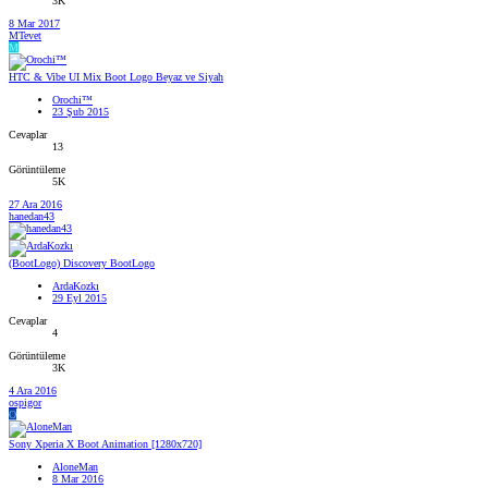
3K
8 Mar 2017
MTevet
M
HTC & Vibe UI Mix Boot Logo Beyaz ve Siyah
Orochi™
23 Şub 2015
Cevaplar
13
Görüntüleme
5K
27 Ara 2016
hanedan43
(BootLogo) Discovery BootLogo
ArdaKozkı
29 Eyl 2015
Cevaplar
4
Görüntüleme
3K
4 Ara 2016
ospigor
O
Sony Xperia X Boot Animation [1280x720]
AloneMan
8 Mar 2016