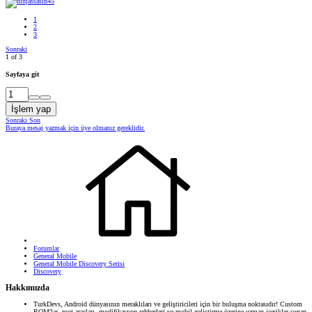
1
2
3
Sonraki
1 of 3
Sayfaya git
İşlem yap
Sonraki
Son
Buraya mesaj yazmak için üye olmanız gereklidir.
Forumlar
General Mobile
General Mobile Discovery Serisi
Discovery
Hakkımızda
TurkDevs, Android dünyasının meraklıları ve geliştiricileri için bir buluşma noktasıdır! Custom
ROM'lar, root araçları, modifikasyon rehberleri ve mobil geliştirme üzerine uzman içerikler sunan