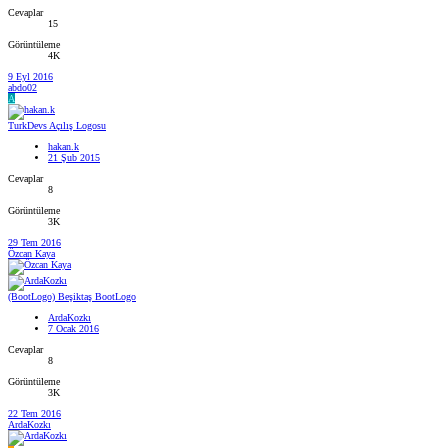
Cevaplar
15
Görüntüleme
4K
9 Eyl 2016
abdo02
A
TurkDevs Açılış Logosu
hakan.k
21 Şub 2015
Cevaplar
8
Görüntüleme
3K
29 Tem 2016
Özcan Kaya
(BootLogo) Beşiktaş BootLogo
ArdaKozkı
7 Ocak 2016
Cevaplar
8
Görüntüleme
3K
22 Tem 2016
ArdaKozkı