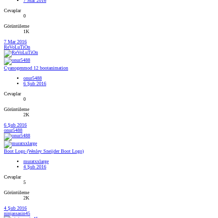
7 Mar 2016
Cevaplar
0
Görüntüleme
1K
7 Mar 2016
ReVoLuTiOn
Cyanogenmod 12 bootanimation
onur5488
6 Şub 2016
Cevaplar
0
Görüntüleme
2K
6 Şub 2016
onur5488
Boot Logo (Wesley Sneijder Boot Logo)
muratxxlarge
4 Şub 2016
Cevaplar
5
Görüntüleme
2K
4 Şub 2016
ninjassasin45