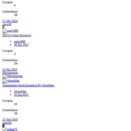
Cevaplar
8
Görüntüleme
5K
17 Ağu 2019
cawo58
C
MIUI 9 White Bootlogo
onur5488
30 Eki 2017
Cevaplar
3
Görüntüleme
2K
25 Nis 2019
06bozkurtum
Transformers BootAnimation By AloneMan
AloneMan
10 Ara 2015
Cevaplar
18
Görüntüleme
5K
23 Şub 2019
gta1045
G