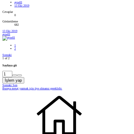
ayselll
13 Eki 2019
Cevaplar
0
Görüntüleme
682
13 Eki 2019
ayselll
1
2
Sonraki
1 of 2
Sayfaya git
İşlem yap
Sonraki
Son
Buraya mesaj yazmak için üye olmanız gereklidir.