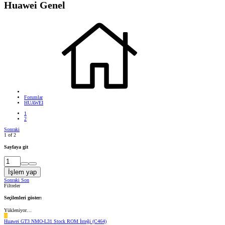
Huawei Genel
Forumlar
HUAWEI
1
2
Sonraki
1 of 2
Sayfaya git
İşlem yap
Sonraki
Son
Filtreler
Seçilenleri göster:
Yükleniyor…
H
Huawei GT3 NMO-L31 Stock ROM İsteği (C464)