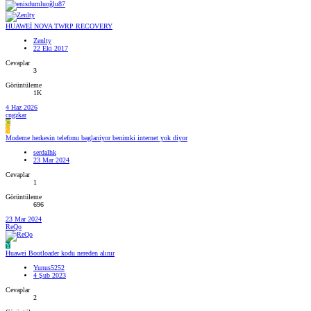
HUAWEİ NOVA TWRP RECOVERY
Zenlty
22 Eki 2017
Cevaplar
3
Görüntüleme
1K
4 Haz 2026
cngzkar
C
S
Modeme herkesin telefonu baglaniyor benimki internet yok diyor
serdalhk
23 Mar 2024
Cevaplar
1
Görüntüleme
696
23 Mar 2024
ReQo
Y
Huawei Bootloader kodu nereden alınır
Yunus5252
4 Şub 2023
Cevaplar
2