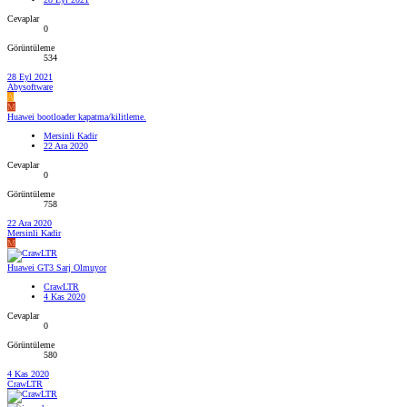
Cevaplar
0
Görüntüleme
534
28 Eyl 2021
Abysoftware
A
M
Huawei bootloader kapatma/kilitleme.
Mersinli Kadir
22 Ara 2020
Cevaplar
0
Görüntüleme
758
22 Ara 2020
Mersinli Kadir
M
Huawei GT3 Sarj Olmuyor
CrawLTR
4 Kas 2020
Cevaplar
0
Görüntüleme
580
4 Kas 2020
CrawLTR