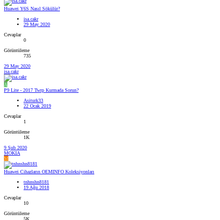
Huawei Y6S Nasıl Sökülür?
isa.cakr
29 May 2020
Cevaplar
0
Görüntüleme
735
29 May 2020
isa.cakr
A
P9 Lite - 2017 Twrp Kurmada Sorun?
Asiturk33
22 Ocak 2019
Cevaplar
1
Görüntüleme
1K
9 Şub 2020
MOKIA
M
Huawei Cihazların OEMINFO Koleksiyonları
tnhnshn8181
19 Ağu 2018
Cevaplar
10
Görüntüleme
5K