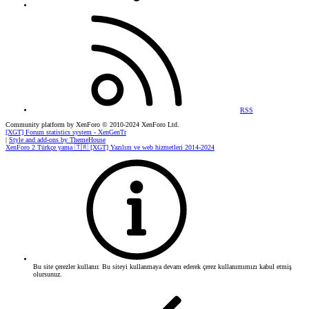
RSS
Community platform by XenForo
© 2010-2024 XenForo Ltd.
[XGT] Forum statistics system
- XenGenTr
|
Style and add-ons by ThemeHouse
XenForo 2 Türkçe yama 🇹🇷 [XGT] Yazılım ve web hizmetleri 2014-2024
Bu site çerezler kullanır. Bu siteyi kullanmaya devam ederek çerez kullanımımızı kabul etmiş
olursunuz.