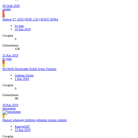
30 Ocak 2020
sanalel
S
B
Huawei Y7 2019 (DUB_LX1) ROOT ATMA
by-pass
25 Kas 2019
Cevaplar
0
Görüntüleme
15K
25 Kas 2019
by-pass
B
G
HUAWEI Bootloader Kilidi Açma Yöntemi
Görkem Üresin
1 Kas 2018
Cevaplar
9
Görüntüleme
9K
18 Kas 2019
testosteron
K
Huawei whatsapp bildirim gelmeme sorunu çözümü
Kazuya5587
12 Kas 2019
Cevaplar