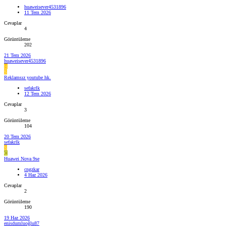
huaweisever4531896
11 Tem 2026
Cevaplar
4
Görüntüleme
202
21 Tem 2026
huaweisever4531896
H
S
Reklamsız youtube hk.
sefakrlk
12 Tem 2026
Cevaplar
3
Görüntüleme
104
20 Tem 2026
sefakrlk
S
C
Huawei Nova 9se
cngzkar
4 Haz 2026
Cevaplar
2
Görüntüleme
190
19 Haz 2026
enisdumluoğlu87