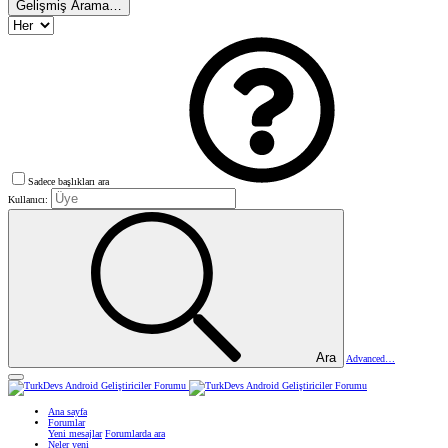
Gelişmiş Arama…
Sadece başlıkları ara
Kullanıcı:
Ara
Advanced…
Ana sayfa
Forumlar
Yeni mesajlar
Forumlarda ara
Neler yeni