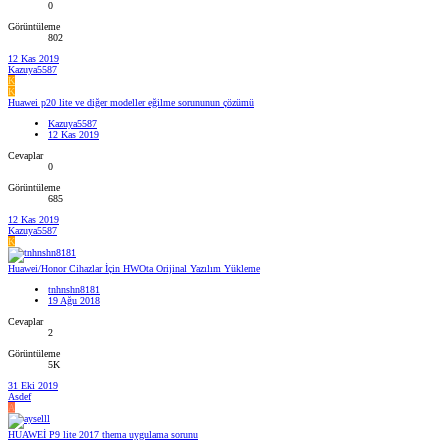
0
Görüntüleme
802
12 Kas 2019
Kazuya5587
K
K
Huawei p20 lite ve diğer modeller eğilme sorununun çözümü
Kazuya5587
12 Kas 2019
Cevaplar
0
Görüntüleme
685
12 Kas 2019
Kazuya5587
K
Huawei/Honor Cihazlar İçin HWOta Orijinal Yazılım Yükleme
tnhnshn8181
19 Ağu 2018
Cevaplar
2
Görüntüleme
5K
31 Eki 2019
Asdef
A
HUAWEİ P9 lite 2017 thema uygulama sorunu