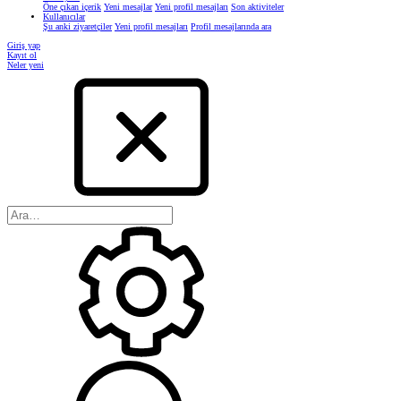
Öne çıkan içerik
Yeni mesajlar
Yeni profil mesajları
Son aktiviteler
Kullanıcılar
Şu anki ziyaretçiler
Yeni profil mesajları
Profil mesajlarında ara
Giriş yap
Kayıt ol
Neler yeni