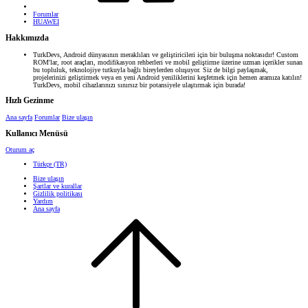
Forumlar
HUAWEI
Hakkımızda
TurkDevs, Android dünyasının meraklıları ve geliştiricileri için bir buluşma noktasıdır! Custom
ROM'lar, root araçları, modifikasyon rehberleri ve mobil geliştirme üzerine uzman içerikler sunan
bu topluluk, teknolojiye tutkuyla bağlı bireylerden oluşuyor. Siz de bilgi paylaşmak,
projelerinizi geliştirmek veya en yeni Android yeniliklerini keşfetmek için hemen aramıza katılın!
TurkDevs, mobil cihazlarınızı sınırsız bir potansiyele ulaştırmak için burada!
Hızlı Gezinme
Ana sayfa
Forumlar
Bize ulaşın
Kullanıcı Menüsü
Oturum aç
Türkçe (TR)
Bize ulaşın
Şartlar ve kurallar
Gizlilik politikası
Yardım
Ana sayfa