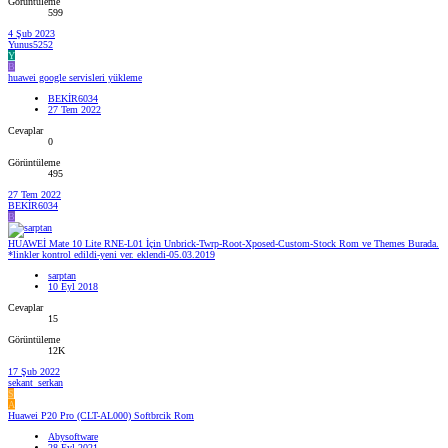
Görüntüleme
599
4 Şub 2023
Yunus5252
Y
B
huawei google servisleri yükleme
BEKİR6034
27 Tem 2022
Cevaplar
0
Görüntüleme
495
27 Tem 2022
BEKİR6034
B
HUAWEİ Mate 10 Lite RNE-L01 İçin Unbrick-Twrp-Root-Xposed-Custom-Stock Rom ve Themes Burada.
*linkler kontrol edildi-yeni ver. eklendi-05.03.2019
sarptan
10 Eyl 2018
Cevaplar
15
Görüntüleme
12K
17 Şub 2022
sekant_serkan
S
A
Huawei P20 Pro (CLT-AL000) Softbrcik Rom
Abysoftware
28 Eyl 2021