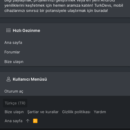
bilgi paylaşmak, projelerinizi geliştirmek veya en yeni Android
yeniliklerini keşfetmek için hemen aramıza katılın! TurkDevs, mobil
cihazlarınızı sınırsız bir potansiyele ulaştırmak için burada!
Hızlı Gezinme
Ana sayfa
Forumlar
Bize ulaşın
Kullanıcı Menüsü
Oturum aç
Türkçe (TR)
Bize ulaşın
Şartlar ve kurallar
Gizlilik politikası
Yardım
Ana sayfa
R
S
S