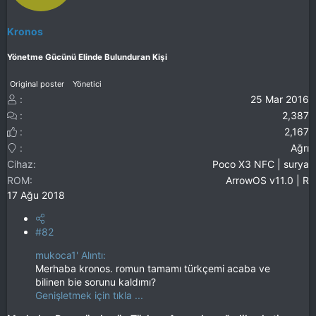
Kronos
Yönetme Gücünü Elinde Bulunduran Kişi
Original poster
Yönetici
25 Mar 2016
2,387
2,167
Ağrı
Cihaz
Poco X3 NFC | surya
ROM
ArrowOS v11.0 | R
17 Ağu 2018
#82
mukoca1' Alıntı:
Merhaba kronos. romun tamamı türkçemi acaba ve
bilinen bie sorunu kaldımı?
Genişletmek için tıkla ...