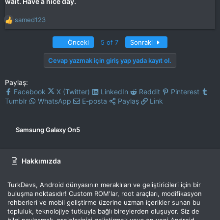
wait. Have a nice day.
samed123
T
e
p
Birinci
Son
Önceki
5 of 7
Sonraki
k
i
Cevap yazmak için giriş yap yada kayıt ol.
l
e
Paylaş:
r
Facebook
X (Twitter)
LinkedIn
Reddit
Pinterest
:
Tumblr
WhatsApp
E-posta
Paylaş
Link
Samsung Galaxy On5
Hakkımızda
TurkDevs, Android dünyasının meraklıları ve geliştiricileri için bir
buluşma noktasıdır! Custom ROM'lar, root araçları, modifikasyon
rehberleri ve mobil geliştirme üzerine uzman içerikler sunan bu
topluluk, teknolojiye tutkuyla bağlı bireylerden oluşuyor. Siz de