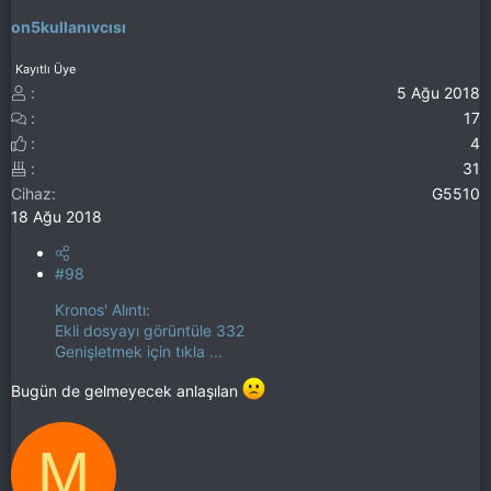
r
on5kullanıvcısı
:
Kayıtlı Üye
5 Ağu 2018
17
4
31
Cihaz
G5510
18 Ağu 2018
#98
Kronos' Alıntı:
Ekli dosyayı görüntüle 332
Genişletmek için tıkla ...
Bugün de gelmeyecek anlaşılan
M