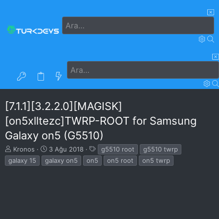
Ana sayfa
Forumlar
Neler yeni
Kullanıcılar
[7.1.1][3.2.2.0][MAGISK]
[on5xlltezc]TWRP-ROOT for Samsung
Galaxy on5 (G5510)
K
B
E
Kronos
3 Ağu 2018
g5510 root
g5510 twrp
o
a
t
galaxy 15
galaxy on5
on5
on5 root
on5 twrp
n
ş
i
u
l
k
y
a
e
u
n
t
B
g
l
a
ı
e
ş
ç
r