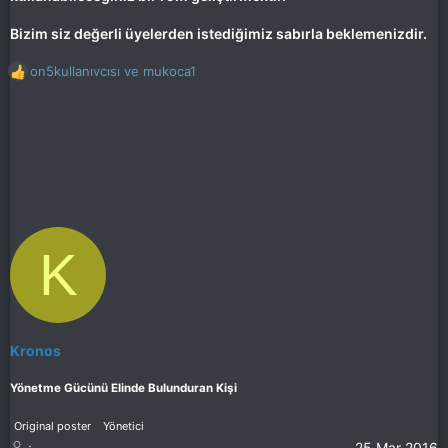
Bizim siz değerli üyelerden istediğimiz sabırla beklemenizdir.
on5kullanıvcısı
ve
mukoca1
T
e
p
k
i
l
e
r
:
K
Kronos
Yönetme Gücünü Elinde Bulunduran Kişi
Original poster
Yönetici
25 Mar 2016