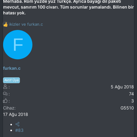
Merhaba. Rom yüzde yüz Türkçe. Ayrıca bayağı dil paketi
mevcut, sanırım 100 civarı. Tüm sorunlar yamalandı. Bilinen bir
hatası yok.
ikizler
ve
furkan.c
T
e
F
p
k
i
l
e
r
furkan.c
:
Aktif Üye
5 Ağu 2018
74
3
Cihaz
G5510
17 Ağu 2018
#83