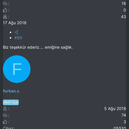
16
0
43
17 Ağu 2018
#89
Biz teşekkür ederiz.... emiğine sağlık.
F
furkan.c
Aktif Üye
5 Ağu 2018
74
3
Cihaz
G5510