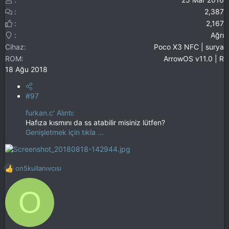
2,387
2,167
Ağrı
Cihaz
Poco X3 NFC | surya
ROM
ArrowOS v11.0 | R
18 Ağu 2018
#97
furkan.c' Alıntı:
Hafıza kısmını da ss atabilir misiniz lütfen?
Genişletmek için tıkla ...
on5kullanıvcısı
T
e
O
p
k
i
l
e