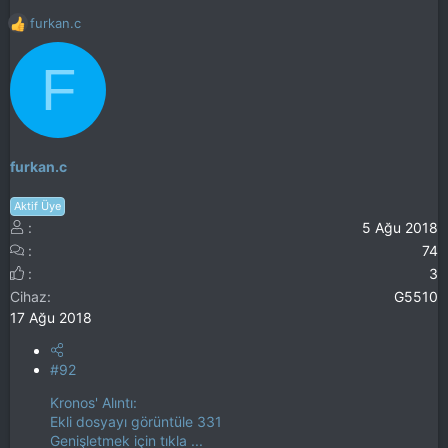
furkan.c
T
e
F
p
k
i
l
e
r
furkan.c
:
Aktif Üye
5 Ağu 2018
74
3
Cihaz
G5510
17 Ağu 2018
#92
Kronos' Alıntı:
Ekli dosyayı görüntüle 331
Genişletmek için tıkla ...