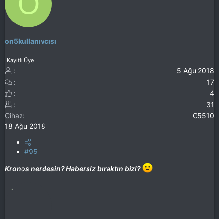
O
on5kullanıvcısı
Kayıtlı Üye
5 Ağu 2018
17
4
31
Cihaz
G5510
18 Ağu 2018
#95
Kronos nerdesin? Habersiz bıraktın bizi?