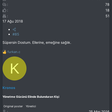
78
18
51
17 Ağu 2018
#85
Süpersin Dostum. Ellerine, emeğine sağlık.
furkan.c
T
e
K
p
k
i
l
e
r
Kronos
:
Yönetme Gücünü Elinde Bulunduran Kişi
Original poster
Yönetici
25 Mar 2016