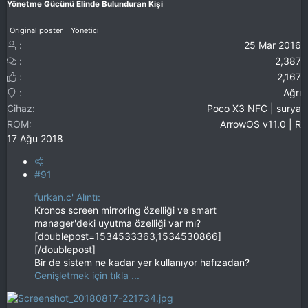
Yönetme Gücünü Elinde Bulunduran Kişi
Original poster
Yönetici
25 Mar 2016
2,387
2,167
Ağrı
Cihaz
Poco X3 NFC | surya
ROM
ArrowOS v11.0 | R
17 Ağu 2018
#91
furkan.c' Alıntı:
Kronos screen mirroring özelliği ve smart
manager'deki uyutma özelliği var mı?
[doublepost=1534533363,1534530866]
[/doublepost]
Bir de sistem ne kadar yer kullanıyor hafızadan?
Genişletmek için tıkla ...