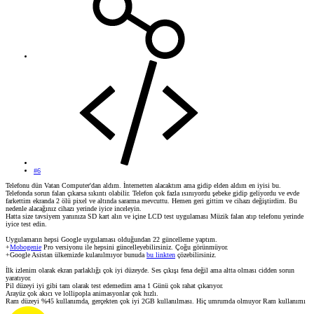
#6
Telefonu dün Vatan Computer'dan aldım. İnternetten alacaktım ama gidip elden aldım en iyisi bu.
Telefonda sorun falan çıkarsa sıkıntı olabilir. Telefon çok fazla ısınıyordu şebeke gidip geliyordu ve evde
farkettim ekranda 2 ölü pixel ve altında sararma mevcuttu. Hemen geri gittim ve cihazı değiştirdim. Bu
nedenle alacağınız cihazı yerinde iyice inceleyin.
Hatta size tavsiyem yanınıza SD kart alın ve içine LCD test uygulaması Müzik falan atıp telefonu yerinde
iyice test edin.
Uygulamarın hepsi Google uygulaması olduğundan 22 güncelleme yaptım.
+
Mobogenie
Pro versiyonu ile hepsini güncelleyebilirsiniz. Çoğu görünmüyor.
+Google Asistan ülkemizde kulanılmıyor bunuda
bu linkten
çözebilirsiniz.
İlk izlenim olarak ekran parlaklığı çok iyi düzeyde. Ses çıkışı fena değil ama altta olması cidden sorun
yaratıyor.
Pil düzeyi iyi gibi tam olarak test edemedim ama 1 Günü çok rahat çıkarıyor.
Arayüz çok akıcı ve lollipopla animasyonlar çok hızlı.
Ram düzeyi %45 kullanımda, gerçekten çok iyi 2GB kullanılması. Hiç umrumda olmuyor Ram kullanımı