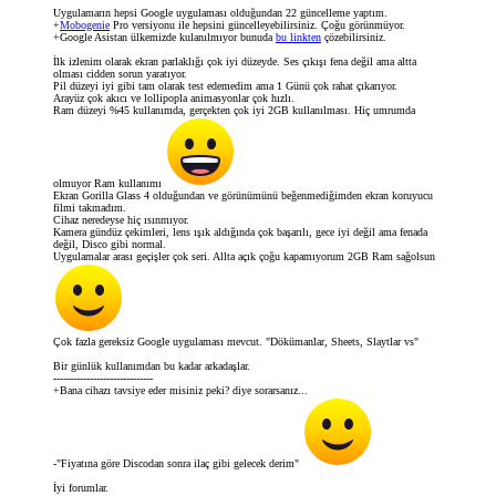
Uygulamarın hepsi Google uygulaması olduğundan 22 güncelleme yaptım.
+
Mobogenie
Pro versiyonu ile hepsini güncelleyebilirsiniz. Çoğu görünmüyor.
+Google Asistan ülkemizde kulanılmıyor bunuda
bu linkten
çözebilirsiniz.
İlk izlenim olarak ekran parlaklığı çok iyi düzeyde. Ses çıkışı fena değil ama altta
olması cidden sorun yaratıyor.
Pil düzeyi iyi gibi tam olarak test edemedim ama 1 Günü çok rahat çıkarıyor.
Arayüz çok akıcı ve lollipopla animasyonlar çok hızlı.
Ram düzeyi %45 kullanımda, gerçekten çok iyi 2GB kullanılması. Hiç umrumda
olmuyor Ram kullanımı
Ekran Gorilla Glass 4 olduğundan ve görünümünü beğenmediğimden ekran koruyucu
filmi takmadım.
Cihaz neredeyse hiç ısınmıyor.
Kamera gündüz çekimleri, lens ışık aldığında çok başarılı, gece iyi değil ama fenada
değil, Disco gibi normal.
Uygulamalar arası geçişler çok seri. Allta açık çoğu kapamıyorum 2GB Ram sağolsun
Çok fazla gereksiz Google uygulaması mevcut. "Dökümanlar, Sheets, Slaytlar vs"
Bir günlük kullanımdan bu kadar arkadaşlar.
------------------------------
+Bana cihazı tavsiye eder misiniz peki? diye sorarsanız...
-"Fiyatına göre Discodan sonra ilaç gibi gelecek derim"
İyi forumlar.