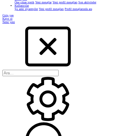
Öne çıkan içerik
Yeni mesajlar
Yeni profil mesajları
Son aktiviteler
Kullanıcılar
Şu anki ziyaretçiler
Yeni profil mesajları
Profil mesajlarında ara
Giriş yap
Kayıt ol
Neler yeni