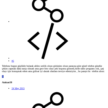
#5
Telefonu bugun güçlükle bularak aldim serilik olsun görünüm olsun parasına göre güzel telefon gündüz
çekim yapmak daha nasip olmadı ama gece foto olayı pek hoşuma gitmedi,birde radio programı yok, şarj
olayı için konuşmak erken ama gidisat iyi alacak olanlara tavsiye edermiyim , bu paraya bu telefon alınır.
A
Atakan58
24 May 2015