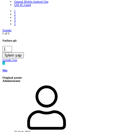
General Mobile Android One
GM 4G Genel
1
2
3
4
5
Sonraki
1 of 5
Sayfaya git
İşlem yap
Sonraki
Son
W
Wes
Original poster
Administrator
25 Ocak 2015