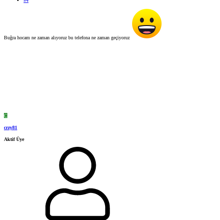
#4
Buğra hocam ne zaman alıyoruz bu telefona ne zaman geçiyoruz
C
crzy81
Aktif Üye