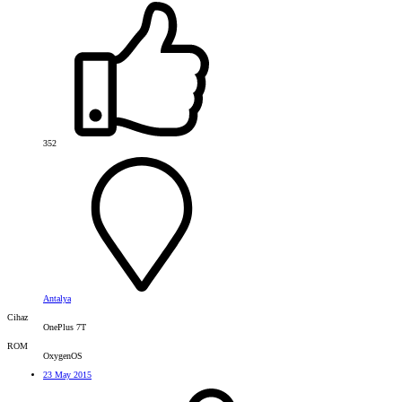
352
Antalya
Cihaz
OnePlus 7T
ROM
OxygenOS
23 May 2015