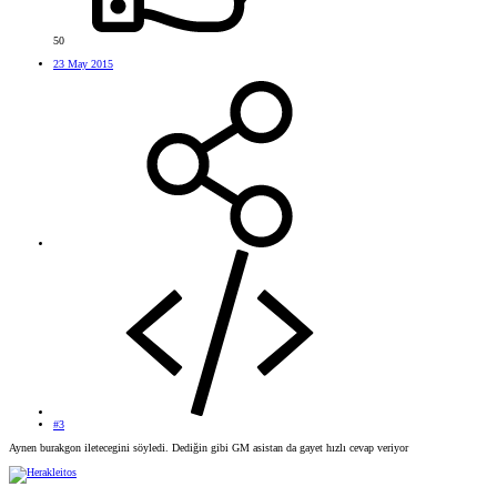
50
23 May 2015
#3
Aynen burakgon iletecegini söyledi. Dediğin gibi GM asistan da gayet hızlı cevap veriyor