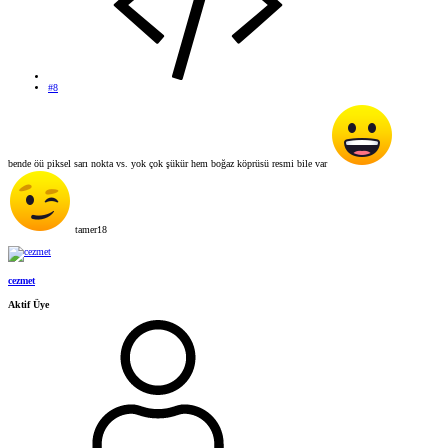
#8
bende öü piksel sarı nokta vs. yok çok şükür hem boğaz köprüsü resmi bile var
tamer18
cezmet
Aktif Üye