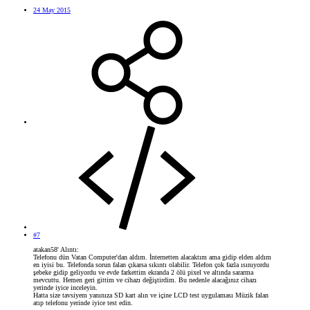
24 May 2015
#7
atakan58' Alıntı:
Telefonu dün Vatan Computer'dan aldım. İnternetten alacaktım ama gidip elden aldım
en iyisi bu. Telefonda sorun falan çıkarsa sıkıntı olabilir. Telefon çok fazla ısınıyordu
şebeke gidip geliyordu ve evde farkettim ekranda 2 ölü pixel ve altında sararma
mevcuttu. Hemen geri gittim ve cihazı değiştirdim. Bu nedenle alacağınız cihazı
yerinde iyice inceleyin.
Hatta size tavsiyem yanınıza SD kart alın ve içine LCD test uygulaması Müzik falan
atıp telefonu yerinde iyice test edin.