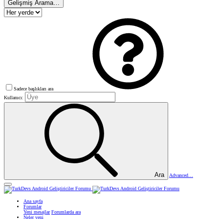
Gelişmiş Arama…
Sadece başlıkları ara
Kullanıcı:
Ara
Advanced…
Ana sayfa
Forumlar
Yeni mesajlar
Forumlarda ara
Neler yeni