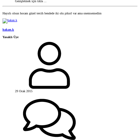
Genişletmek için tıkla ...
Hayırlı olsun hocam güzel tercih bendede iki olu piksrl var ama onemsemedim
hakan.k
Yasaklı Üye
29 Ocak 2015