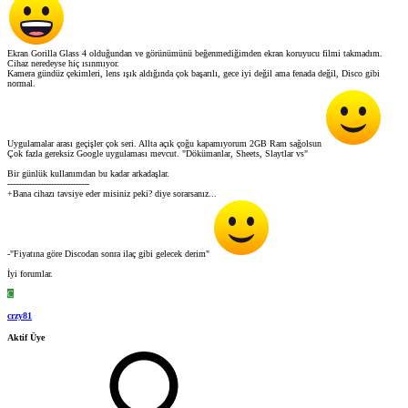
Ekran Gorilla Glass 4 olduğundan ve görünümünü beğenmediğimden ekran koruyucu filmi takmadım.
Cihaz neredeyse hiç ısınmıyor.
Kamera gündüz çekimleri, lens ışık aldığında çok başarılı, gece iyi değil ama fenada değil, Disco gibi
normal.
Uygulamalar arası geçişler çok seri. Allta açık çoğu kapamıyorum 2GB Ram sağolsun
Çok fazla gereksiz Google uygulaması mevcut. "Dökümanlar, Sheets, Slaytlar vs"
Bir günlük kullanımdan bu kadar arkadaşlar.
------------------------------
+Bana cihazı tavsiye eder misiniz peki? diye sorarsanız...
-"Fiyatına göre Discodan sonra ilaç gibi gelecek derim"
İyi forumlar.
C
crzy81
Aktif Üye