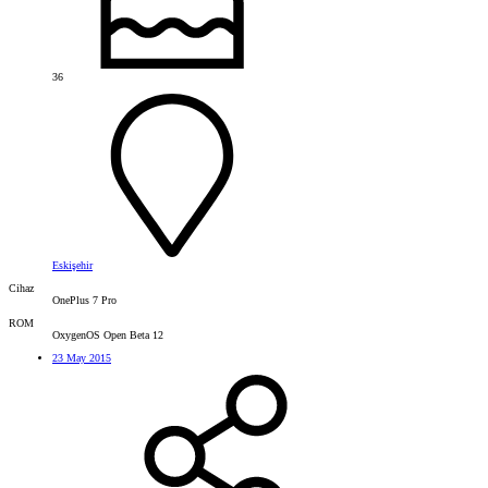
36
Eskişehir
Cihaz
OnePlus 7 Pro
ROM
OxygenOS Open Beta 12
23 May 2015