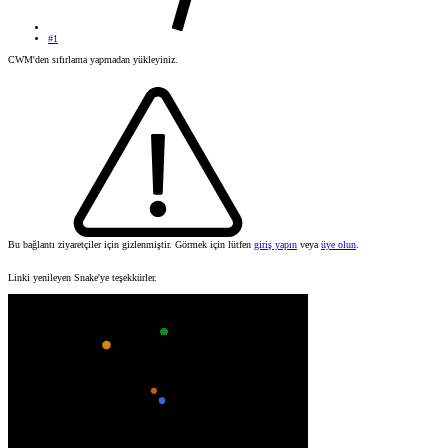
#1
CWM'den sıfırlama yapmadan yükleyiniz.
Bu bağlantı ziyaretçiler için gizlenmiştir. Görmek için lütfen
giriş yapın
veya
üye olun
.
Linki yenileyen Snake'ye teşekkürler.