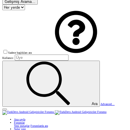
Gelişmiş Arama…
Sadece başlıkları ara
Kullanıcı:
Ara
Advanced…
Ana sayfa
Forumlar
Yeni mesajlar
Forumlarda ara
Neler yeni