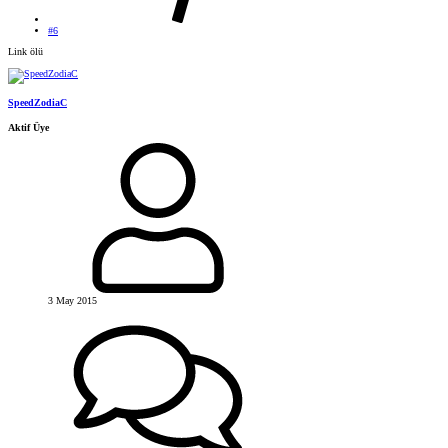
#6
Link ölü
SpeedZodiaC
Aktif Üye
3 May 2015