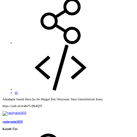
#9
Arkadaşlar Semih Hoca Şu An Meşgul Ben Veriyorum Yarın Güncellenicek Konu.
https://yadi.sk/d/a8a75-f9h4QTf
yasinyasin5059
Kayıtlı Üye