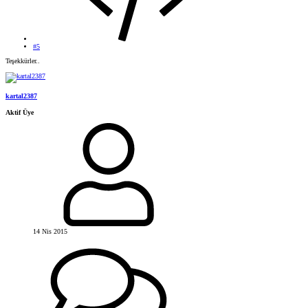
#5
Teşekkürler..
kartal2387
Aktif Üye
14 Nis 2015