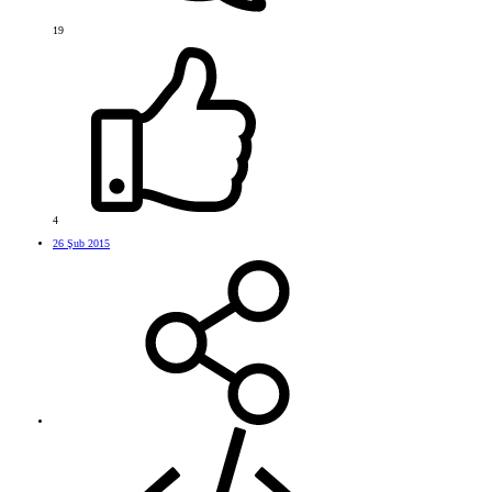
19
4
26 Şub 2015