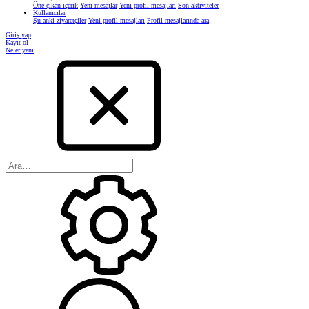
Öne çıkan içerik
Yeni mesajlar
Yeni profil mesajları
Son aktiviteler
Kullanıcılar
Şu anki ziyaretçiler
Yeni profil mesajları
Profil mesajlarında ara
Giriş yap
Kayıt ol
Neler yeni