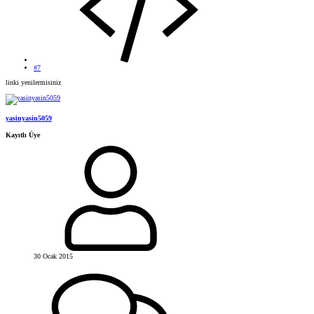
#7
linki yenilermisiniz
yasinyasin5059
Kayıtlı Üye
30 Ocak 2015