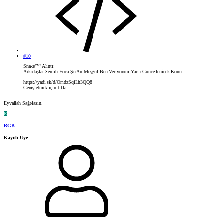
#10
Snake™' Alıntı:
Arkadaşlar Semih Hoca Şu An Meşgul Ben Veriyorum Yarın Güncellenicek Konu.
https://yadi.sk/d/OmdzSqiLh3QQ8
Genişletmek için tıkla ...
Eyvallah Sağolasın.
R
RGB
Kayıtlı Üye