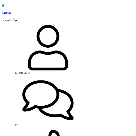
L
lacoste
Kayıtlı Üye
17 Şub 2015
12