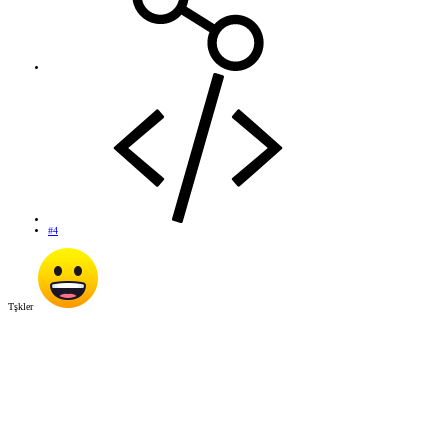
#4
Tşkler