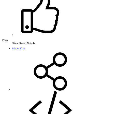
1
Cihaz
Xiami Redmi Note 4x
9 May 2015