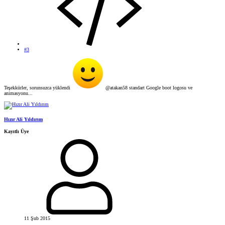
#3
Teşekkürler, sorunsuzca yüklendi
@atakan58 standart Google boot logosu ve
animasyonu...
Hızır Ali Yıldırım
Kayıtlı Üye
11 Şub 2015