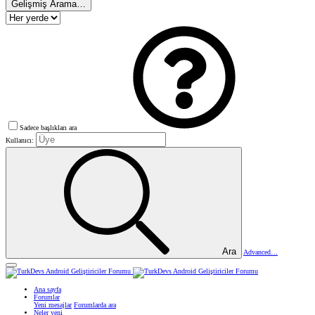
Gelişmiş Arama…
Sadece başlıkları ara
Kullanıcı:
Ara
Advanced…
Ana sayfa
Forumlar
Yeni mesajlar
Forumlarda ara
Neler yeni