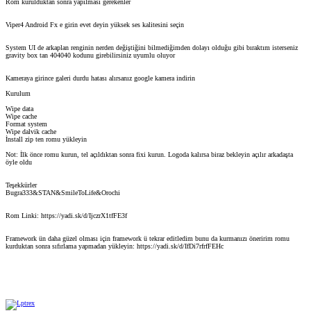
Rom kurulduktan sonra yapılması gerekenler
Viper4 Android Fx e girin evet deyin yüksek ses kalitesini seçin
System UI de arkaplan renginin nerden değiştiğini bilmediğimden dolayı olduğu gibi bıraktım isterseniz
gravity box tan 404040 kodunu girebilirsiniz uyumlu oluyor
Kameraya girince galeri durdu hatası alırsanız google kamera indirin
Kurulum
Wipe data
Wipe cache
Format system
Wipe dalvik cache
İnstall zip ten romu yükleyin
Not: İlk önce romu kurun, tel açıldıktan sonra fixi kurun. Logoda kalırsa biraz bekleyin açılır arkadaşta
öyle oldu
Teşekkürler
Bugra333&STAN&SmileToLife&Orochi
Rom Linki: https://yadi.sk/d/IjczrX1tfFE3f
Framework ün daha güzel olması için framework ü tekrar editledim bunu da kurmanızı öneririm romu
kurduktan sonra sıfırlama yapmadan yükleyin: https://yadi.sk/d/IfDi7rfrfFEHc