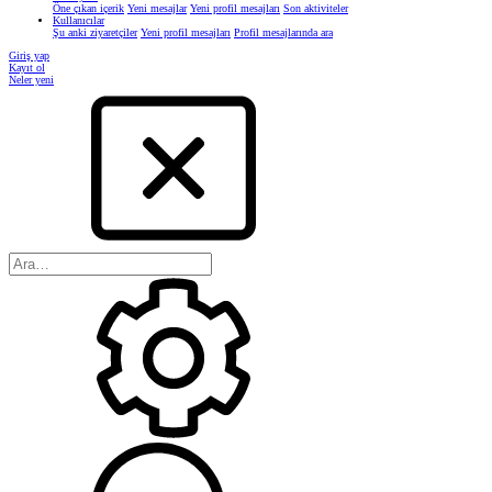
Öne çıkan içerik
Yeni mesajlar
Yeni profil mesajları
Son aktiviteler
Kullanıcılar
Şu anki ziyaretçiler
Yeni profil mesajları
Profil mesajlarında ara
Giriş yap
Kayıt ol
Neler yeni