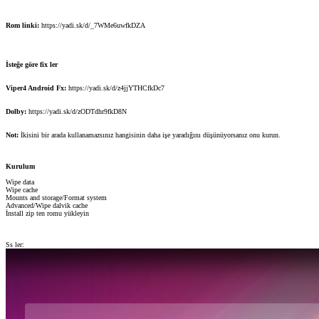
Rom linki:
https://yadi.sk/d/_7WMe6uwfkDZA
İsteğe göre fix ler
Viper4 Android Fx:
https://yadi.sk/d/z4jjYTHCfkDc7
Dolby:
https://yadi.sk/d/zODTdhr9fkD8N
Not:
İkisini bir arada kullanamazsınız hangisinin daha işe yaradığını düşünüyorsanız onu kurun.
Kurulum
Wipe data
Wipe cache
Mounts and storage/Format system
Advanced/Wipe dalvik cache
İnstall zip ten romu yükleyin
Ss ler: