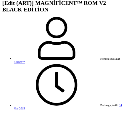
[Edit (ART)] MAGNİFİCENT™ ROM V2
BLACK EDİTİON
Konuyu Başlatan
Slience™
Başlangıç tarihi
14
Mar 2015