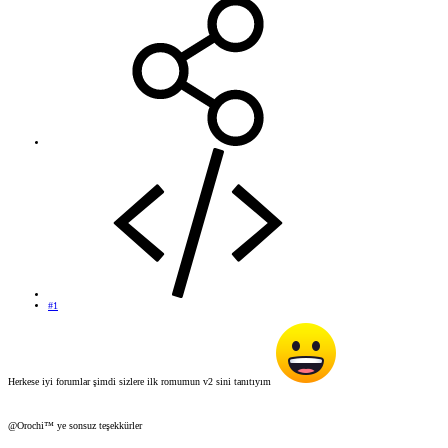
#1
Herkese iyi forumlar şimdi sizlere ilk romumun v2 sini tanıtıyım
@Orochi™ ye sonsuz teşekkürler