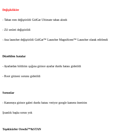
Değişiklikler
- Taban rom değiştirildi GidGat Ultimate taban alındı
- Zil sesleri değiştirildi
- Ana launcher değiştirildi GidGat™ Launcher Magnificent™ Launcher olarak editlendi
Düzeltilen hatalar
- Ayarlardan bildirim ışığına girince ayarlar durdu hatası giderildi
- Root gitmesi sorunu giderildi
Sorunlar
- Kameraya girince galeri durdu hatası veriyor google kamera öneririm
Şuanlık başka sorun yok
Teşekkürler Orochi™&STAN