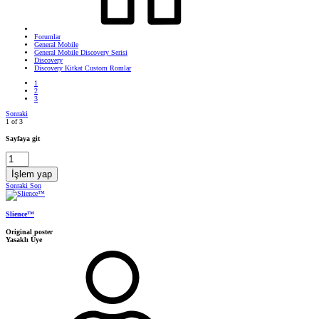
Forumlar
General Mobile
General Mobile Discovery Serisi
Discovery
Discovery Kitkat Custom Romlar
1
2
3
Sonraki
1 of 3
Sayfaya git
İşlem yap
Sonraki
Son
Slience™
Original poster
Yasaklı Üye