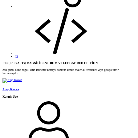
#2
RE: [Edit (ART)] MAGNİFİCENT ROM V1 LEDGAT RED EDİTİON
cok guzel eline saglik ama launcher herseyi bozmus keske material trebucket veya google now
kullansaydin..
Arap Kaswa
Kayıtlı Üye