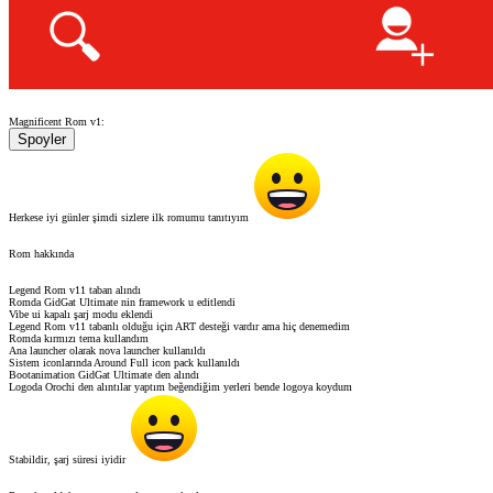
Magnificent Rom v1:
Spoyler
Herkese iyi günler şimdi sizlere ilk romumu tanıtıyım
Rom hakkında
Legend Rom v11 taban alındı
Romda GidGat Ultimate nin framework u editlendi
Vibe ui kapalı şarj modu eklendi
Legend Rom v11 tabanlı olduğu için ART desteği vardır ama hiç denemedim
Romda kırmızı tema kullandım
Ana launcher olarak nova launcher kullanıldı
Sistem iconlarında Around Full icon pack kullanıldı
Bootanimation GidGat Ultimate den alındı
Logoda Orochi den alıntılar yaptım beğendiğim yerleri bende logoya koydum
Stabildir, şarj süresi iyidir