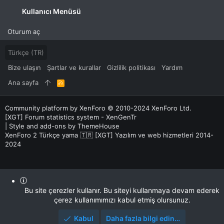
Kullanıcı Menüsü
Oturum aç
Türkçe (TR)
Bize ulaşın
Şartlar ve kurallar
Gizlilik politikası
Yardım
Ana sayfa
R
S
S
Community platform by XenForo
© 2010-2024 XenForo Ltd.
[XGT] Forum statistics system
- XenGenTr
|
Style and add-ons by ThemeHouse
XenForo 2 Türkçe yama 🇹🇷 [XGT] Yazılım ve web hizmetleri 2014-
2024
Bu site çerezler kullanır. Bu siteyi kullanmaya devam ederek
çerez kullanımımızı kabul etmiş olursunuz.
Kabul
Daha fazla bilgi edin…