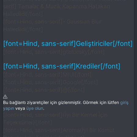
serif] Temalar & Muzik Kapanma Hatakarı
Halledildi[/font]
[font=Hind, sans-serif]- Gaussian Blur
Halledildi[/font]
[font=Hind, sans-serif]Geliştiriciler[/font]
[font=Hind, sans-serif]gtbluesky[/font]
[font=Hind, sans-serif]Krediler[/font]
[font=Hind, sans-serif]MIUI[/font]
[font=Hind, sans-serif]Google[/font]
[font=Hind, sans-serif]@[/font]
Bu bağlantı ziyaretçiler için gizlenmiştir. Görmek için lütfen
giriş
yapın
veya
üye olun
.
[font=Hind, sans-serif](İyi Bir Kernel İçin
Teşekkürler)[/font]
[font=Hind, sans-serif]Aroma(İyi Bir Komut