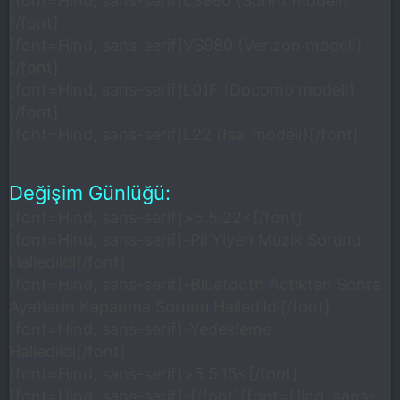
[font=Hind, sans-serif]LS980 (Sprint modeli)
[/font]
[font=Hind, sans-serif]VS980 (Verizon modeli)
[/font]
[font=Hind, sans-serif]L01F (Docomo modeli)
[/font]
[font=Hind, sans-serif]L22 (Isai modeli)[/font]
Değişim Günlüğü:
[font=Hind, sans-serif]>5.5.22<[/font]
[font=Hind, sans-serif]-Pil Yiyen Müzik Sorunu
Halledildi[/font]
[font=Hind, sans-serif]-Bluetooth Actiktan Sonra
Ayatlarin Kapanma Sorunu Halledildi[/font]
[font=Hind, sans-serif]-Yedekleme
Halledildi[/font]
[font=Hind, sans-serif]>5.5.15<[/font]
[font=Hind, sans-serif]-[/font]
[font=Hind, sans-