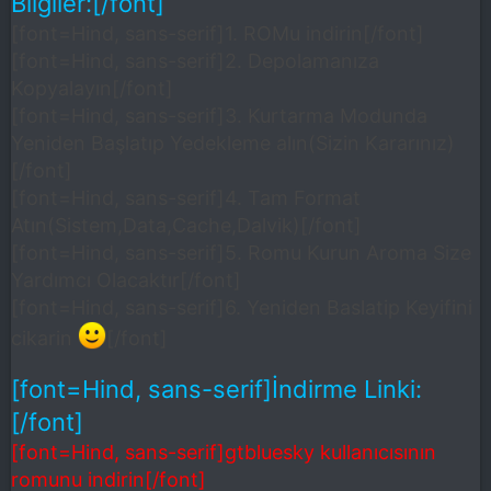
Bilgiler:[/font]
[font=Hind, sans-serif]1. ROMu indirin[/font]
[font=Hind, sans-serif]2. Depolamanıza
Kopyalayın[/font]
[font=Hind, sans-serif]3. Kurtarma Modunda
Yeniden Başlatıp Yedekleme alın(Sizin Kararınız)
[/font]
[font=Hind, sans-serif]4. Tam Format
Atın(Sistem,Data,Cache,Dalvik)[/font]
[font=Hind, sans-serif]5. Romu Kurun Aroma Size
Yardımcı Olacaktır[/font]
[font=Hind, sans-serif]6. Yeniden Baslatip Keyifini
cikarin
[/font]
[font=Hind, sans-serif]İndirme Linki:
[/font]
[font=Hind, sans-serif]gtbluesky kullanıcısının
romunu indirin[/font]