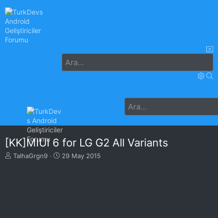
[KK]MIUI 6 for LG G2 All Variants
K
B
TalhaGrgn9
29 May 2015
o
a
n
ş
u
l
y
a
u
n
B
g
a
ı