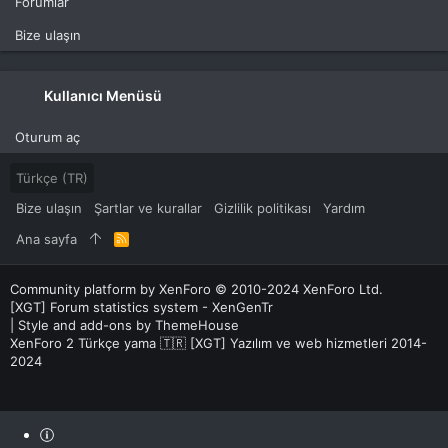
Forumlar
Bize ulaşın
Kullanıcı Menüsü
Oturum aç
Türkçe (TR)
Bize ulaşın
Şartlar ve kurallar
Gizlilik politikası
Yardım
Ana sayfa
R
S
S
Community platform by XenForo
© 2010-2024 XenForo Ltd.
[XGT] Forum statistics system
- XenGenTr
|
Style and add-ons by ThemeHouse
XenForo 2 Türkçe yama 🇹🇷 [XGT] Yazılım ve web hizmetleri 2014-
2024