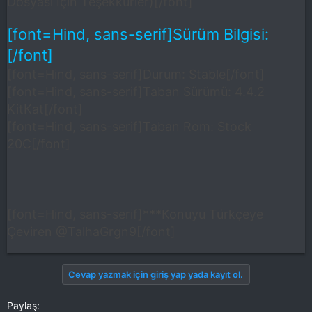
Dosyası İçin Teşekkürler)[/font]
[font=Hind, sans-serif]Sürüm Bilgisi:
[/font]
[font=Hind, sans-serif]Durum: Stable[/font]
[font=Hind, sans-serif]Taban Sürümü: 4.4.2
KitKat[/font]
[font=Hind, sans-serif]Taban Rom: Stock
20C[/font]
[font=Hind, sans-serif]***Konuyu Türkçeye
Çeviren @TalhaGrgn9[/font]
Cevap yazmak için giriş yap yada kayıt ol.
Paylaş: