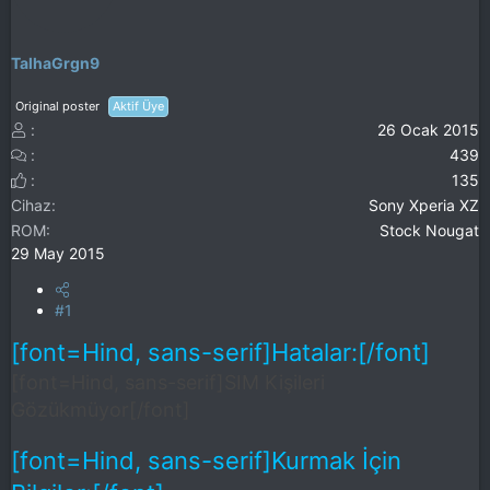
TalhaGrgn9
Original poster
Aktif Üye
26 Ocak 2015
439
135
Cihaz
Sony Xperia XZ
ROM
Stock Nougat
29 May 2015
#1
[font=Hind, sans-serif]Hatalar:[/font]
[font=Hind, sans-serif]SIM Kişileri
Gözükmüyor[/font]
[font=Hind, sans-serif]Kurmak İçin