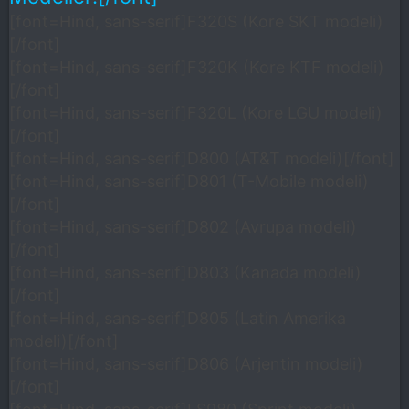
[font=Hind, sans-serif]F320S (Kore SKT modeli)
[/font]
[font=Hind, sans-serif]F320K (Kore KTF modeli)
[/font]
[font=Hind, sans-serif]F320L (Kore LGU modeli)
[/font]
[font=Hind, sans-serif]D800 (AT&T modeli)[/font]
[font=Hind, sans-serif]D801 (T-Mobile modeli)
[/font]
[font=Hind, sans-serif]D802 (Avrupa modeli)
[/font]
[font=Hind, sans-serif]D803 (Kanada modeli)
[/font]
[font=Hind, sans-serif]D805 (Latin Amerika
modeli)[/font]
[font=Hind, sans-serif]D806 (Arjentin modeli)
[/font]