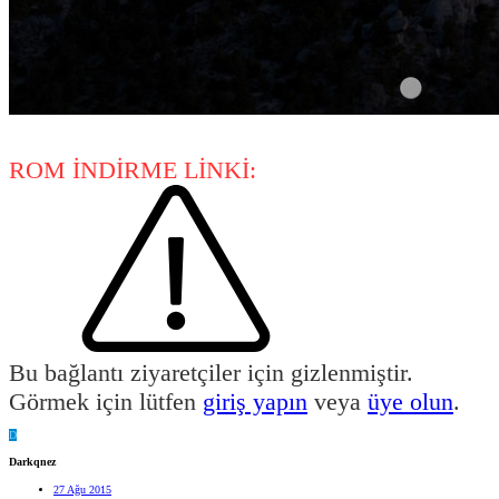
ROM İNDİRME LİNKİ:
Bu bağlantı ziyaretçiler için gizlenmiştir.
Görmek için lütfen
giriş yapın
veya
üye olun
.
D
Darkqnez
27 Ağu 2015