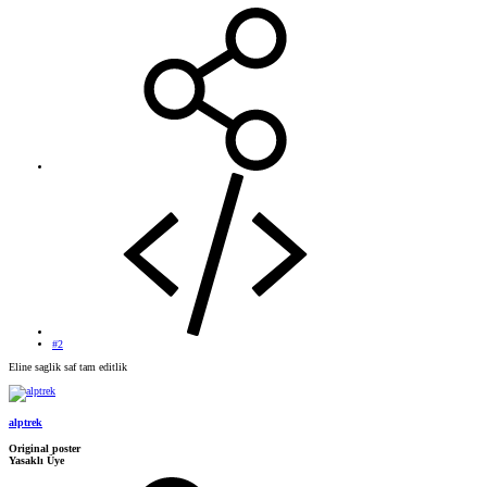
#2
Eline saglik saf tam editlik
alptrek
Original poster
Yasaklı Üye