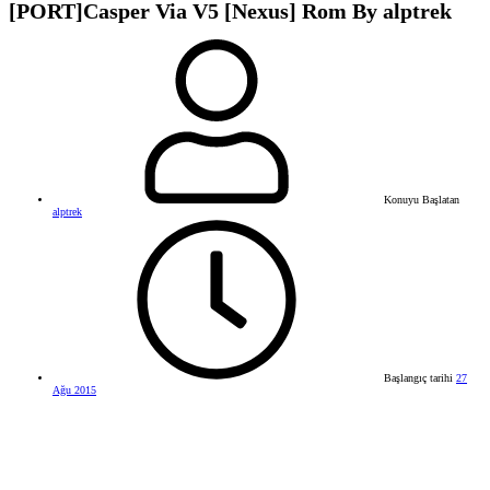
[PORT]Casper Via V5 [Nexus] Rom By alptrek
Konuyu Başlatan
alptrek
Başlangıç tarihi
27
Ağu 2015