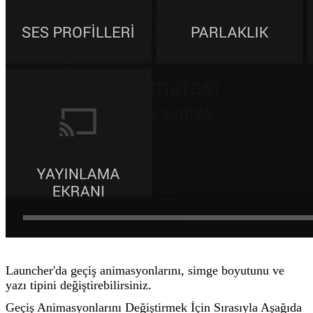
Launcher'da geçiş animasyonlarını, simge boyutunu ve
yazı tipini değiştirebilirsiniz.
Geçiş Animasyonlarını Değiştirmek İçin Sırasıyla Aşağıda