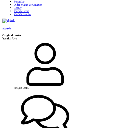
Forumlar
Diğer Marka ve Cihazlar
Casper
Via V5 Genel
Via V5 Romlar
alptrek
Original poster
Yasaklı Üye
20 Şub 2015