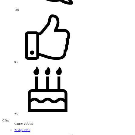
180
93
25
Cihaz
Casper VIA V5
27 Ağu 2015