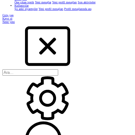
Öne çıkan içerik
Yeni mesajlar
Yeni profil mesajları
Son aktiviteler
Kullanıcılar
Şu anki ziyaretçiler
Yeni profil mesajları
Profil mesajlarında ara
Giriş yap
Kayıt ol
Neler yeni