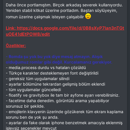
Daha önce portlamıştım. Birçok arkadaş severek kullanıyordu.
Yeniden stabil kitkat üzerine portladım. Baştan söylüyeyim,
romun üzerine çalışmak isteyen çalışabilir
Link: https://docs.google.com/file/d/0B8sXyP7lan3nTGt
uOE41dEtPOW8/edit
Özellikler:
- Romda şu yok bu yok diye mesaj atmayın. Alışık
olduğumuz romlar gibi değil. Kurcalamanız gerekiyor.
- media.process durdu vs hataları çözüldü
- Türkçe karakter desteklemeyen font değiştirildi
- gereksiz tüm uygulamalar silindi
- ayarlar bölümüne tekrardan gelişmiş bölüm eklendi
- tüm uygulamalar güncelledi
- floatify ve gravitybox ile tam bir ayfone ayarı verebilirsiniz.
- facetime daha denedim. görüntülü arama yapabiliyor
sorunsuz bir şekilde.
- emojilerin klavyenin üzerinde gözükerek tüm ekranı kaplama
sorunu ben de yok şu anda.
- ayarlar da fake olarak iphone benzetmek amacıyla eklenmiş
işlevsiz seçenekler mevcut