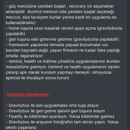
- güç menüsüne yeniden başlat , recovery vb seçenekler
eklenebilir (kontrol merkezi nde yeniden başlat seçeneği
mevcut, size tavsiyem bunlar yerine basit bir uygulama da
kullanabilirsiniz)
- home tuşuna uzun basarak recent apps açma (gravityboxla
yapılabilir)
- geri tuşunu eski görevine getirme (gravityboxla yapılabilir)
- framework yapısında temada yapısal bozulmalar var.
benden kaynaklı değil. yapan firmanın ne kadar fake yaptığı
ortada :sigaraiciyor:
- remind, health ve indirme yöneticis uygulamalarının ikonları
masaüstüne gelmiyor. (remind ve health uygulamarını zipten
çıkarıp apk olarak kurulum yapmayı deneyin. olmuyorsa
apktool ile imzalayın sonra kurun)
Yapılması Gerekenler:
- Gravitybox ile son uygulamaları orta tuşa atayın
- Gravitybox ile geri gelme işlevini geri tuşuna atayın
- Floatify ile bildirimleri ayarlayın. Yoksa bildirimler gelmez
- Gravitybox ile arayanın fotoğrafını tam ekran yapın. Yoksa
sıkıntı yaşarsınız