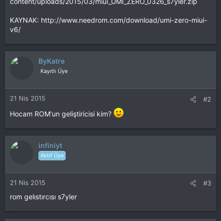
content/uploads/2015/03/miui_UMI_ZERO_0326_s7yler.zip
KAYNAK: http://www.needrom.com/download/umi-zero-miui-
v6/
ByKatre
Kayıtlı Üye
21 Nis 2015
#2
Hocam ROM'un geliştiricisi kim?
infiniyt
Aktif Üye
21 Nis 2015
#3
rom gelıstırcısı s7yler