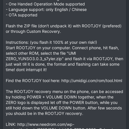
- One Handed Operation Mode supported
- Language support: only English / Chinese
- OTA supported
Flash the ZIP file (don't undpack it) with ROOTJOY (prefered)
or through Custom Recovery.
Instructions: (you flash it 100% at your own risk!)
Start ROOTJOY on your computer. Connect phone, hit flash,
select other ROM, select the file "UMI
ZERO_YUNSO3.0.3_s7yler.zip" and flash it via ROOTJOY, then
just wait till it is done, the format and flashing can take some
time! dont interrupt it!
Find the ROOTJOY tool here: http://umidigi.com/rom/tool.html
The ROOTJOY recovery menu on the phone, can be accessed
by holding POWER + VOLUME DOWN together, when the
ZERO logo is displayed let off the POWER button, while you
still hold down the VOLUME DOWN button. After few seconds
you should be in the ROOTJOY recovery.
LİNK: http://www.needrom.com/wp-