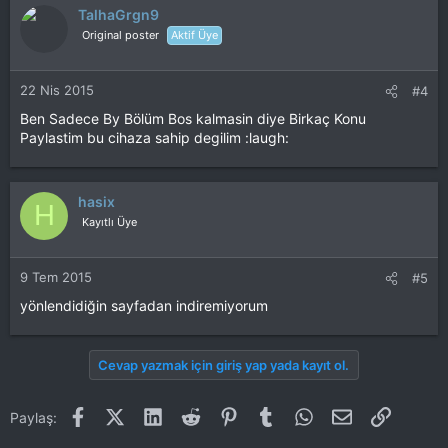
TalhaGrgn9
Original poster
Aktif Üye
22 Nis 2015
#4
Ben Sadece By Bölüm Bos kalmasin diye Birkaç Konu
Paylastim bu cihaza sahip degilim :laugh:
hasix
H
Kayıtlı Üye
9 Tem 2015
#5
yönlendidiğin sayfadan indiremiyorum
Cevap yazmak için giriş yap yada kayıt ol.
Facebook
X (Twitter)
LinkedIn
Reddit
Pinterest
Tumblr
WhatsApp
E-posta
Link
Paylaş: