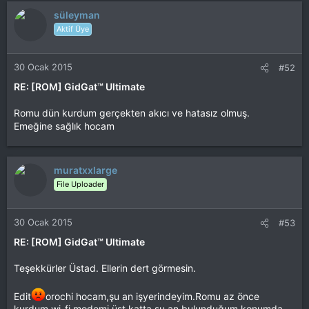
süleyman
Aktif Üye
30 Ocak 2015
#52
RE: [ROM] GidGat™ Ultimate
Romu dün kurdum gerçekten akıcı ve hatasız olmuş.
Emeğine sağlık hocam
muratxxlarge
File Uploader
30 Ocak 2015
#53
RE: [ROM] GidGat™ Ultimate
Teşekkürler Üstad. Ellerin dert görmesin.
Edit
orochi hocam,şu an işyerindeyim.Romu az önce
kurdum,wi-fi modemi üst katta,şu an bulunduğum konumda