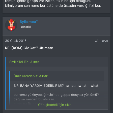
romun içinde gapps var zaten. fixin ne için olduğunu
bilmiyorum sen romu kur üstüne de üstadın verdiği fixi kur.
ByRomcu™
Yönetici
30 Ocak 2015
#56
RE: [ROM] GidGat™ Ultimate
SmiLeToLiFe' Alıntı:
Ümit Karadeniz' Alıntı:
BİRİ BANA YARDIM EDEBİLİR Mİ? :what: :what: :what:
bu romu yükleyeceğim.içinde gapps dosyası yüklümü?
değilse nerden bulabilirim.
birde bu fix dosyası ne oluyor?
Genişletmek için tıkla ...
ACİL YARDIM :what: :what: :what: :what:
Genişletmek için tıkla ...