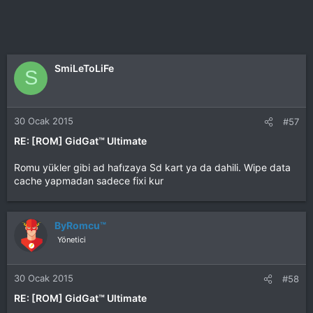
SmiLeToLiFe
S
30 Ocak 2015
#57
RE: [ROM] GidGat™ Ultimate
Romu yükler gibi ad hafızaya Sd kart ya da dahili. Wipe data
cache yapmadan sadece fixi kur
ByRomcu™
Yönetici
30 Ocak 2015
#58
RE: [ROM] GidGat™ Ultimate