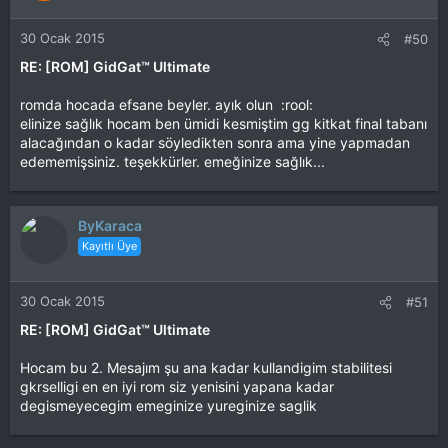
30 Ocak 2015
#50
RE: [ROM] GidGat™ Ultimate
romda hocada efsane beyler. ayık olun :rool:
elinize sağlık hocam ben ümidi kesmiştim gg kitkat final tabanı
alacağından o kadar söyledikten sonra ama yine yapmadan
edememişsiniz. teşekkürler. emeğinize sağlık...
ByKaraca
Kayıtlı Üye
30 Ocak 2015
#51
RE: [ROM] GidGat™ Ultimate
Hocam bu 2. Mesajım şu ana kadar kullandigim stabilitesi
gkrselligi en en iyi rom siz yenisini yapana kadar
degismeyecegim emeginize yureginize saglik