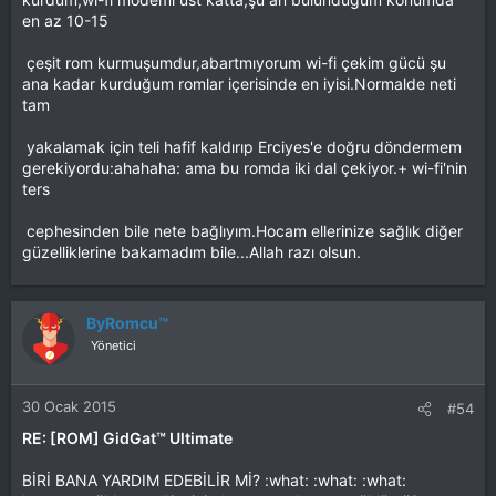
en az 10-15
çeşit rom kurmuşumdur,abartmıyorum wi-fi çekim gücü şu
ana kadar kurduğum romlar içerisinde en iyisi.Normalde neti
tam
yakalamak için teli hafif kaldırıp Erciyes'e doğru döndermem
gerekiyordu:ahahaha: ama bu romda iki dal çekiyor.+ wi-fi'nin
ters
cephesinden bile nete bağlıyım.Hocam ellerinize sağlık diğer
güzelliklerine bakamadım bile...Allah razı olsun.
ByRomcu™
Yönetici
30 Ocak 2015
#54
RE: [ROM] GidGat™ Ultimate
BİRİ BANA YARDIM EDEBİLİR Mİ? :what: :what: :what: