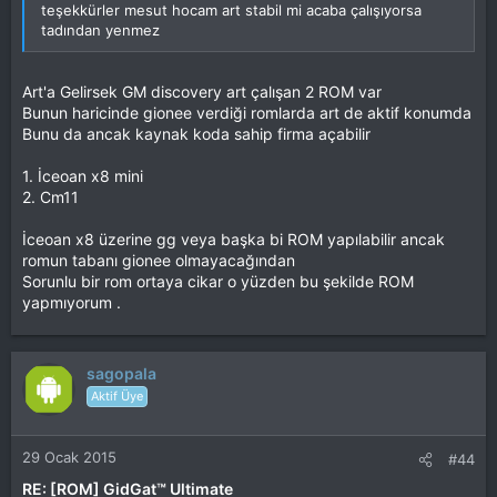
teşekkürler mesut hocam art stabil mi acaba çalışıyorsa
tadından yenmez
Art'a Gelirsek GM discovery art çalışan 2 ROM var
Bunun haricinde gionee verdiği romlarda art de aktif konumda
Bunu da ancak kaynak koda sahip firma açabilir
1. İceoan x8 mini
2. Cm11
İceoan x8 üzerine gg veya başka bi ROM yapılabilir ancak
romun tabanı gionee olmayacağından
Sorunlu bir rom ortaya cikar o yüzden bu şekilde ROM
yapmıyorum .
sagopala
Aktif Üye
29 Ocak 2015
#44
RE: [ROM] GidGat™ Ultimate