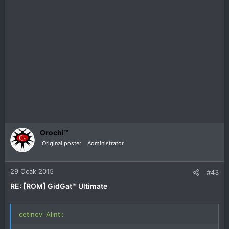
Orochi™
Original poster
Administrator
29 Ocak 2015
#43
RE: [ROM] GidGat™ Ultimate
cetinov' Alıntı: