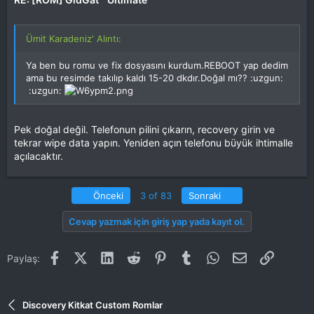
Ümit Karadeniz' Alıntı:
Ya ben bu romu ve fix dosyasını kurdum.REBOOT yap dedim
ama bu resimde takılıp kaldı 15-20 dkdır.Doğal mı?? :uzgun:
:uzgun:
Pek doğal değil. Telefonun pilini çıkarın, recovery girin ve
tekrar wipe data yapın. Yeniden açın telefonu büyük ihtimalle
açılacaktır.
Birinci
Son
Önceki
3 of 83
Sonraki
Cevap yazmak için giriş yap yada kayıt ol.
Facebook
X (Twitter)
LinkedIn
Reddit
Pinterest
Tumblr
WhatsApp
E-posta
Link
Paylaş:
Discovery Kitkat Custom Romlar