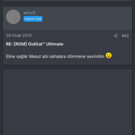
wiru5
Kayıtlı Üye
29 Ocak 2015
#42
RE: [ROM] GidGat™ Ultimate
Eline sağlık Mesut abi sahalara dönmene sevindim