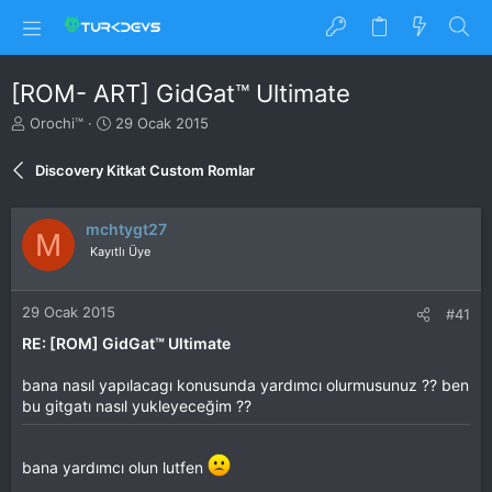
[ROM- ART] GidGat™ Ultimate
K
B
Orochi™
29 Ocak 2015
o
a
n
ş
Discovery Kitkat Custom Romlar
u
l
y
a
u
n
mchtygt27
M
B
g
Kayıtlı Üye
a
ı
ş
ç
l
t
29 Ocak 2015
#41
a
a
t
r
RE: [ROM] GidGat™ Ultimate
a
i
n
h
bana nasıl yapılacagı konusunda yardımcı olurmusunuz ?? ben
i
bu gitgatı nasıl yukleyeceğim ??
bana yardımcı olun lutfen