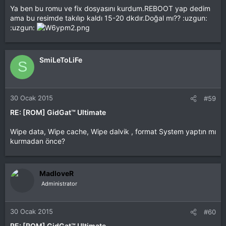
Ya ben bu romu ve fix dosyasını kurdum.REBOOT yap dedim
ama bu resimde takılıp kaldı 15-20 dkdır.Doğal mı?? :uzgun:
:uzgun:
SmiLeToLiFe
S
30 Ocak 2015
#59
RE: [ROM] GidGat™ Ultimate
Wipe data, Wipe cache, Wipe dalvik , format System yaptın mı
kurmadan önce?
MadloveR
Administrator
30 Ocak 2015
#60
RE: [ROM] GidGat™ Ultimate