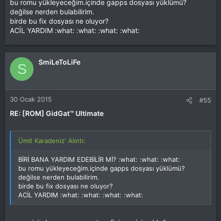
bu romu yükleyeceğim.içinde gapps dosyası yüklümü?
değilse nerden bulabilirim.
birde bu fix dosyası ne oluyor?
ACİL YARDIM :what: :what: :what: :what:
SmiLeToLiFe
S
30 Ocak 2015
#55
RE: [ROM] GidGat™ Ultimate
Ümit Karadeniz' Alıntı:
BİRİ BANA YARDIM EDEBİLİR Mİ? :what: :what: :what:
bu romu yükleyeceğim.içinde gapps dosyası yüklümü?
değilse nerden bulabilirim.
birde bu fix dosyası ne oluyor?
ACİL YARDIM :what: :what: :what: :what: