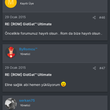
M
Kayıtlı Üye
29 Ocak 2015
#46
RE: [ROM] GidGat™ Ultimate
Öncelikle forumunuz hayırlı olsun . Rom da bize hayırlı olsun .
ByRomcu™
Yönetici
29 Ocak 2015
#47
RE: [ROM] GidGat™ Ultimate
Eline sağlık abi hemen yüklüyorum
serkan75
Yönetici