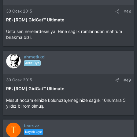
30 Ocak 2015
#48
RE: [ROM] GidGat™ Ultimate
Usta sen nerelerdesin ya. Eline sağlık romlarından mahrum
bırakma bizi.
ahmetkkcl
Aktif Üye
30 Ocak 2015
#49
RE: [ROM] GidGat™ Ultimate
Mesut hocam elinize kolunuza,emeğinize sağlık 10numara 5
yıldız bi rom olmuş.
tearszz
T
Kayıtlı Üye