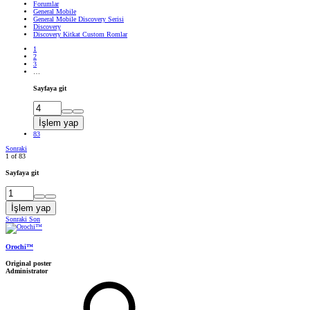
Forumlar
General Mobile
General Mobile Discovery Serisi
Discovery
Discovery Kitkat Custom Romlar
1
2
3
…
Sayfaya git
İşlem yap
83
Sonraki
1 of 83
Sayfaya git
İşlem yap
Sonraki
Son
Orochi™
Original poster
Administrator