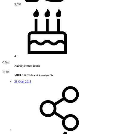
5,093
43
Cihaz
Nx569j,Kenzo,Touch
ROM
MIUI 9.6 /Nubia ui 4/amigo Os
29 Ocak 2015