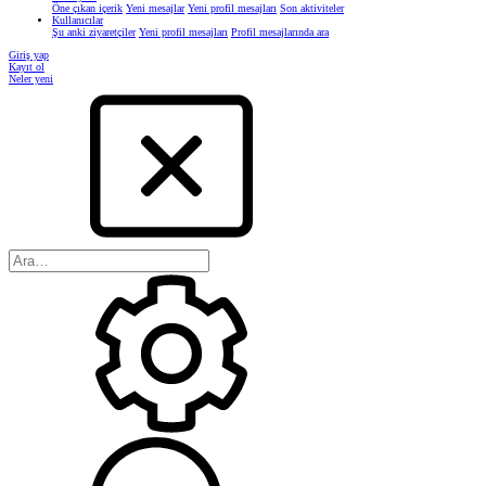
Öne çıkan içerik
Yeni mesajlar
Yeni profil mesajları
Son aktiviteler
Kullanıcılar
Şu anki ziyaretçiler
Yeni profil mesajları
Profil mesajlarında ara
Giriş yap
Kayıt ol
Neler yeni