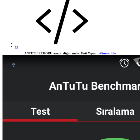
#1
ANTUTU REKORU :emoji_slight_smile: Testi Yapan :
@incredible