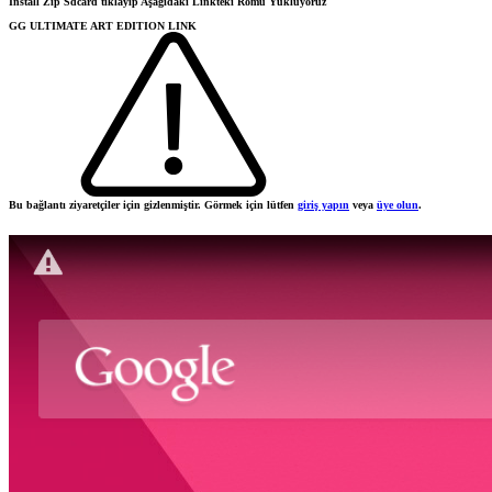
İnstall Zip Sdcard tıklayıp Aşağıdaki Linkteki Romu Yüklüyoruz
GG ULTIMATE ART EDITION LINK
Bu bağlantı ziyaretçiler için gizlenmiştir. Görmek için lütfen
giriş yapın
veya
üye olun
.