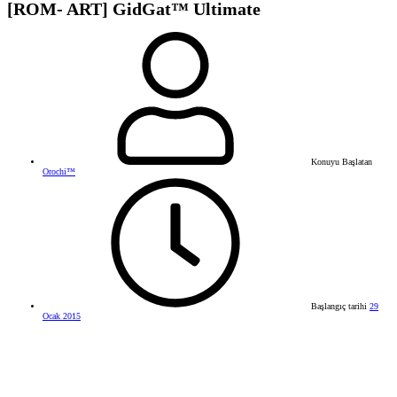
[ROM- ART] GidGat™ Ultimate
Konuyu Başlatan
Orochi™
Başlangıç tarihi
29
Ocak 2015