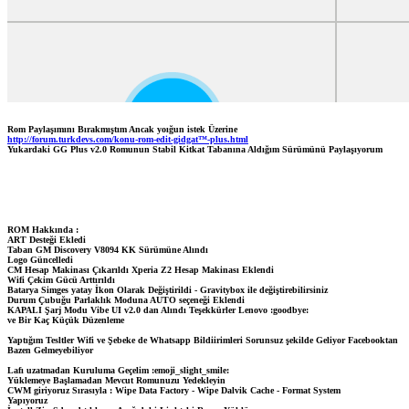
Rom Paylaşımını Bırakmıştım Ancak yoığun istek Üzerine
http://forum.turkdevs.com/konu-rom-edit-gidgat™-plus.html
Yukardaki GG Plus v2.0 Romunun Stabil Kitkat Tabanına Aldığım Sürümünü Paylaşıyorum
ROM Hakkında :
ART Desteği Ekledi
Taban GM Discovery V8094 KK Sürümüne Alındı
Logo Güncelledi
CM Hesap Makinası Çıkarıldı Xperia Z2 Hesap Makinası Eklendi
Wifi Çekim Gücü Arttırıldı
Batarya Simges yatay İkon Olarak Değiştirildi - Gravitybox ile değiştirebilirsiniz
Durum Çubuğu Parlaklık Moduna AUTO seçeneği Eklendi
KAPALI Şarj Modu Vibe UI v2.0 dan Alındı Teşekkürler Lenovo :goodbye:
ve Bir Kaç Küçük Düzenleme
Yaptığım Tesltler Wifi ve Şebeke de Whatsapp Bildiirimleri Sorunsuz şekilde Geliyor Facebooktan
Bazen Gelmeyebiliyor
Lafı uzatmadan Kuruluma Geçelim :emoji_slight_smile:
Yüklemeye Başlamadan Mevcut Romunuzu Yedekleyin
CWM giriyoruz Sırasıyla : Wipe Data Factory - Wipe Dalvik Cache - Format System
Yapıyoruz