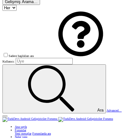
Gelişmiş Arama…
Sadece başlıkları ara
Kullanıcı:
Ara
Advanced…
Ana sayfa
Forumlar
Yeni mesajlar
Forumlarda ara
Neler yeni