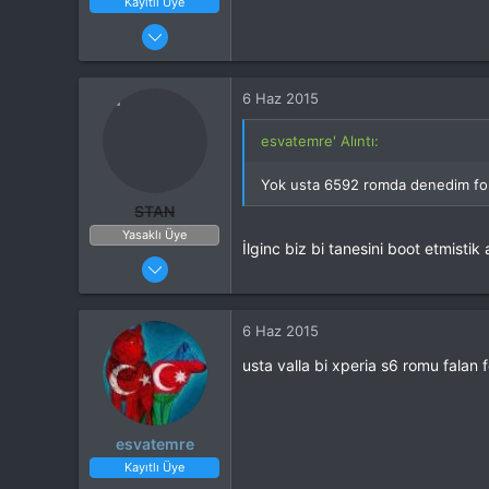
Kayıtlı Üye
25 Nis 2015
44
21
6 Haz 2015
esvatemre' Alıntı:
Yok usta 6592 romda denedim fo
STAN
Yasaklı Üye
İlginc biz bi tanesini boot etmist
27 Ocak 2015
453
214
6 Haz 2015
usta valla bi xperia s6 romu fala
esvatemre
Kayıtlı Üye