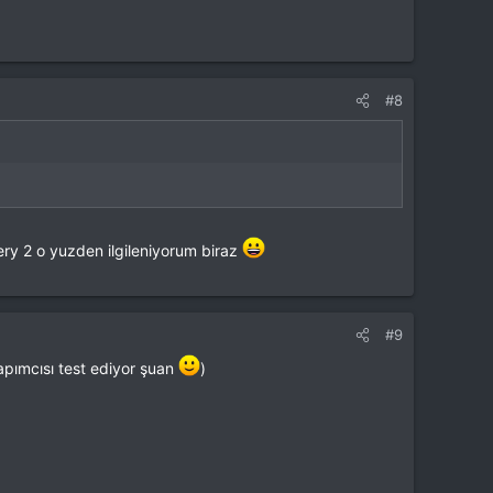
#8
ery 2 o yuzden ilgileniyorum biraz
#9
apımcısı test ediyor şuan
)