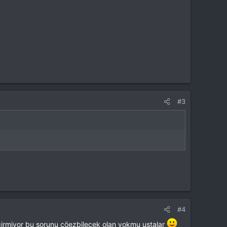
#3
#4
 girmiyor bu sorunu çöezbilecek olan yokmu ustalar