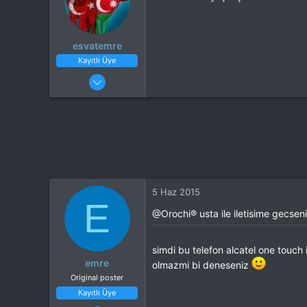
esvatemre
Kayıtlı Üye
25 Nis 2015
44
21
5 Haz 2015
E
@Orochi® usta ile iletisime gecseniz
simdi bu telefon alcatel one touc
emre
olmazmi bi deneseniz
Original poster
Kayıtlı Üye