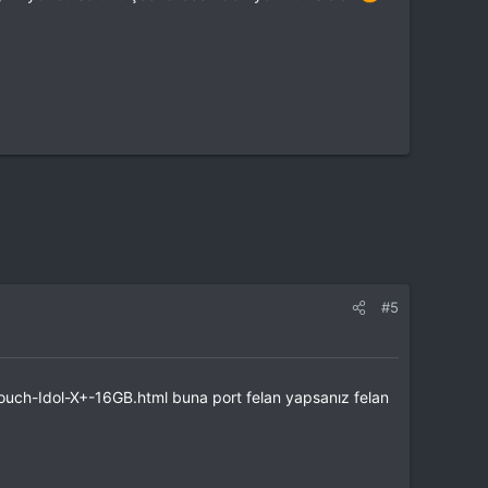
#5
ouch-Idol-X+-16GB.html buna port felan yapsanız felan