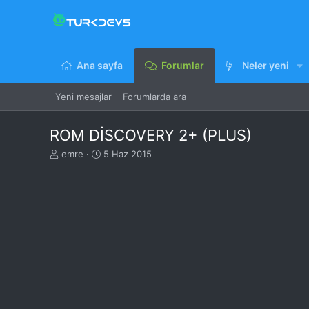
Ana sayfa
Forumlar
Neler yeni
Yeni mesajlar
Forumlarda ara
ROM DİSCOVERY 2+ (PLUS)
K
B
emre
5 Haz 2015
o
a
n
ş
u
l
y
a
u
n
B
g
a
ı
ş
ç
l
t
a
a
t
r
a
i