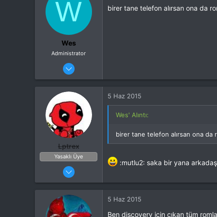
W
birer tane telefon alırsan ona da 
Wes
Administrator
25 Ocak 2015
2,745
3,344
5 Haz 2015
36
Eskişehir
Wes' Alıntı:
Cihaz
OnePlus 7 Pro
birer tane telefon alırsan ona da
ROM
OxygenOS Open Beta 12
Lptrex
Yasaklı Üye
:mutlu2: saka bir yana arkadaşl
26 Ocak 2015
32
908
5 Haz 2015
24
Ben discovery için çıkan tüm romla