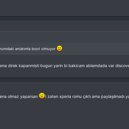
rumdaki anlatımla boot olmuyor
ik ama direk kapanmisti bugun yarin bi bakicam ablamdada var discov
n fena olmaz yaparsan
) zaten xperia romu çıktı ama paylaşılmadı y