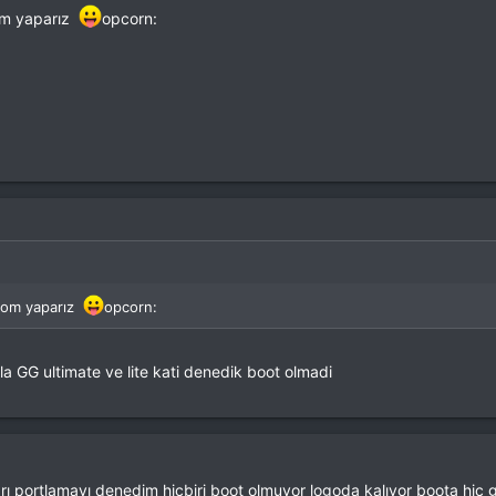
rom yaparız
opcorn:
 rom yaparız
opcorn:
a GG ultimate ve lite kati denedik boot olmadi
rı portlamayı denedim hiçbiri boot olmuyor logoda kalıyor boota hiç