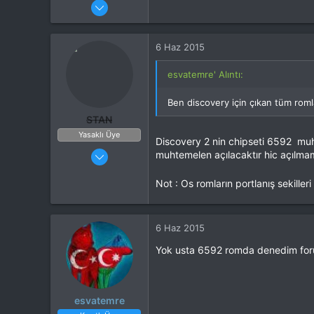
29 Ocak 2015
36
3
6 Haz 2015
esvatemre' Alıntı:
Ben discovery için çıkan tüm roml
STAN
Yasaklı Üye
Discovery 2 nin chipseti 6592 mu
27 Ocak 2015
muhtemelen açılacaktır hic açılma
453
Not : Os romların portlanış sekille
214
6 Haz 2015
Yok usta 6592 romda denedim for
esvatemre