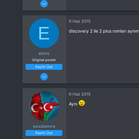
25 Nis 2015
44
21
6 Haz 2015
E
discovery 2 ile 2 plus romları aynı
emre
Original poster
Kayıtlı Üye
29 Ocak 2015
36
3
6 Haz 2015
Aynı
esvatemre
Kayıtlı Üye