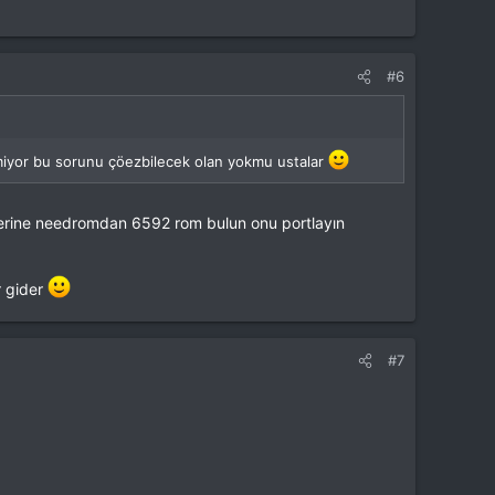
#6
irmiyor bu sorunu çöezbilecek olan yokmu ustalar
yerine needromdan 6592 rom bulun onu portlayın
r gider
#7