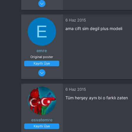
25 Nis 2015
44
21
6 Haz 2015
E
ama cift sim degil plus modeli
emre
Original poster
Kayıtlı Üye
29 Ocak 2015
36
3
6 Haz 2015
Tüm herşey aynı bi o farklı zaten
esvatemre
Kayıtlı Üye