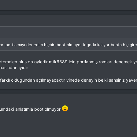
arı portlamayı denedim hiçbiri boot olmuyor logoda kalıyor boota hiç g
htemelen plus da oyledir mtk6589 icin portlanmış romları denemek 
masından iyidir
ri farklı oldugundan açılmayacaktır yinede deneyin belki sansiniz yave
umdaki anlatımla boot olmuyor