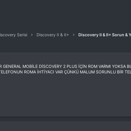
iscovery Serisi
Discovery II & II+
Discovery II & II+ Sorun 
GENERAL MOBİLE DİSCOVERY 2 PLUS İÇİN ROM VARMI YOKSA BU
U TELEFONUN ROMA İHTİYACI VAR ÇÜNKÜ MALUM SORUNLU BİR T