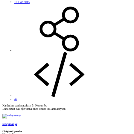
16 Haz 2015
#2
Kardeşim banlanacaksın 3. Konun bu
Daha uzun bas eğer daha önce kitkat kullanmadıysan
suleymanyc
Original poster