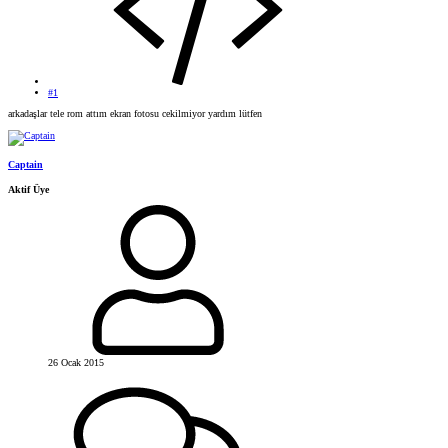
#1
arkadaşlar tele rom attım ekran fotosu cekilmiyor yardım lütfen
Captain
Aktif Üye
26 Ocak 2015