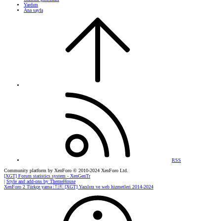
Yardım
Ana sayfa
RSS
Community platform by XenForo
© 2010-2024 XenForo Ltd.
[XGT] Forum statistics system
- XenGenTr
|
Style and add-ons by ThemeHouse
XenForo 2 Türkçe yama 🇹🇷 [XGT] Yazılım ve web hizmetleri 2014-2024