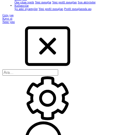
Öne çıkan içerik
Yeni mesajlar
Yeni profil mesajları
Son aktiviteler
Kullanıcılar
Şu anki ziyaretçiler
Yeni profil mesajları
Profil mesajlarında ara
Giriş yap
Kayıt ol
Neler yeni