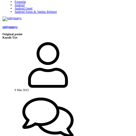
Forumlar
Android
Android Genel
Android Sorun & Yardım Bölümü
suleymanyc
Original poster
Kayıtlı Üye
9 Mar 2015