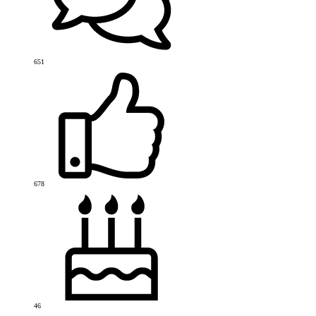
651
678
46