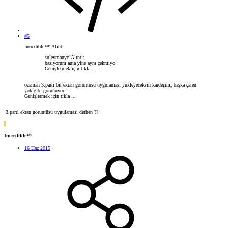
#5
Incredible™' Alıntı:
suleymanyc' Alıntı:
basıyorum ama yine aynı çekmiyo
Genişletmek için tıkla ...
ozaman 3.parti bir ekran görüntüsü uygulaması yükleyeceksin kardeşim, başka çaren
yok gibi görünüyor
Genişletmek için tıkla ...
3.parti ekran görüntüsü uygulaması derken ??
I
Incredible™
16 Haz 2015