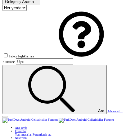
Gelişmiş Arama…
Sadece başlıkları ara
Kullanıcı:
Ara
Advanced…
Ana sayfa
Forumlar
Yeni mesajlar
Forumlarda ara
Neler yeni