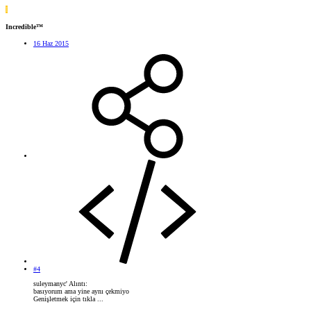
I
Incredible™
16 Haz 2015
#4
suleymanyc' Alıntı:
basıyorum ama yine aynı çekmiyo
Genişletmek için tıkla ...