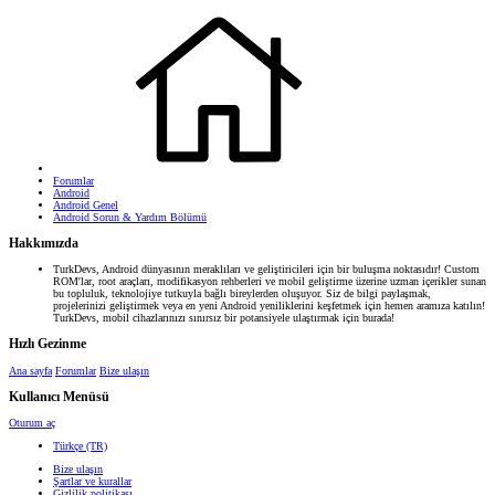
Forumlar
Android
Android Genel
Android Sorun & Yardım Bölümü
Hakkımızda
TurkDevs, Android dünyasının meraklıları ve geliştiricileri için bir buluşma noktasıdır! Custom
ROM'lar, root araçları, modifikasyon rehberleri ve mobil geliştirme üzerine uzman içerikler sunan
bu topluluk, teknolojiye tutkuyla bağlı bireylerden oluşuyor. Siz de bilgi paylaşmak,
projelerinizi geliştirmek veya en yeni Android yeniliklerini keşfetmek için hemen aramıza katılın!
TurkDevs, mobil cihazlarınızı sınırsız bir potansiyele ulaştırmak için burada!
Hızlı Gezinme
Ana sayfa
Forumlar
Bize ulaşın
Kullanıcı Menüsü
Oturum aç
Türkçe (TR)
Bize ulaşın
Şartlar ve kurallar
Gizlilik politikası