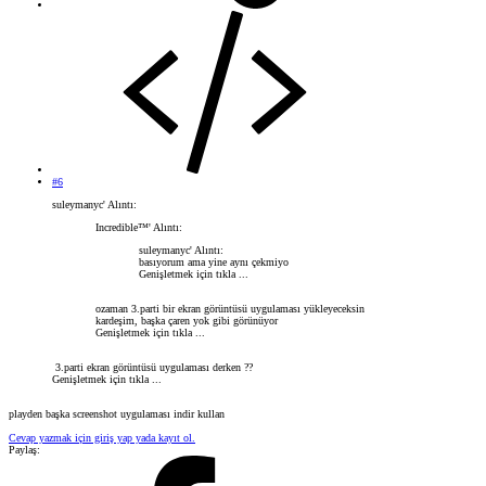
#6
suleymanyc' Alıntı:
Incredible™' Alıntı:
suleymanyc' Alıntı:
basıyorum ama yine aynı çekmiyo
Genişletmek için tıkla ...
ozaman 3.parti bir ekran görüntüsü uygulaması yükleyeceksin
kardeşim, başka çaren yok gibi görünüyor
Genişletmek için tıkla ...
3.parti ekran görüntüsü uygulaması derken ??
Genişletmek için tıkla ...
playden başka screenshot uygulaması indir kullan
Cevap yazmak için giriş yap yada kayıt ol.
Paylaş: