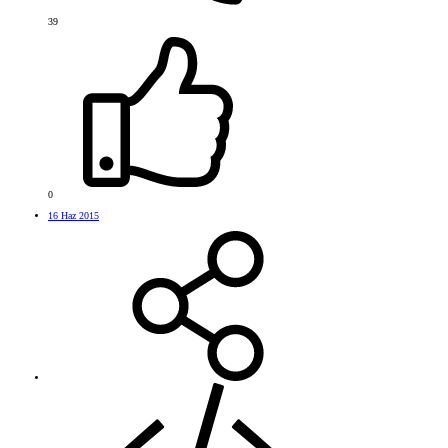
39
0
16 Haz 2015