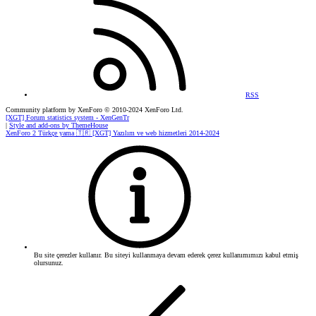
RSS
Community platform by XenForo
© 2010-2024 XenForo Ltd.
[XGT] Forum statistics system
- XenGenTr
|
Style and add-ons by ThemeHouse
XenForo 2 Türkçe yama 🇹🇷 [XGT] Yazılım ve web hizmetleri 2014-2024
Bu site çerezler kullanır. Bu siteyi kullanmaya devam ederek çerez kullanımımızı kabul etmiş
olursunuz.