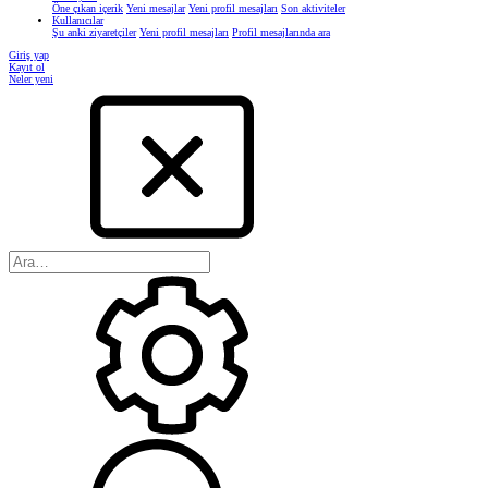
Öne çıkan içerik
Yeni mesajlar
Yeni profil mesajları
Son aktiviteler
Kullanıcılar
Şu anki ziyaretçiler
Yeni profil mesajları
Profil mesajlarında ara
Giriş yap
Kayıt ol
Neler yeni