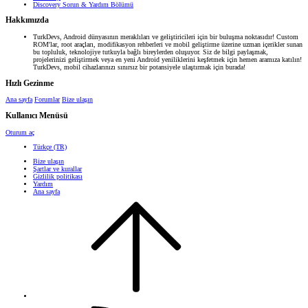
Discovery Sorun & Yardım Bölümü
Hakkımızda
TurkDevs, Android dünyasının meraklıları ve geliştiricileri için bir buluşma noktasıdır! Custom
ROM'lar, root araçları, modifikasyon rehberleri ve mobil geliştirme üzerine uzman içerikler sunan
bu topluluk, teknolojiye tutkuyla bağlı bireylerden oluşuyor. Siz de bilgi paylaşmak,
projelerinizi geliştirmek veya en yeni Android yeniliklerini keşfetmek için hemen aramıza katılın!
TurkDevs, mobil cihazlarınızı sınırsız bir potansiyele ulaştırmak için burada!
Hızlı Gezinme
Ana sayfa
Forumlar
Bize ulaşın
Kullanıcı Menüsü
Oturum aç
Türkçe (TR)
Bize ulaşın
Şartlar ve kurallar
Gizlilik politikası
Yardım
Ana sayfa