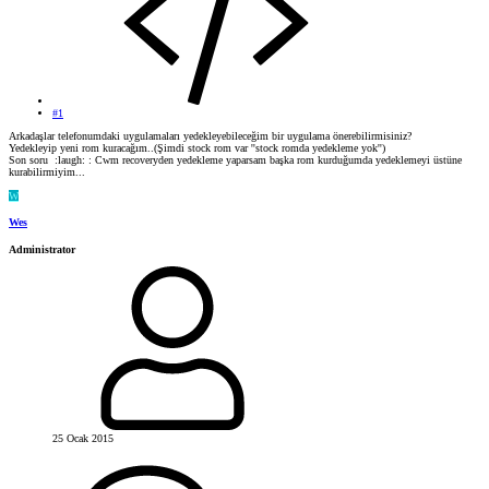
#1
Arkadaşlar telefonumdaki uygulamaları yedekleyebileceğim bir uygulama önerebilirmisiniz?
Yedekleyip yeni rom kuracağım..(Şimdi stock rom var ''stock romda yedekleme yok'')
Son soru :laugh: : Cwm recoveryden yedekleme yaparsam başka rom kurduğumda yedeklemeyi üstüne
kurabilirmiyim...
W
Wes
Administrator
25 Ocak 2015