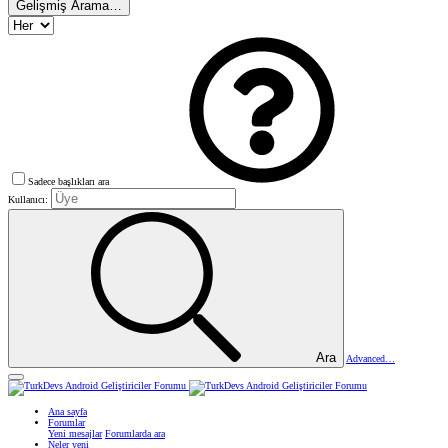
Gelişmiş Arama…
Sadece başlıkları ara
Kullanıcı:
Ara
Advanced…
Ana sayfa
Forumlar
Yeni mesajlar
Forumlarda ara
Neler yeni