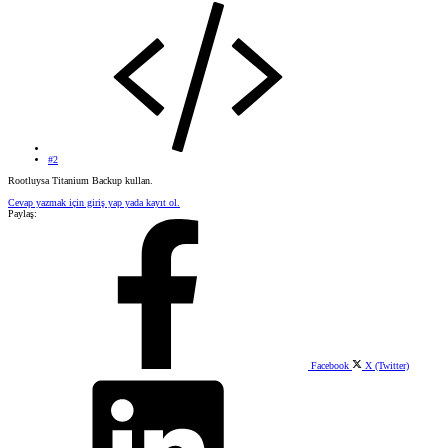
#2
Rootluysa Titanium Backup kullan.
Cevap yazmak için giriş yap yada kayıt ol.
Paylaş:
Facebook
X (Twitter)