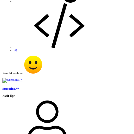
#3
Kesinlikle olmaz
SpeedlinE™
Aktif Üye