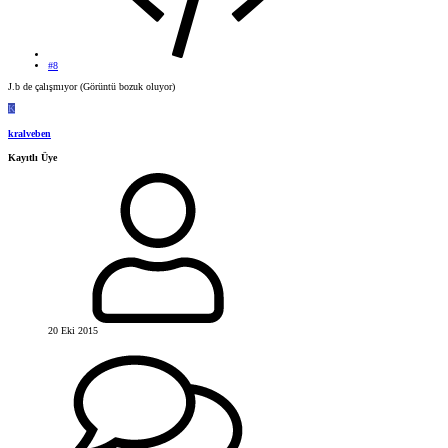
#8
J.b de çalışmıyor (Görüntü bozuk oluyor)
K
kralveben
Kayıtlı Üye
20 Eki 2015