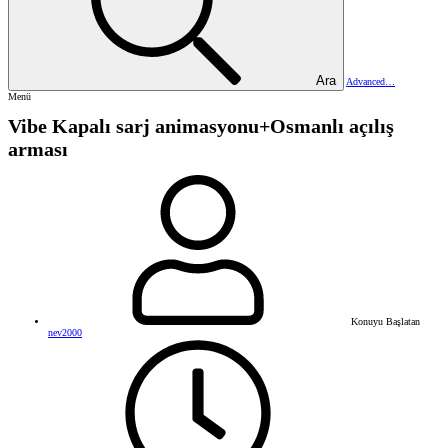
Ara
Advanced…
Menü
Vibe Kapalı sarj animasyonu+Osmanlı açılış
arması
Konuyu Başlatan
nev2000