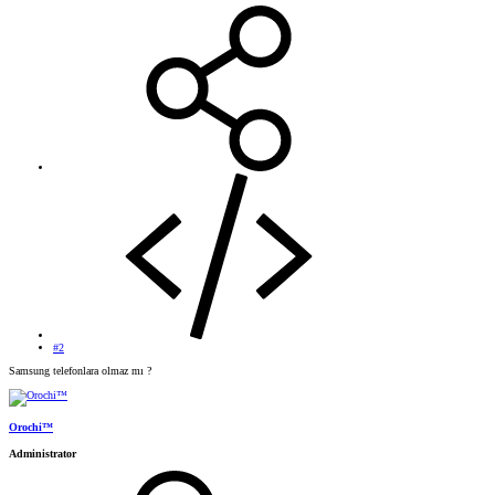
#2
Samsung telefonlara olmaz mı ?
Orochi™
Administrator