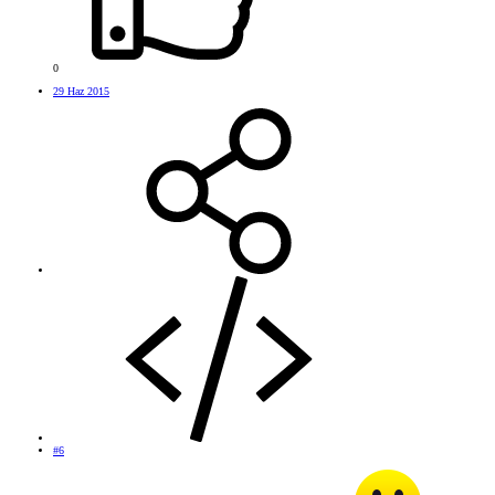
0
29 Haz 2015
#6