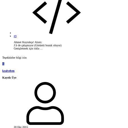
#9
Ahmet Kuyrukçu' Alıntı:
J.b de çalışmıyor (Görüntü bozuk oluyor)
Genişletmek için tıkla ...
Teşekkürler bilgi icin
K
kralveben
Kayıtlı Üye
20 Eki 2015