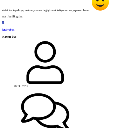
etab4 ün kapalı şarj animasyonunu değiştirmek istiyorum ne yapmam lazım
not : bu ilk girim
K
kralveben
Kayıtlı Üye
20 Eki 2015