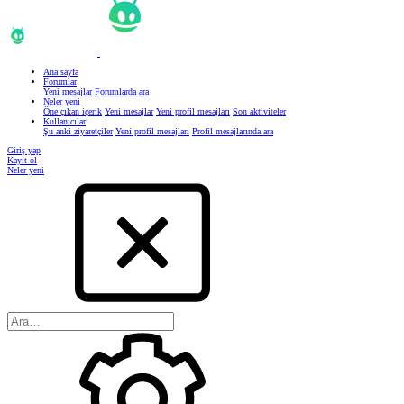
Ana sayfa
Forumlar
Yeni mesajlar
Forumlarda ara
Neler yeni
Öne çıkan içerik
Yeni mesajlar
Yeni profil mesajları
Son aktiviteler
Kullanıcılar
Şu anki ziyaretçiler
Yeni profil mesajları
Profil mesajlarında ara
Giriş yap
Kayıt ol
Neler yeni