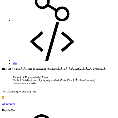
#10
RE: Vibe KapalÃ„Â± sarj animasyonu+OsmanlÃ„Â± aÃƒÂ§Ã„Â±lÃ„Â±Ã…Å¸ armasÃ„Â±
AhmetÃ‚Â KuyrukÃƒÂ§u' Alıntı:
J.b de ÃƒÂ§alÃ„Â±Ã…Å¸mÃ„Â±yor (GÃƒÂ¶rÃƒÂ¼ntÃƒÂ¼ bozuk oluyor)
Genişletmek için tıkla ...
TeÃ…Å¸ekkÃƒÂ¼rler bilgi icin
A
Ahmetmeco
Kayıtlı Üye