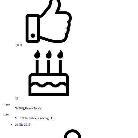
5,093
43
Cihaz
Nx569j,Kenzo,Touch
ROM
MIUI 9.6 /Nubia ui 4/amigo Os
26 Nis 2015