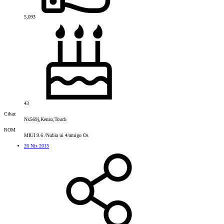
5,093
43
Cihaz
Nx569j,Kenzo,Touch
ROM
MIUI 9.6 /Nubia ui 4/amigo Os
26 Nis 2015