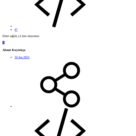
#7
Eline sağlık j.b.lere oluyormu
A
Ahmet Kuyrukçu
10 Ara 2015