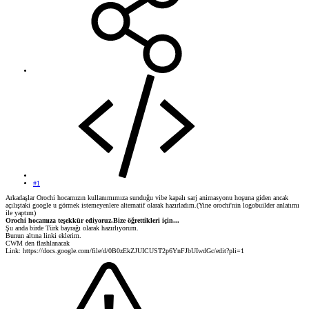
#1
Arkadaşlar Orochi hocamızın kullanımımıza sunduğu vibe kapalı sarj animasyonu hoşuna giden ancak
açılıştaki google u görmek istemeyenlere alternatif olarak hazırladım.(Yine orochi'nin logobuilder anlatımı
ile yaptım)
Orochi hocamıza teşekkür ediyoruz.Bize öğrettikleri için...
Şu anda birde Türk bayrağı olarak hazırlıyorum.
Bunun altına linki eklerim.
CWM den flashlanacak
Link: https://docs.google.com/file/d/0B0zEkZJUICUST2p6YnFJbUIwdGc/edit?pli=1