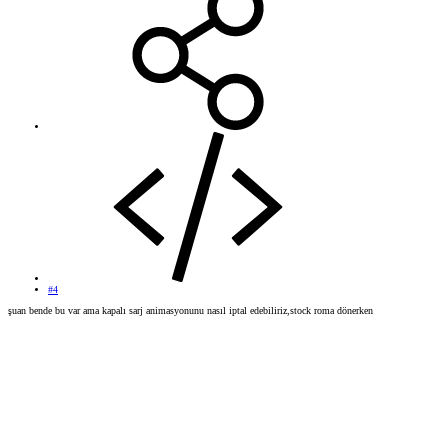
#4
şuan bende bu var ama kapalı sarj animasyonunu nasıl iptal edebiliriz,stock roma dönerken