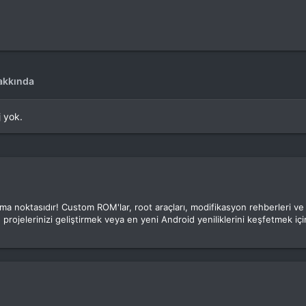
akkında
j yok.
luşma noktasıdır! Custom ROM'lar, root araçları, modifikasyon rehberleri v
 projelerinizi geliştirmek veya en yeni Android yeniliklerini keşfetmek için