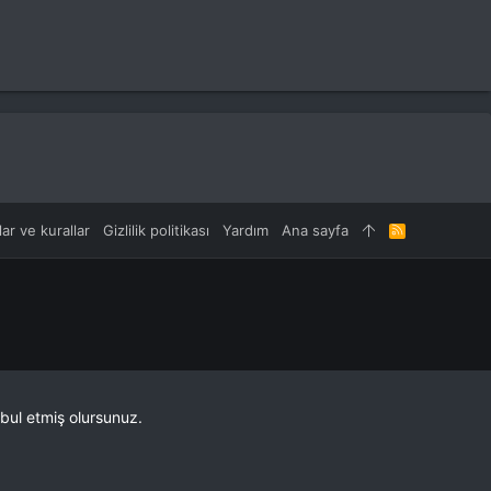
lar ve kurallar
Gizlilik politikası
Yardım
Ana sayfa
R
S
S
bul etmiş olursunuz.