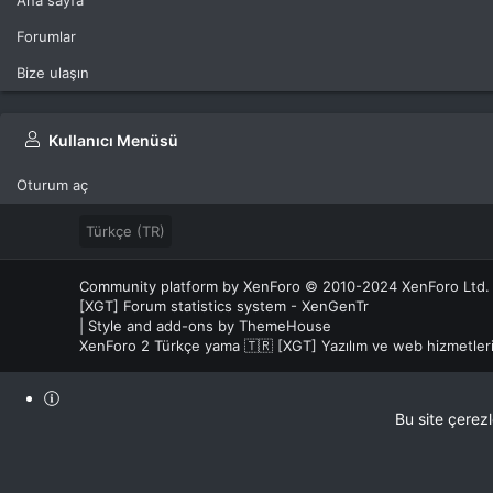
Ana sayfa
Forumlar
Bize ulaşın
Kullanıcı Menüsü
Oturum aç
Türkçe (TR)
Community platform by XenForo
© 2010-2024 XenForo Ltd.
[XGT] Forum statistics system
- XenGenTr
|
Style and add-ons by ThemeHouse
XenForo 2 Türkçe yama 🇹🇷 [XGT] Yazılım ve web hizmetle
Bu site çerez